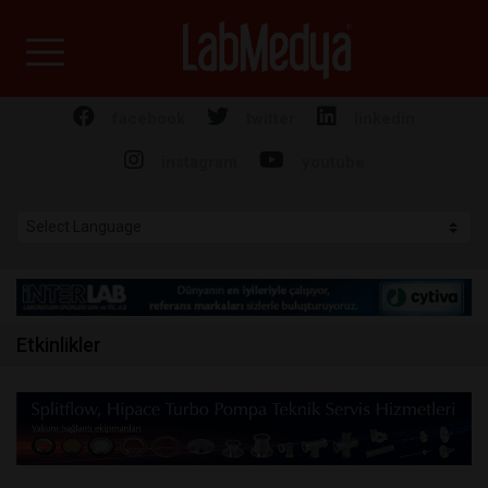
Labmedya - Laboratuv
facebook
twitter
linkedin
instagram
youtube
Etkinlikler