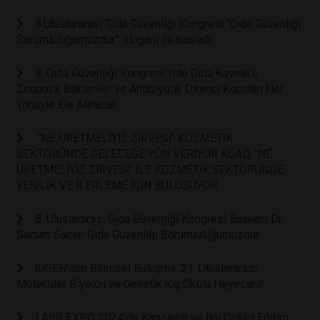
8.Uluslararası Gıda Güvenliği Kongresi “Gıda Güvenliği
Sorumluluğumuzdur” sloganı ile başladı
8. Gıda Güvenliği Kongresi”nde Gıda Kaynaklı
Zoonotik Bakteriler ve Antibiyotik Direnci Konuları Her
Yönüyle Ele Alınacak
“NE ÜRETMELİYİZ ZİRVESİ" KOZMETİK
SEKTÖRÜNDE GELECEĞE YÖN VERİYOR KÜAD, "NE
ÜRETMELİYİZ ZİRVESİ" İLE KOZMETİK SEKTÖRÜNDE
YENİLİK VE İLERLEME İÇİN BULUŞUYOR
8. Uluslararası Gıda Güvenliği Kongresi Başkanı Dr.
Samim Saner: Gıda Güvenliği Sorumluluğumuzdur
İÜGEN'den Bilimsel Buluşma: 21. Uluslararası
Moleküler Biyoloji ve Genetik Kış Okulu Heyecanı!
LABS EXPO 2024’de Kapsamlı ve İlgi Çekici Eğitim