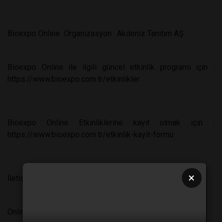
Bioexpo Online
Organizasyon : Akdeniz Tanıtım AŞ
Bioexpo Online ile ilgili güncel etkinlik programı için :
https://www.bioexpo.com.tr/etkinlikler
Bioexpo Online Etkinliklerine kayıt olmak için :
https://www.bioexpo.com.tr/etkinlik-kayit-formu
×
İletişim :
info@bioexpo.com.tr
Online Platform : Deal Room / Finlandiya