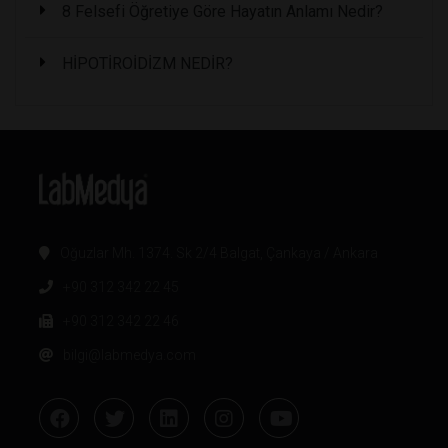
8 Felsefi Öğretiye Göre Hayatın Anlamı Nedir?
HİPOTİROİDİZM NEDİR?
Oğuzlar Mh. 1374. Sk 2/4 Balgat, Çankaya / Ankara
+90 312 342 22 45
+90 312 342 22 46
bilgi@labmedya.com