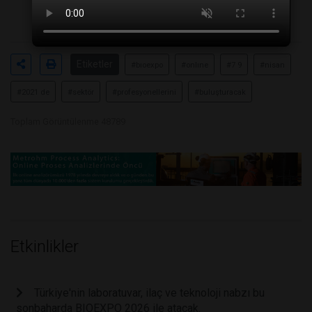
Etiketler
#bıoexpo
#onlıne
#7 9
#nisan
#2021 de
#sektör
#profesyonellerini
#buluşturacak
Toplam Görüntülenme 48789
Etkinlikler
Türkiye'nin laboratuvar, ilaç ve teknoloji nabzı bu
sonbaharda BIOEXPO 2026 ile atacak.