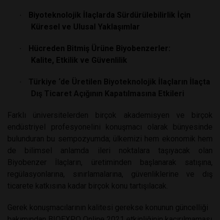
Biyoteknolojik İlaçlarda Sürdürülebilirlik İçin
·
Küresel ve Ulusal Yaklaşımlar
Hücreden Bitmiş Ürüne Biyobenzerler:
·
Kalite, Etkilik ve Güvenlilik
Türkiye ‘de Üretilen Biyoteknolojik İlaçların İlaçta
·
Dış Ticaret Açığının Kapatılmasına Etkileri
Farklı üniversitelerden birçok akademisyen ve birçok
endüstriyel profesyonelini konuşmacı olarak bünyesinde
bulunduran bu sempozyumda; ülkemizi hem ekonomik hem
de bilimsel anlamda ileri noktalara taşıyacak olan
Biyobenzer İlaçların, üretiminden başlanarak satışına,
regülasyonlarına, sınırlamalarına, güvenliklerine ve dış
ticarete katkısına kadar birçok konu tartışılacak.
Gerek konuşmacılarının kalitesi gerekse konunun güncelliği
bakımından BIOEXPO Online 2021 etkinliğinin kaçırılmaması