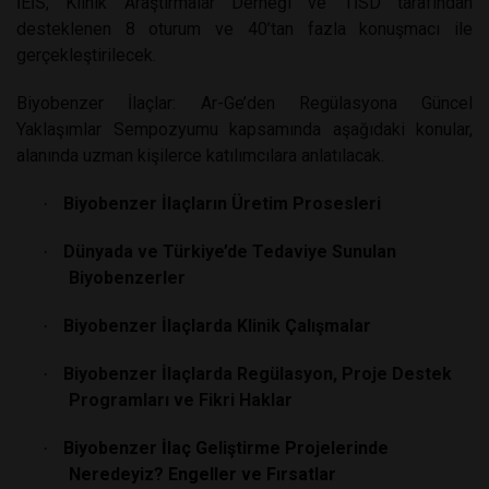
İEİS, Klinik Araştırmalar Derneği ve TİSD tarafından
desteklenen 8 oturum ve 40’tan fazla konuşmacı ile
gerçekleştirilecek.
Biyobenzer İlaçlar: Ar-Ge’den Regülasyona Güncel
Yaklaşımlar Sempozyumu kapsamında aşağıdaki konular,
alanında uzman kişilerce katılımcılara anlatılacak.
Biyobenzer İlaçların Üretim Prosesleri
·
Dünyada ve Türkiye’de Tedaviye Sunulan
·
Biyobenzerler
Biyobenzer İlaçlarda Klinik Çalışmalar
·
Biyobenzer İlaçlarda Regülasyon, Proje Destek
·
Programları ve Fikri Haklar
Biyobenzer İlaç Geliştirme Projelerinde
·
Neredeyiz? Engeller ve Fırsatlar