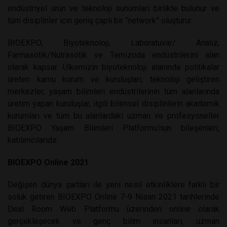
endüstriyel ürün ve teknoloji sunumları birlikte bulunur ve
tüm disiplinler için geniş çaplı bir “network” oluşturur.
BIOEXPO; Biyoteknoloji, Laboratuvar/ Analiz,
Farmasötik/Nutrasötik ve Temizoda endüstrilerini alan
olarak kapsar. Ülkemizin biyoteknoloji alanında politikalar
üreten kamu kurum ve kuruluşları, teknoloji geliştiren
merkezler, yaşam bilimleri endüstrilerinin tüm alanlarında
üretim yapan kuruluşlar, ilgili bilimsel disiplinlerin akademik
kurumları ve tüm bu alanlardaki uzman ve profesyoneller
BIOEXPO Yaşam Bilimleri Platformu’nun bileşenleri,
katılımcılarıdır.
BIOEXPO Online 2021
Değişen dünya şartları ile yeni nesil etkinliklere farklı bir
soluk getiren BIOEXPO Online 7-9 Nisan 2021 tarihlerinde
Deal Room Web Platformu üzerinden online olarak
gerçekleşecek ve genç bilim insanları, uzman