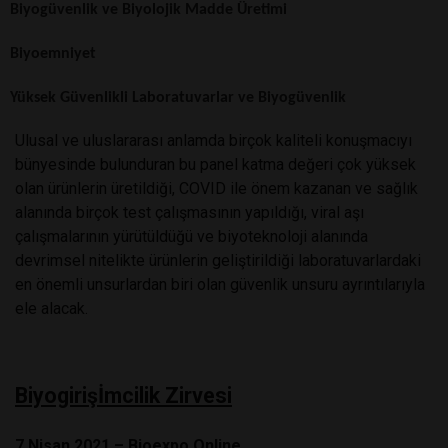
Biyogüvenlik ve Biyolojik Madde Üretimi
Biyoemniyet
Yüksek Güvenlikli Laboratuvarlar ve Biyogüvenlik
Ulusal ve uluslararası anlamda birçok kaliteli konuşmacıyı
bünyesinde bulunduran bu panel katma değeri çok yüksek
olan ürünlerin üretildiği, COVID ile önem kazanan ve sağlık
alanında birçok test çalışmasının yapıldığı, viral aşı
çalışmalarının yürütüldüğü ve biyoteknoloji alanında
devrimsel nitelikte ürünlerin geliştirildiği laboratuvarlardaki
en önemli unsurlardan biri olan güvenlik unsuru ayrıntılarıyla
ele alacak.
Biyogirişİmcilik Zirvesi
7 Nisan 2021 – Bioexpo Online