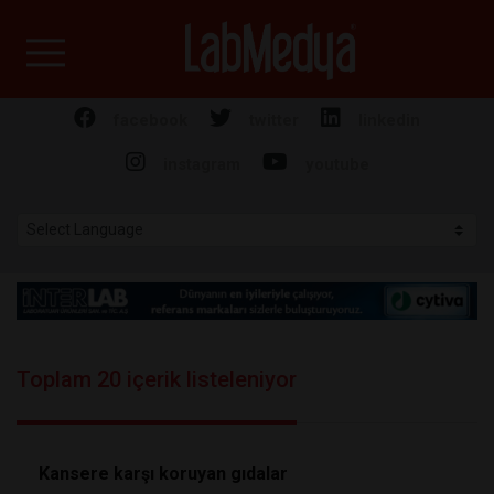
Labmedya - Laboratuv
facebook
twitter
linkedin
instagram
youtube
Toplam 20 içerik listeleniyor
Kansere karşı koruyan gıdalar