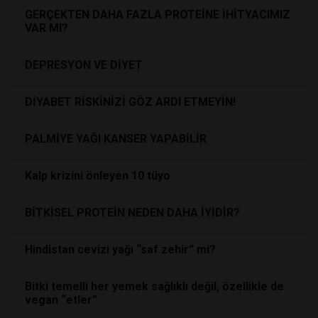
GERÇEKTEN DAHA FAZLA PROTEİNE İHİTYACIMIZ
VAR MI?
DEPRESYON VE DİYET
DİYABET RİSKİNİZİ GÖZ ARDI ETMEYİN!
PALMİYE YAĞI KANSER YAPABİLİR
Kalp krizini önleyen 10 tüyo
BİTKİSEL PROTEİN NEDEN DAHA İYİDİR?
Hindistan cevizi yağı “saf zehir” mi?
Bitki temelli her yemek sağlıklı değil, özellikle de
vegan “etler”