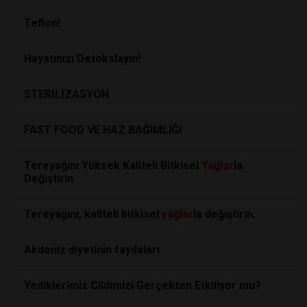
Teflon!
Hayatınızı Detokslayın!
STERİLİZASYON
FAST FOOD VE HAZ BAĞIMLIĞI
Tereyağını Yüksek Kaliteli Bitkisel
Yağlar
la
Değiştirin
Tereyağını, kaliteli bitkisel
yağlar
la değiştirin.
Akdeniz diyetinin faydaları
Yediklerimiz Cildimizi Gerçekten Etkiliyor mu?