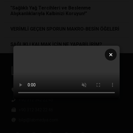
"Sağlıklı Yağ Tercihleri ve Beslenme
Alışkanlıklarıyla Kalbinizi Koruyun!"
VERİMLİ GEÇEN SPORUN MAKRO-BESİN ÖĞELERİ
SAĞLIKLI KALMAK İÇİN NE YAPABİLİRİM?
×
Oğuzlar Mh. 1374. Sk 2/4 Balgat, Çankaya / Ankara
+90 312 342 22 45
+90 312 342 22 46
bilgi@labmedya.com