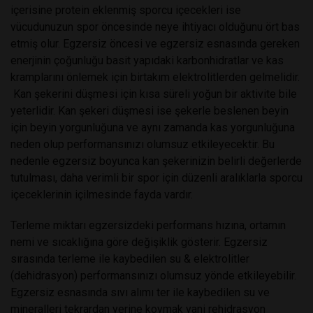
içerisine protein eklenmiş sporcu içecekleri ise
vücudunuzun spor öncesinde neye ihtiyacı olduğunu ört bas
etmiş olur. Egzersiz öncesi ve egzersiz esnasında gereken
enerjinin çoğunluğu basit yapıdaki karbonhidratlar ve kas
kramplarını önlemek için birtakım elektrolitlerden gelmelidir.
Kan şekerini düşmesi için kısa süreli yoğun bir aktivite bile
yeterlidir. Kan şekeri düşmesi ise şekerle beslenen beyin
için beyin yorgunluğuna ve aynı zamanda kas yorgunluğuna
neden olup performansınızı olumsuz etkileyecektir. Bu
nedenle egzersiz boyunca kan şekerinizin belirli değerlerde
tutulması, daha verimli bir spor için düzenli aralıklarla sporcu
içeceklerinin içilmesinde fayda vardır.
Terleme miktarı egzersizdeki performans hızına, ortamın
nemi ve sıcaklığına göre değişiklik gösterir. Egzersiz
sırasında terleme ile kaybedilen su & elektrolitler
(dehidrasyon) performansınızı olumsuz yönde etkileyebilir.
Egzersiz esnasında sıvı alımı ter ile kaybedilen su ve
mineralleri tekrardan yerine koymak yani rehidrasyon