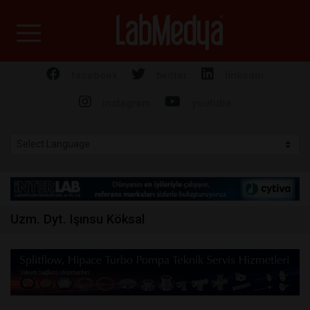
Labmedya - Laboratuv
facebook
twitter
linkedin
instagram
youtube
Uzm. Dyt. Işınsu Köksal