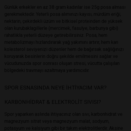
Günlük erkekler en az 38 gram kadınlar ise 25g posa alması
gerekmektedir. Yeterli posa alımınızı kayısı, mürdüm eriği,
nektarin, çekirdekli üzüm ve bitkisel proteinden de yüksek
olan kurubaklagillerle (mercimek, fasulye, barbunya gibi)
rahatlıkla yeterli düzeye getirebilirsiniz. Posa, hem
metabolizmayı hızlandırarak yağ yakımını artırır, hem kan
kolesterol seviyenizi düzenler hem de bağırsak sağlığınızı
koruyarak besinlerin doğru şekilde emilmesini sağlar ve
vücudunuzda spor sonrası oluşan stresi, vücutta çalışılan
bölgedeki travmayı azaltmaya yardımcıdır.
SPOR ESNASINDA NEYE İHTİYACIM VAR?
KARBONHİDRAT & ELEKTROLİT SIVISI?
Spor yaparken aslında ihtiyacınız olan sıvı, karbonhidrat ve
magnezyum sitrat veya magnezyum malat, sodyum,
potasyum ve kalsiyum gibi bir takım elektrolitlerdir. Aksine