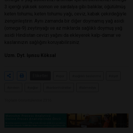
3 içeriği yüksek somon ve sardalya gibi balıklar, öğütülmüş
keten tohumu, keten tohumu yağı, ceviz, kabak çekirdeğiyle
zenginleştirin. Aynı zamanda bir diğer doymamış yağ asidi
(omega-9) zeytinyağı ve az miktarda sağlıklı doymuş yağ
asidi Hindistan cevizi yağını da ekleyerek kalp-damar ve
kaslarınızın sağlığını koruyabilirsiniz.
Uzm. Dyt. Işınsu Köksal
Etiketler
#spor
#sağlıklı beslenme
#diyet
#protein
#yağlar
#karbonhidratlar
#labmedya
Toplam Görüntülenme 2316