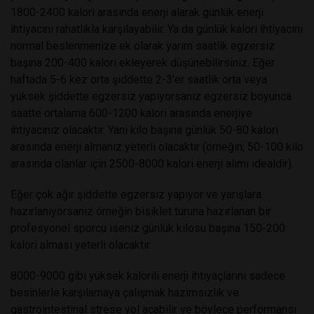
1800-2400 kalori arasında enerji alarak günlük enerji
ihtiyacını rahatlıkla karşılayabilir. Ya da günlük kalori ihtiyacını
normal beslenmenize ek olarak yarım saatlik egzersiz
başına 200-400 kalori ekleyerek düşünebilirsiniz. Eğer
haftada 5-6 kez orta şiddette 2-3’er saatlik orta veya
yüksek şiddette egzersiz yapıyorsanız egzersiz boyunca
saatte ortalama 600-1200 kalori arasında enerjiye
ihtiyacınız olacaktır. Yani kilo başına günlük 50-80 kalori
arasında enerji almanız yeterli olacaktır (örneğin; 50-100 kilo
arasında olanlar için 2500-8000 kalori enerji alımı idealdir).
Eğer çok ağır şiddette egzersiz yapıyor ve yarışlara
hazırlanıyorsanız örneğin bisiklet turuna hazırlanan bir
profesyonel sporcu iseniz günlük kilosu başına 150-200
kalori alması yeterli olacaktır.
8000-9000 gibi yüksek kalorili enerji ihtiyaçlarını sadece
besinlerle karşılamaya çalışmak hazımsızlık ve
gastrointestinal strese yol açabilir ve böylece performansı