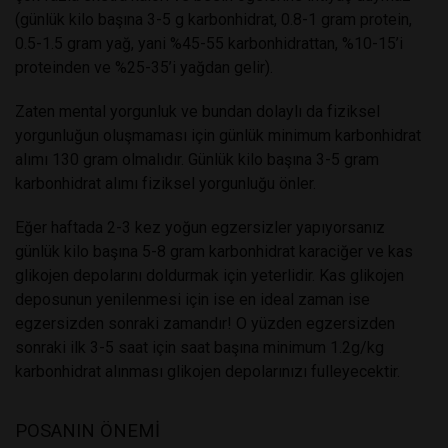
(günlük kilo başına 3-5 g karbonhidrat, 0.8-1 gram protein,
0.5-1.5 gram yağ, yani %45-55 karbonhidrattan, %10-15’i
proteinden ve %25-35’i yağdan gelir).
Zaten mental yorgunluk ve bundan dolaylı da fiziksel
yorgunluğun oluşmaması için günlük minimum karbonhidrat
alımı 130 gram olmalıdır. Günlük kilo başına 3-5 gram
karbonhidrat alımı fiziksel yorgunluğu önler.
Eğer haftada 2-3 kez yoğun egzersizler yapıyorsanız
günlük kilo başına 5-8 gram karbonhidrat karaciğer ve kas
glikojen depolarını doldurmak için yeterlidir. Kas glikojen
deposunun yenilenmesi için ise en ideal zaman ise
egzersizden sonraki zamandır! O yüzden egzersizden
sonraki ilk 3-5 saat için saat başına minimum 1.2g/kg
karbonhidrat alınması glikojen depolarınızı fulleyecektir.
POSANIN ÖNEMİ