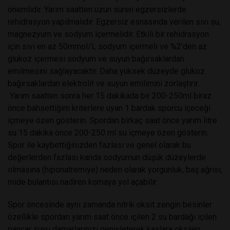
önemlidir. Yarım saatten uzun süren egzersizlerde
rehidrasyon yapılmalıdır. Egzersiz esnasında verilen sıvı su,
magnezyum ve sodyum içermelidir. Etkili bir rehidrasyon
için sıvı en az 50mmol/L sodyum içermeli ve %2’den az
glukoz içermesi sodyum ve suyun bağırsaklardan
emilmesini sağlayacaktır. Daha yüksek düzeyde glukoz
bağırsaklardan elektrolit ve suyun emilimini zorlaştırır.
Yarım saatten sonra her 15 dakikada bir 200-250ml biraz
önce bahsettiğim kriterlere uyan 1 bardak sporcu içeceği
içmeye özen gösterin. Spordan birkaç saat önce yarım litre
su 15 dakika önce 200-250 ml su içmeye özen gösterin.
Spor ile kaybettiğinizden fazlası ve genel olarak bu
değerlerden fazlası kanda sodyumun düşük düzeylerde
olmasına (hiponatremiye) neden olarak yorgunluk, baş ağrısı,
mide bulantısı nadiren komaya yol açabilir.
Spor öncesinde aynı zamanda nitrik oksit zengin besinler
özellikle spordan yarım saat önce içilen 2 su bardağı içilen
pancar suyu damarlarınızı genişleterek kaslara oksijen