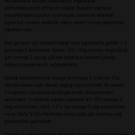
de hücrelere oksijen taşınmasını sağlayarak
performansınızın artmasını sağlar. Bunların yanısıra
somatotropin büyüme hormonunu salınımını artırarak
egzersiz sonrası anabolik etkiyi yaratır ve kas gelişimine
yardımcı olur.
Kas gelişimi için düzenli olarak spor yapanlarda günlük 1-2
g omega-3 alınmalıdır. Günde 125-150g somon, ringa balığı
gibi omega-3 içeriği yüksek balıkların tüketimi günlük
ihtiyacı karşılamanızı sağlayacaktır.
Günlük beslenmenizin omega-6/omega-3 oranı’nın 3’ün
altında olması kalp damar sağlığı için önemlidir. Bu oranın
3’ü aşması vücudunuzda oluşabilecek iltihaplanmayı
artıracaktır. O nedenle toplam enerjinin %5-10’u omega-6’
yağ asitlerinden, %0.6-1.2’si ise omega-3 yağ asitlerinden
ve en fazla %10’ü Hindistan cevizi yağı gibi doymuş yağ
asitlerinden gelmelidir.
Omega-3 yağ asitlerinizi artırmak için beslenmenizi omega-