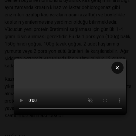
denilen büyüme hormonunu uyararak kas gelişimini artırdığı,
aynı zamanda kreatin kinaz ve laktar dehidrogenaz gibi
enzimleri azaltıp kas yaralanmasını azalttığı ve böylelikle
kasların yenilenmesine yardımcı olduğu bilinmektedir.
Vücudun yeni protein üretimini sağlaması için günlük 1-4
gram lösin alınması gereklidir. Bu da 1 porsiyon (100g) balık,
150g hindi göğsü, 100g tavuk göğsü, 2 adet haşlanmış
yumurta veya 2 porsiyon sütü ürünleri ile karşılanabilir. Ağır
şiddette egzersiz yapanlarda lösin alımı günlük 12 grama
kadar çıkabilir.
×
Kazein proteini ise yavaş emilen anti-katabolik yanı kas
yıkımını önleyen proteindir. Kazein ve whey-proteinin birlikte
almamaya özen gösterin. Çünkü kazein yavaş emilen bir
protein olduğu için whey-proteinin kana karışmasını
yavaşlatıp kas gelişimini yavaşlatabilir. Kazeinin akşam
saatlerinde alınması idealdir.