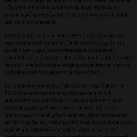
peyniri olarak düşünebilirsiniz. 100g lor-çökelek peynirinde
17g iyi kaliteli protein içermektedir. Fakat doğal whey
protein kaynağı whey protein tozları gibi kolaylıkla hızlı bir
şekilde sindirilmeyebilir.
Laktoza intoleransı olanlar için
whey protein hydrolysate
veya isolate tercih edilebilir. Günük önerilen dozu 25-50g
günde 2 kez yogurt veya hazırladığınız smoothie’leri
ekleyebilirsiniz. Fakat yine altını çiziyorum ki doğal besinler
ile yeterli miktarda protein aldığınızı düşünüyorsanız ekstra
dışarıda protein tozu almanızı tavsiye etmem.
Kas yaralanmalarını ve kas iyileşmesini sağlamak için de
BCAA (brain chained amino acids) yani dallı zincirli
aminoasitler (isolösin, lösin ve valin aminoasitleri) size
uygun düzeyde ayarlanmış olarak alınabilir. Süt ve süt
ürünleri, organik tavuk göğsü, balık ve yağsız kırmızı et ve
ardındn siya fasulye, barbunya BCCA’dan zengin doğal besin
kaynaklarıdır. BCAA’ların “Insulin Growth Factor” (IGF)