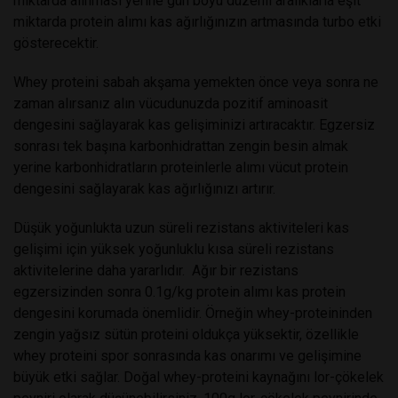
miktarda alınması yerine gün boyu düzenli aralıklarla eşit
miktarda protein alımı kas ağırlığınızın artmasında turbo etki
gösterecektir.
Whey proteini sabah akşama yemekten önce veya sonra ne
zaman alırsanız alın vücudunuzda pozitif aminoasit
dengesini sağlayarak kas gelişiminizi artıracaktır. Egzersiz
sonrası tek başına karbonhidrattan zengin besin almak
yerine karbonhidratların proteinlerle alımı vücut protein
dengesini sağlayarak kas ağırlığınızı artırır.
Düşük yoğunlukta uzun süreli rezistans aktiviteleri kas
gelişimi için yüksek yoğunluklu kısa süreli rezistans
aktivitelerine daha yararlıdır. Ağır bir rezistans
egzersizinden sonra 0.1g/kg protein alımı kas protein
dengesini korumada önemlidir. Örneğin whey-proteininden
zengin yağsız sütün proteini oldukça yüksektir, özellikle
whey proteini spor sonrasında kas onarımı ve gelişimine
büyük etki sağlar. Doğal whey-proteini kaynağını lor-çökelek