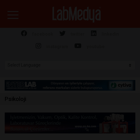
Labmedya - Laboratuv
facebook
twitter
linkedin
instagram
youtube
Psikoloji