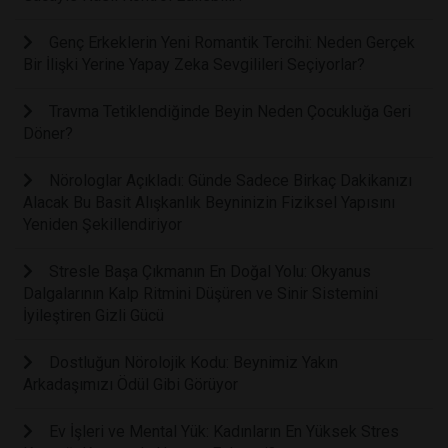
Genç Erkeklerin Yeni Romantik Tercihi: Neden Gerçek
Bir İlişki Yerine Yapay Zeka Sevgilileri Seçiyorlar?
Travma Tetiklendiğinde Beyin Neden Çocukluğa Geri
Döner?
Nörologlar Açıkladı: Günde Sadece Birkaç Dakikanızı
Alacak Bu Basit Alışkanlık Beyninizin Fiziksel Yapısını
Yeniden Şekillendiriyor
Stresle Başa Çıkmanın En Doğal Yolu: Okyanus
Dalgalarının Kalp Ritmini Düşüren ve Sinir Sistemini
İyileştiren Gizli Gücü
Dostluğun Nörolojik Kodu: Beynimiz Yakın
Arkadaşımızı Ödül Gibi Görüyor
Ev İşleri ve Mental Yük: Kadınların En Yüksek Stres