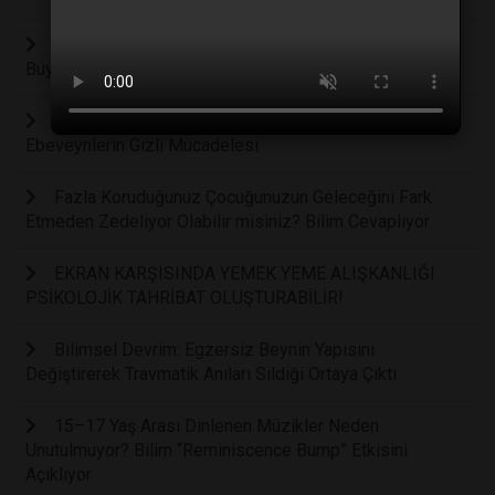
Kaygıların Görünmeyen Yüzü: Anksiyete Hakkındaki
Büyük Yanılgı Bilimsel Verilerle Çürütüldü
Doğum Sonrası Depresyon Sadece "Hüzün" Değil:
Ebeveynlerin Gizli Mücadelesi
Fazla Koruduğunuz Çocuğunuzun Geleceğini Fark
Etmeden Zedeliyor Olabilir misiniz? Bilim Cevaplıyor
EKRAN KARŞISINDA YEMEK YEME ALIŞKANLIĞI
PSİKOLOJİK TAHRİBAT OLUŞTURABİLİR!
Bilimsel Devrim: Egzersiz Beynin Yapısını
Değiştirerek Travmatik Anıları Sildiği Ortaya Çıktı
15–17 Yaş Arası Dinlenen Müzikler Neden
Unutulmuyor? Bilim “Reminiscence Bump” Etkisini
Açıklıyor