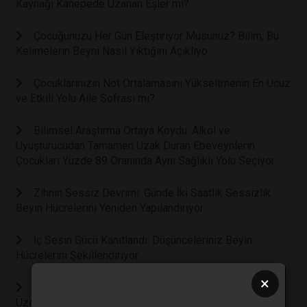
Kaynağı Kanepede Uzanan Eşler mi?
Çocuğunuzu Her Gün Eleştiriyor Musunuz? Bilim, Bu
Kelimelerin Beyni Nasıl Yıktığını Açıklıyo
Çocuklarınızın Not Ortalamasını Yükseltmenin En Ucuz
ve Etkili Yolu Aile Sofrası mı?
Bilimsel Araştırma Ortaya Koydu: Alkol ve
Uyuşturucudan Tamamen Uzak Duran Ebeveynlerin
Çocukları Yüzde 89 Oranında Aynı Sağlıklı Yolu Seçiyor
Zihnin Sessiz Devrimi: Günde İki Saatlik Sessizlik
Beyin Hücrelerini Yeniden Yapılandırıyor
İç Sesin Gücü Kanıtlandı: Düşünceleriniz Beyin
Hücrelerini Şekillendiriyor
×
İlaçsız Tedavi: İnsan Temasının Sinir Sistemi
Üzerindeki Biyolojik Sıfırlama Gücü