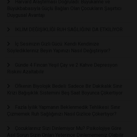
Harvard Araştırması Doğruladı: Büyükanne ve
Büyükbabasıyla Güçlü Bağları Olan Çocukların Şaşırtıcı
Duygusal Avantajı
İKLİM DEĞİŞİKLİĞİ RUH SAĞLIĞINI DA ETKİLİYOR
İç Sesinizin Gizli Gücü: Kendi Kendinize
Söyledikleriniz Beyin Yapınızı Nasıl Değiştiriyor?
Günde 4 Fincan Yeşil Çay ve 2 Kahve Depresyon
Riskini Azaltabilir
Öfkenin Biyolojik Bedeli: Sadece Bir Dakikalık Sinir
Krizi Bağışıklık Sistemini Beş Saat Boyunca Çökertiyor
Fazla İyilik Yapmanın Beklenmedik Tehlikesi: Sınır
Çizmemek Ruh Sağlığınızı Nasıl Gizlice Çökertiyor?
Çocuklarınız Sizi Dinlemiyor Mu? Psikolojiye Göre
Asıl Sorun Sizin Onları Yeterince Dinlememeniz Olabilir