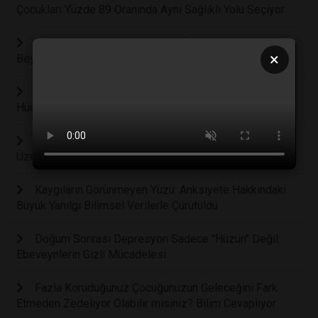
Çocukları Yüzde 89 Oranında Aynı Sağlıklı Yolu Seçiyor
Zihnin Sessiz Devrimi: Günde İki Saatlik Sessizlik
×
Beyin Hücrelerini Yeniden Yapılandırıyor
İç Sesin Gücü Kanıtlandı: Düşünceleriniz Beyin
Hücrelerini Şekillendiriyor
İlaçsız Tedavi: İnsan Temasının Sinir Sistemi
Üzerindeki Biyolojik Sıfırlama Gücü
Kaygıların Görünmeyen Yüzü: Anksiyete Hakkındaki
Büyük Yanılgı Bilimsel Verilerle Çürütüldü
Doğum Sonrası Depresyon Sadece "Hüzün" Değil:
Ebeveynlerin Gizli Mücadelesi
Fazla Koruduğunuz Çocuğunuzun Geleceğini Fark
Etmeden Zedeliyor Olabilir misiniz? Bilim Cevaplıyor