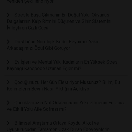
Yeniden Şekillendiriyor
Stresle Başa Çıkmanın En Doğal Yolu: Okyanus
Dalgalarının Kalp Ritmini Düşüren ve Sinir Sistemini
İyileştiren Gizli Gücü
Dostluğun Nörolojik Kodu: Beynimiz Yakın
Arkadaşımızı Ödül Gibi Görüyor
Ev İşleri ve Mental Yük: Kadınların En Yüksek Stres
Kaynağı Kanepede Uzanan Eşler mi?
Çocuğunuzu Her Gün Eleştiriyor Musunuz? Bilim, Bu
Kelimelerin Beyni Nasıl Yıktığını Açıklıyo
Çocuklarınızın Not Ortalamasını Yükseltmenin En Ucuz
ve Etkili Yolu Aile Sofrası mı?
Bilimsel Araştırma Ortaya Koydu: Alkol ve
Uyuşturucudan Tamamen Uzak Duran Ebeveynlerin