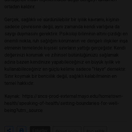
ortadan kaldırır.
Gerçek, sağlıklı ve sürdürülebilir bir iyilik kavramı, kişinin
sadece çevresine değil, aynı zamanda kendi varlığına da
saygı duymasını gerektirir. Psikoloji biliminin altını çizdiği en
önemli nokta, ruh sağlığını korumanın ve dengeli ilişkiler inşa
etmenin temelinde kişisel sınırların yattığı gerçeğidir. Kendi
değerinizi korumak ve zihinsel bütünlüğünüzü sağlamak
adına bazen kendinize yapabileceğiniz en büyük iyilik ve
kullanabileceğiniz en güçlü kelime sadece "Hayır" demektir.
Sınır koymak bir bencillik değil, sağlıklı kalabilmenin en
temel hakkıdır.
Kaynak:
https://sncs-prod-external.mayo.edu/hometown-
health/speaking-of-health/setting-boundaries-for-well-
being?utm_source
Etiketler
#kişisel sınırlar
#ruh sağlığı