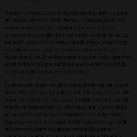
30 HAZIRAN 2026, SALI
İnsanları kırmamak adına tartışmalardan kaçınmak ve gelen
her talebe istisnasız "evet" demek, ilk bakışta çevrenizle
uyumlu ve pürüzsüz bir ilişki kurduğunuz yanılgısını
yaratabilir. Ancak psikolojik araştırmalar ve klinik veriler, bu
tek taraflı çabanın uzun vadede kronik strese, yoğun kaygı
bozukluklarına ve derin bir duygusal tükenmişliğe yol
açtığını kanıtlıyor. Birey, başkalarının hayatını kolaylaştırırken
kendi zihinsel sağlığını tehlikeye atıyor ve zamanla büyük
bir tükenmişlik hissiyle baş başa kalıyor.
Bu sürecin en çarpıcı ve yıkıcı sonuçlarından biri de sosyal
çevrenizin size karşı geliştirdiği tutumun değişmesidir. Sınır
çizmeden sürekli verici bir profil çizdiğinizde, etrafınızdaki
insanlar bu fedakarlıkları bir lütuf veya incelik olarak değil,
yerine getirmeniz gereken standart bir zorunluluk olarak
algılamaya başlar. Başlangıçta takdir toplayan bu aşırı iyilik
hali, zamanla üzerinize yapışan mecburi bir göreve
dönüşerek insan ilişkilerindeki doğal dengeyi tamamen