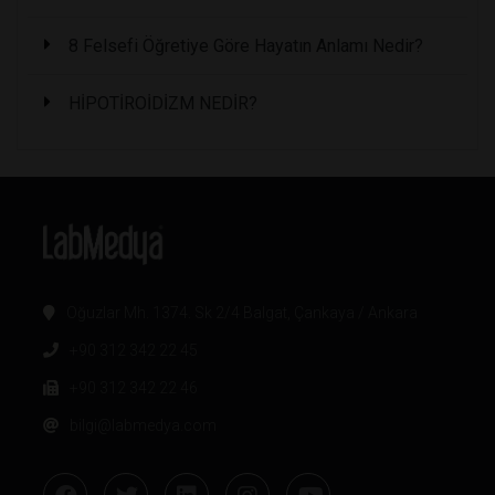
8 Felsefi Öğretiye Göre Hayatın Anlamı Nedir?
HİPOTİROİDİZM NEDİR?
Oğuzlar Mh. 1374. Sk 2/4 Balgat, Çankaya / Ankara
+90 312 342 22 45
+90 312 342 22 46
bilgi@labmedya.com