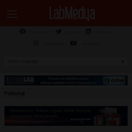
Labmedya - Laboratuv
facebook
twitter
linkedin
instagram
youtube
Psikoloji