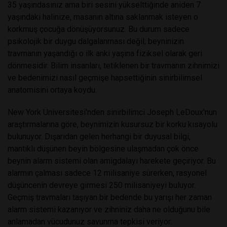
35 yaşındasınız ama biri sesini yükselttiğinde aniden 7
yaşındaki halinize, masanın altına saklanmak isteyen o
korkmuş çocuğa dönüşüyorsunuz. Bu durum sadece
psikolojik bir duygu dalgalanması değil; beyninizin
travmanın yaşandığı o ilk anki yaşına fiziksel olarak geri
dönmesidir. Bilim insanları, tetiklenen bir travmanın zihnimizi
ve bedenimizi nasıl geçmişe hapsettiğinin sinirbilimsel
anatomisini ortaya koydu.
New York Üniversitesi'nden sinirbilimci Joseph LeDoux'nun
araştırmalarına göre, beynimizin kusursuz bir korku kısayolu
bulunuyor. Dışarıdan gelen herhangi bir duyusal bilgi,
mantıklı düşünen beyin bölgesine ulaşmadan çok önce
beynin alarm sistemi olan amigdalayı harekete geçiriyor. Bu
alarmın çalması sadece 12 milisaniye sürerken, rasyonel
düşüncenin devreye girmesi 250 milisaniyeyi buluyor.
Geçmiş travmaları taşıyan bir bedende bu yarışı her zaman
alarm sistemi kazanıyor ve zihniniz daha ne olduğunu bile
anlamadan vücudunuz savunma tepkisi veriyor.