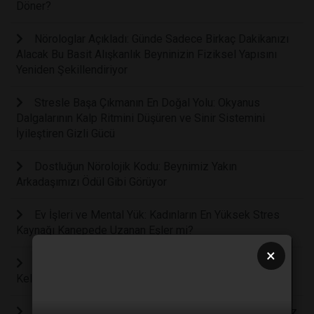
Döner?
Nörologlar Açıkladı: Günde Sadece Birkaç Dakikanızı
Alacak Bu Basit Alışkanlık Beyninizin Fiziksel Yapısını
Yeniden Şekillendiriyor
Stresle Başa Çıkmanın En Doğal Yolu: Okyanus
Dalgalarının Kalp Ritmini Düşüren ve Sinir Sistemini
İyileştiren Gizli Gücü
Dostluğun Nörolojik Kodu: Beynimiz Yakın
Arkadaşımızı Ödül Gibi Görüyor
Ev İşleri ve Mental Yük: Kadınların En Yüksek Stres
Kaynağı Kanepede Uzanan Eşler mi?
×
Çocuğunuzu Her Gün Eleştiriyor Musunuz? Bilim, Bu
Kelimelerin Beyni Nasıl Yıktığını Açıklıyo
Çocuklarınızın Not Ortalamasını Yükseltmenin En Ucuz