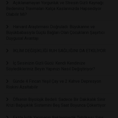
Açıklanamayan Yorgunluk ve Stresin Gizli Kaynağı:
Bedeniniz Travmaları Kalça Kaslarınızda Hapsediyor
Olabilir Mi?
Harvard Araştırması Doğruladı: Büyükanne ve
Büyükbabasıyla Güçlü Bağları Olan Çocukların Şaşırtıcı
Duygusal Avantajı
İKLİM DEĞİŞİKLİĞİ RUH SAĞLIĞINI DA ETKİLİYOR
İç Sesinizin Gizli Gücü: Kendi Kendinize
Söyledikleriniz Beyin Yapınızı Nasıl Değiştiriyor?
Günde 4 Fincan Yeşil Çay ve 2 Kahve Depresyon
Riskini Azaltabilir
Öfkenin Biyolojik Bedeli: Sadece Bir Dakikalık Sinir
Krizi Bağışıklık Sistemini Beş Saat Boyunca Çökertiyor
Fazla İyilik Yapmanın Beklenmedik Tehlikesi: Sınır