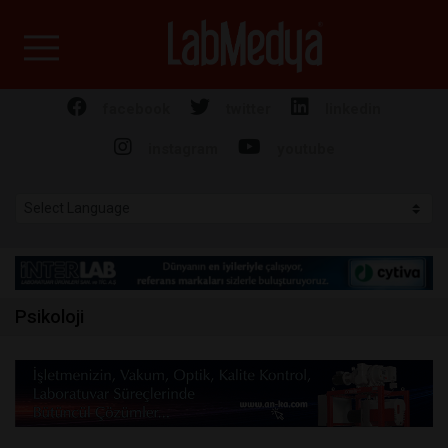
Labmedya - Laboratuv
facebook
twitter
linkedin
instagram
youtube
Psikoloji