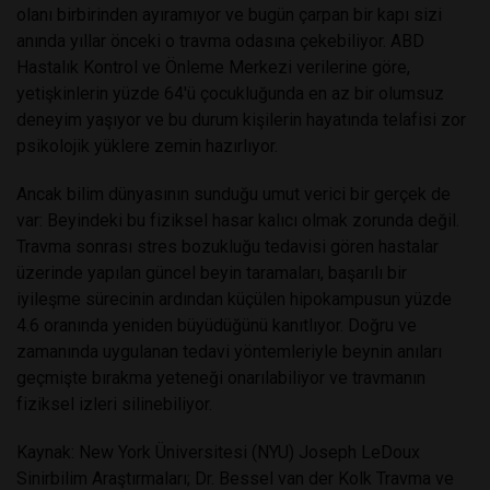
olanı birbirinden ayıramıyor ve bugün çarpan bir kapı sizi
anında yıllar önceki o travma odasına çekebiliyor. ABD
Hastalık Kontrol ve Önleme Merkezi verilerine göre,
yetişkinlerin yüzde 64'ü çocukluğunda en az bir olumsuz
deneyim yaşıyor ve bu durum kişilerin hayatında telafisi zor
psikolojik yüklere zemin hazırlıyor.
Ancak bilim dünyasının sunduğu umut verici bir gerçek de
var: Beyindeki bu fiziksel hasar kalıcı olmak zorunda değil.
Travma sonrası stres bozukluğu tedavisi gören hastalar
üzerinde yapılan güncel beyin taramaları, başarılı bir
iyileşme sürecinin ardından küçülen hipokampusun yüzde
4.6 oranında yeniden büyüdüğünü kanıtlıyor. Doğru ve
zamanında uygulanan tedavi yöntemleriyle beynin anıları
geçmişte bırakma yeteneği onarılabiliyor ve travmanın
fiziksel izleri silinebiliyor.
Kaynak: New York Üniversitesi (NYU) Joseph LeDoux
Sinirbilim Araştırmaları; Dr. Bessel van der Kolk Travma ve