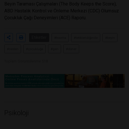
Beyin Taraması Çalışmaları (The Body Keeps the Score);
ABD Hastalık Kontrol ve Önleme Merkezi (CDC) Olumsuz
Çocukluk Çağı Deneyimleri (ACE) Raporu.
Etiketler
#travma
#tetiklendiğinde
#beyin
#neden
#çocukluğa
#geri
#döner
Toplam Görüntülenme 518
Psikoloji