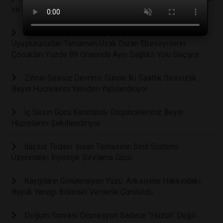
ve Etkili Yolu Aile Sofrası mı?
Bilimsel Araştırma Ortaya Koydu: Alkol ve
Uyuşturucudan Tamamen Uzak Duran Ebeveynlerin
Çocukları Yüzde 89 Oranında Aynı Sağlıklı Yolu Seçiyor
Zihnin Sessiz Devrimi: Günde İki Saatlik Sessizlik
Beyin Hücrelerini Yeniden Yapılandırıyor
İç Sesin Gücü Kanıtlandı: Düşünceleriniz Beyin
Hücrelerini Şekillendiriyor
İlaçsız Tedavi: İnsan Temasının Sinir Sistemi
Üzerindeki Biyolojik Sıfırlama Gücü
Kaygıların Görünmeyen Yüzü: Anksiyete Hakkındaki
Büyük Yanılgı Bilimsel Verilerle Çürütüldü
Doğum Sonrası Depresyon Sadece "Hüzün" Değil: