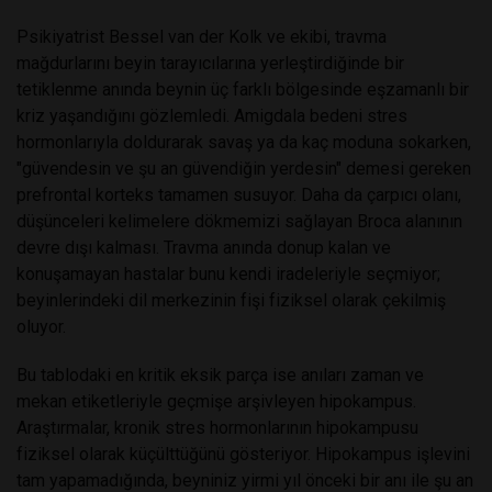
Psikiyatrist Bessel van der Kolk ve ekibi, travma
mağdurlarını beyin tarayıcılarına yerleştirdiğinde bir
tetiklenme anında beynin üç farklı bölgesinde eşzamanlı bir
kriz yaşandığını gözlemledi. Amigdala bedeni stres
hormonlarıyla doldurarak savaş ya da kaç moduna sokarken,
"güvendesin ve şu an güvendiğin yerdesin" demesi gereken
prefrontal korteks tamamen susuyor. Daha da çarpıcı olanı,
düşünceleri kelimelere dökmemizi sağlayan Broca alanının
devre dışı kalması. Travma anında donup kalan ve
konuşamayan hastalar bunu kendi iradeleriyle seçmiyor;
beyinlerindeki dil merkezinin fişi fiziksel olarak çekilmiş
oluyor.
Bu tablodaki en kritik eksik parça ise anıları zaman ve
mekan etiketleriyle geçmişe arşivleyen hipokampus.
Araştırmalar, kronik stres hormonlarının hipokampusu
fiziksel olarak küçülttüğünü gösteriyor. Hipokampus işlevini
tam yapamadığında, beyniniz yirmi yıl önceki bir anı ile şu an