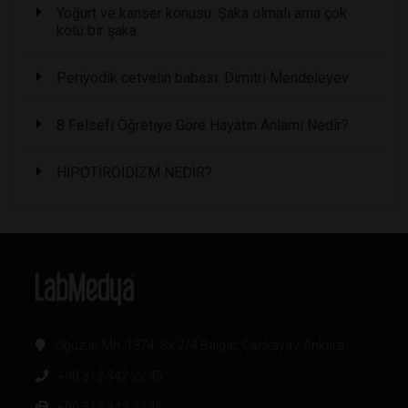
Yoğurt ve kanser konusu: Şaka olmalı ama çok
kötü bir şaka
Periyodik cetvelin babası: Dimitri Mendeleyev
8 Felsefi Öğretiye Göre Hayatın Anlamı Nedir?
HİPOTİROİDİZM NEDİR?
Oğuzlar Mh. 1374. Sk 2/4 Balgat, Çankaya / Ankara
+90 312 342 22 45
+90 312 342 22 46