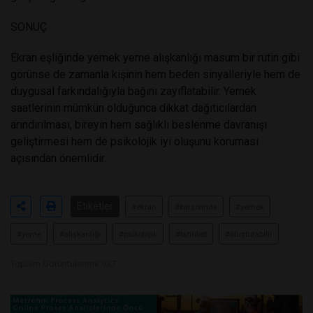
SONUÇ
Ekran eşliğinde yemek yeme alışkanlığı masum bir rutin gibi
görünse de zamanla kişinin hem beden sinyalleriyle hem de
duygusal farkındalığıyla bağını zayıflatabilir. Yemek
saatlerinin mümkün olduğunca dikkat dağıtıcılardan
arındırılması, bireyin hem sağlıklı beslenme davranışı
geliştirmesi hem de psikolojik iyi oluşunu koruması
açısından önemlidir.
Etiketler
#ekran
#karşısında
#yemek
#yeme
#alışkanlığı
#psikolojik
#tahribat
#oluşturabilir
Toplam Görüntülenme 937