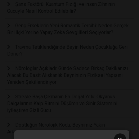
Şans Faktörü: Kuantum Fiziği ve İnsan Zihninin
Gücüyle Nasıl Kontrol Edilebilir?
Genç Erkeklerin Yeni Romantik Tercihi: Neden Gerçek
Bir İlişki Yerine Yapay Zeka Sevgilileri Seçiyorlar?
Travma Tetiklendiğinde Beyin Neden Çocukluğa Geri
Döner?
Nörologlar Açıkladı: Günde Sadece Birkaç Dakikanızı
Alacak Bu Basit Alışkanlık Beyninizin Fiziksel Yapısını
Yeniden Şekillendiriyor
Stresle Başa Çıkmanın En Doğal Yolu: Okyanus
Dalgalarının Kalp Ritmini Düşüren ve Sinir Sistemini
İyileştiren Gizli Gücü
Dostluğun Nörolojik Kodu: Beynimiz Yakın
Arkadaşımızı Ödül Gibi Görüyor