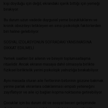
kişi doyduğu için değil, ekrandaki içerik bittiği için yemeği
bırakıyor.
Bu durum uzun vadede duygusal yeme bozukluklarını ve
kronik obeziteyi tetikleyen en sinsi psikolojik faktörlerden
biri haline gelebiliyor.
SOSYAL İZOLASYONUN SOFRADAKİ YANSIMASINA
DİKKAT EDİLMELİ
Yemek saatleri bir ailenin ve bireyin toplumsallaşma
ritüelidir. Ancak ekranın masaya dahil olmasıyla birlikte
fiziksel birliktelik yerini psikolojik yalnızlığa bırakabiliyor.
Aynı masada oturan aile fertlerinin birbirinin gözüne bakmak
yerine parlak ekranlara odaklanması empati yeteneğini
zayıflatıyor ve aile içi bağları kopma noktasına getirebiliyor.
Çocuklar için bu durum dil ve sosyal beceri gelişiminde