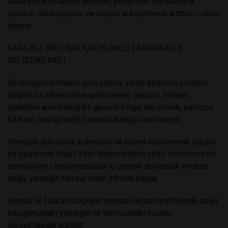
duraksama anlamına gelirken, yetişkinler için yalnızlık
hissinin derinleşmesi ve sosyal anksiyetenin artması riskini
taşıyor.
SAĞLIKLI BİR İLİŞKİ İÇİN BİLİNÇLİ FARKINDALIK
GELİŞTİRİLMELİ
Bu döngüyü kırmanın yolu yemek yeme eylemini yeniden
değerli bir ritüel haline getirmekten geçiyor. Sofrayı
dijitalden arındırılmış bir güvenli bölge ilan etmek, yalnızca
fiziksel sağlığı değil ruhsal bütünlüğü de koruyor.
Yemeğin dokusuna, kokusuna ve tadına odaklanarak yapılan
bir beslenme ritüeli zihni dinlendirirken stres yönetimini de
destekliyor. Unutulmamalıdır ki gerçek doygunluk midede
değil, yemeğin farkına varan zihinde başlar.
Ruhsal ve fiziksel sağlığın anahtarı ekranın pırıltısında değil,
tabağımızdaki yemeğin ve yanımızdaki insanın
gerçekliğinde gizlidir.