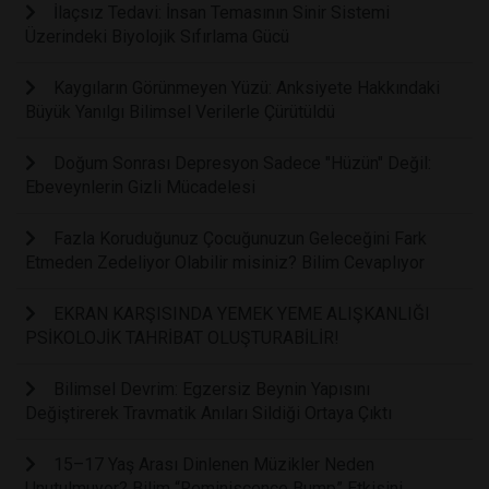
İlaçsız Tedavi: İnsan Temasının Sinir Sistemi
Üzerindeki Biyolojik Sıfırlama Gücü
Kaygıların Görünmeyen Yüzü: Anksiyete Hakkındaki
Büyük Yanılgı Bilimsel Verilerle Çürütüldü
Doğum Sonrası Depresyon Sadece "Hüzün" Değil:
Ebeveynlerin Gizli Mücadelesi
Fazla Koruduğunuz Çocuğunuzun Geleceğini Fark
Etmeden Zedeliyor Olabilir misiniz? Bilim Cevaplıyor
EKRAN KARŞISINDA YEMEK YEME ALIŞKANLIĞI
PSİKOLOJİK TAHRİBAT OLUŞTURABİLİR!
Bilimsel Devrim: Egzersiz Beynin Yapısını
Değiştirerek Travmatik Anıları Sildiği Ortaya Çıktı
15–17 Yaş Arası Dinlenen Müzikler Neden
Unutulmuyor? Bilim “Reminiscence Bump” Etkisini