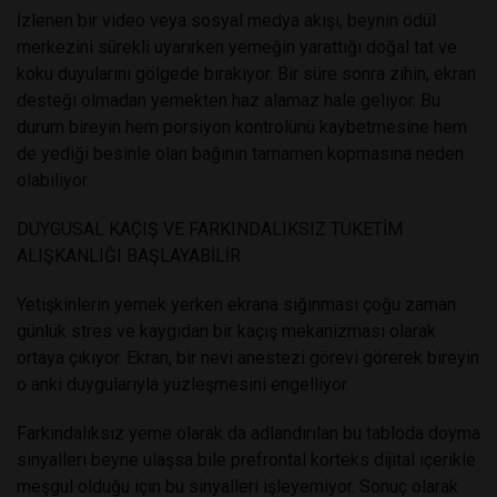
İzlenen bir video veya sosyal medya akışı, beynin ödül
merkezini sürekli uyarırken yemeğin yarattığı doğal tat ve
koku duyularını gölgede bırakıyor. Bir süre sonra zihin, ekran
desteği olmadan yemekten haz alamaz hale geliyor. Bu
durum bireyin hem porsiyon kontrolünü kaybetmesine hem
de yediği besinle olan bağının tamamen kopmasına neden
olabiliyor.
DUYGUSAL KAÇIŞ VE FARKINDALIKSIZ TÜKETİM
ALIŞKANLIĞI BAŞLAYABİLİR
Yetişkinlerin yemek yerken ekrana sığınması çoğu zaman
günlük stres ve kaygıdan bir kaçış mekanizması olarak
ortaya çıkıyor. Ekran, bir nevi anestezi görevi görerek bireyin
o anki duygularıyla yüzleşmesini engelliyor.
Farkındalıksız yeme olarak da adlandırılan bu tabloda doyma
sinyalleri beyne ulaşsa bile prefrontal korteks dijital içerikle
meşgul olduğu için bu sinyalleri işleyemiyor. Sonuç olarak