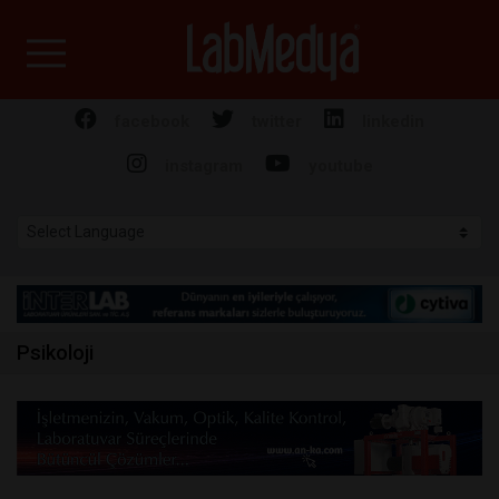
Labmedya - Laboratuv
facebook
twitter
linkedin
instagram
youtube
Psikoloji