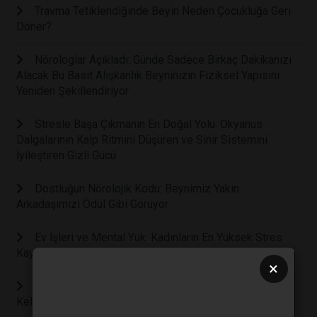
Travma Tetiklendiğinde Beyin Neden Çocukluğa Geri
Döner?
Nörologlar Açıkladı: Günde Sadece Birkaç Dakikanızı
Alacak Bu Basit Alışkanlık Beyninizin Fiziksel Yapısını
Yeniden Şekillendiriyor
Stresle Başa Çıkmanın En Doğal Yolu: Okyanus
Dalgalarının Kalp Ritmini Düşüren ve Sinir Sistemini
İyileştiren Gizli Gücü
Dostluğun Nörolojik Kodu: Beynimiz Yakın
Arkadaşımızı Ödül Gibi Görüyor
Ev İşleri ve Mental Yük: Kadınların En Yüksek Stres
Kaynağı Kanepede Uzanan Eşler mi?
×
Çocuğunuzu Her Gün Eleştiriyor Musunuz? Bilim, Bu
Kelimelerin Beyni Nasıl Yıktığını Açıklıyo