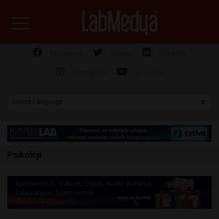
Labmedya - Laboratuv
facebook
twitter
linkedin
instagram
youtube
Psikoloji