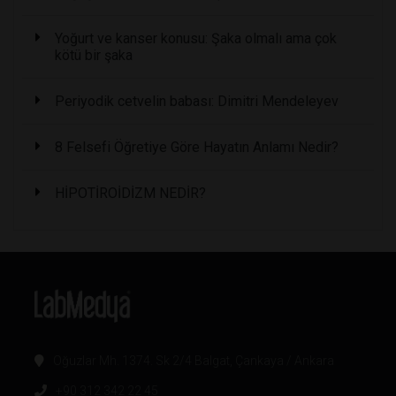
Yoğurt ve kanser konusu: Şaka olmalı ama çok
kötü bir şaka
Periyodik cetvelin babası: Dimitri Mendeleyev
8 Felsefi Öğretiye Göre Hayatın Anlamı Nedir?
HİPOTİROİDİZM NEDİR?
Oğuzlar Mh. 1374. Sk 2/4 Balgat, Çankaya / Ankara
+90 312 342 22 45