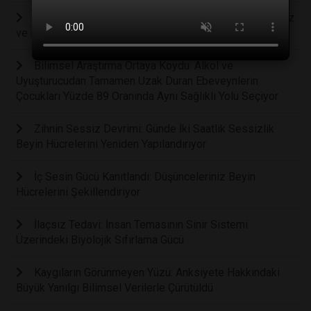
Çocuklarınızın Not Ortalamasını Yükseltmenin En Ucuz
ve Etkili Yolu Aile Sofrası mı?
Bilimsel Araştırma Ortaya Koydu: Alkol ve
Uyuşturucudan Tamamen Uzak Duran Ebeveynlerin
Çocukları Yüzde 89 Oranında Aynı Sağlıklı Yolu Seçiyor
Zihnin Sessiz Devrimi: Günde İki Saatlik Sessizlik
Beyin Hücrelerini Yeniden Yapılandırıyor
İç Sesin Gücü Kanıtlandı: Düşünceleriniz Beyin
Hücrelerini Şekillendiriyor
İlaçsız Tedavi: İnsan Temasının Sinir Sistemi
Üzerindeki Biyolojik Sıfırlama Gücü
Kaygıların Görünmeyen Yüzü: Anksiyete Hakkındaki
Büyük Yanılgı Bilimsel Verilerle Çürütüldü