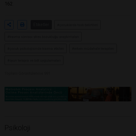
162.
Etiketler
#çocuklarda tssb belirtileri
#travma sonrası stres bozukluğu araştırmaları
#çocuk psikolojisinde travma etkileri
#erken müdahale terapileri
#oyun terapisi ve bdt uygulamaları
Toplam Görüntülenme 991
Psikoloji