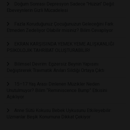
Doğum Sonrası Depresyon Sadece "Hüzün" Değil:
Ebeveynlerin Gizli Mücadelesi
Fazla Koruduğunuz Çocuğunuzun Geleceğini Fark
Etmeden Zedeliyor Olabilir misiniz? Bilim Cevaplıyor
EKRAN KARŞISINDA YEMEK YEME ALIŞKANLIĞI
PSİKOLOJİK TAHRİBAT OLUŞTURABİLİR!
Bilimsel Devrim: Egzersiz Beynin Yapısını
Değiştirerek Travmatik Anıları Sildiği Ortaya Çıktı
15–17 Yaş Arası Dinlenen Müzikler Neden
Unutulmuyor? Bilim “Reminiscence Bump” Etkisini
Açıklıyor
Anne Sütü Kokusu Bebek Uykusunu Etkileyebilir:
Uzmanlar Beşik Konumuna Dikkat Çekiyor