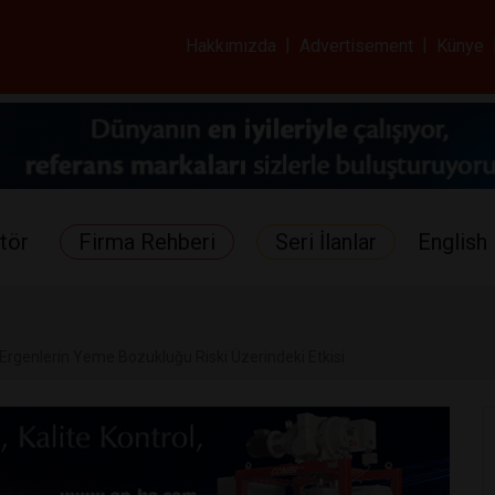
ar ve Sağlık Gazetes
Hakkımızda
|
Advertisement
|
Künye
tör
Firma Rehberi
Seri İlanlar
English 
 Ergenlerin Yeme Bozukluğu Riski Üzerindeki Etkisi