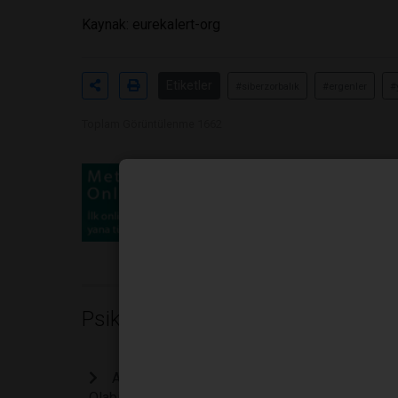
Kaynak:
eurekalert-org
Etiketler
#siberzorbalık
#ergenler
#
Toplam Görüntülenme 1662
Psikoloji
Açıklanamayan Yorgunluk ve Stresin Gizli Kayn
Olabilir Mi?