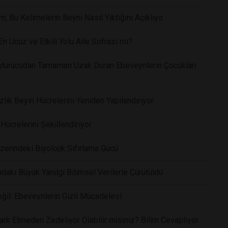
 Bu Kelimelerin Beyni Nasıl Yıktığını Açıklıyo
n Ucuz ve Etkili Yolu Aile Sofrası mı?
uşturucudan Tamamen Uzak Duran Ebeveynlerin Çocukları
zlik Beyin Hücrelerini Yeniden Yapılandırıyor
Hücrelerini Şekillendiriyor
zerindeki Biyolojik Sıfırlama Gücü
aki Büyük Yanılgı Bilimsel Verilerle Çürütüldü
l: Ebeveynlerin Gizli Mücadelesi
k Etmeden Zedeliyor Olabilir misiniz? Bilim Cevaplıyor