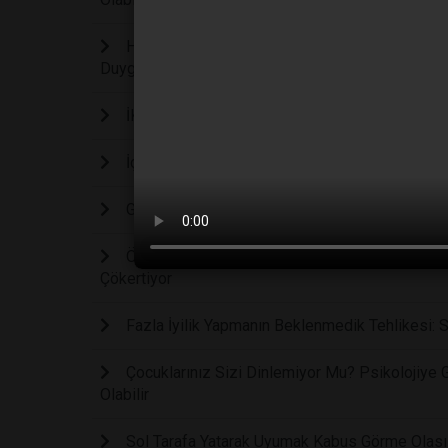
Harvard Araştırması Doğruladı: Büyükanne ve B
Duygusal Avantajı
İKLİM DEĞİŞİKLİĞİ RUH SAĞLIĞINI DA ETKİL
İç Sesinizin Gizli Gücü: Kendi Kendinize Söyled
Günde 4 Fincan Yeşil Çay ve 2 Kahve Depresyon
Öfkenin Biyolojik Bedeli: Sadece Bir Dakikalık 
Çökertiyor
Fazla İyilik Yapmanın Beklenmedik Tehlikesi: S
Çocuklarınız Sizi Dinlemiyor Mu? Psikolojiye 
Olabilir
Sol Tarafa Yatarak Uyumak Kabus Görme Olasılı