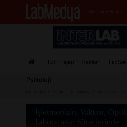
Labmedya - Laboratuv
Bizi Takip Edin
Hızlı Erişim
Reklam
LabSek
Psikoloji
Labmedya
Haberler
Psikoloji
Siber Zorbalığın