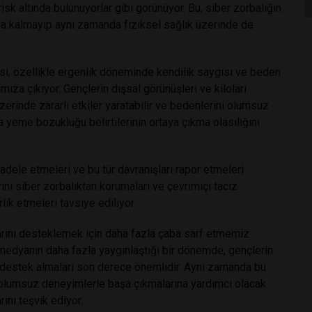
risk altında bulunuyorlar gibi görünüyor. Bu, siber zorbalığın
la kalmayıp aynı zamanda fiziksel sağlık üzerinde de
esi, özellikle ergenlik döneminde kendilik saygısı ve beden
ımıza çıkıyor. Gençlerin dışsal görünüşleri ve kiloları
üzerinde zararlı etkiler yaratabilir ve bedenlerini olumsuz
a yeme bozukluğu belirtilerinin ortaya çıkma olasılığını
adele etmeleri ve bu tür davranışları rapor etmeleri
ını siber zorbalıktan korumaları ve çevrimiçi taciz
lik etmeleri tavsiye ediliyor.
klarını desteklemek için daha fazla çaba sarf etmemiz
l medyanın daha fazla yaygınlaştığı bir dönemde, gençlerin
 ve destek almaları son derece önemlidir. Aynı zamanda bu
ür olumsuz deneyimlerle başa çıkmalarına yardımcı olacak
ını teşvik ediyor.