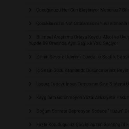
Çocuğunuzu Her Gün Eleştiriyor Musunuz? Bilim,
Çocuklarınızın Not Ortalamasını Yükseltmenin E
Bilimsel Araştırma Ortaya Koydu: Alkol ve Uy
Yüzde 89 Oranında Aynı Sağlıklı Yolu Seçiyor
Zihnin Sessiz Devrimi: Günde İki Saatlik Sessi
İç Sesin Gücü Kanıtlandı: Düşünceleriniz Beyin 
İlaçsız Tedavi: İnsan Temasının Sinir Sistemi Ü
Kaygıların Görünmeyen Yüzü: Anksiyete Hakkınd
Doğum Sonrası Depresyon Sadece "Hüzün" Deği
Fazla Koruduğunuz Çocuğunuzun Geleceğini Far