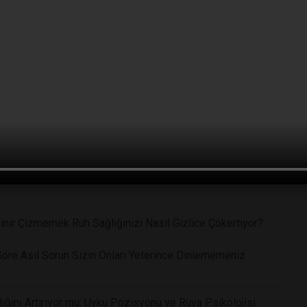
üyükbabasıyla Güçlü Bağları Olan Çocukların Şaşırtıcı
İYOR
ikleriniz Beyin Yapınızı Nasıl Değiştiriyor?
 Riskini Azaltabilir
Sinir Krizi Bağışıklık Sistemini Beş Saat Boyunca
ınır Çizmemek Ruh Sağlığınızı Nasıl Gizlice Çökertiyor?
Göre Asıl Sorun Sizin Onları Yeterince Dinlememeniz
ğını Artırıyor mu: Uyku Pozisyonu ve Rüya Psikolojisi