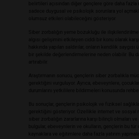
belirtileri açısından diğer gençlere göre daha fazla 
sadece duygusal ve psikolojik sorunlara yol açmak
olumsuz etkileri olabileceğini gösteriyor.
Siber zorbalığın yeme bozukluğu ile ilişkilendirilm
algısı gelişimini etkileyen ciddi bir konu olarak karş
hakkında yapılan saldırılar, onların kendilik saygısı 
bir şekilde değerlendirmelerine neden olabilir. Bu d
artırabilir.
Araştırmanın sonucu, gençlerin siber zorbalıkla müc
gerektiğini vurguluyor. Ayrıca, ebeveynlere, çocuklar
durumlarını yetkililere bildirmeleri konusunda rehber
Bu sonuçlar, gençlerin psikolojik ve fiziksel sağlı
gerektiğini gösteriyor. Özellikle internet ve sosya
siber zorbalığın zararlarına karşı bilinçli olmaları
bulgular, ebeveynlerin ve okulların, gençlerin bu t
kaynaklara ve eğitimlere daha fazla yatırım yapmalar