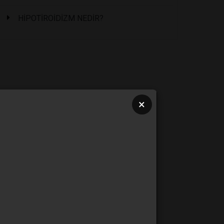
HİPOTİROİDİZM NEDİR?
×