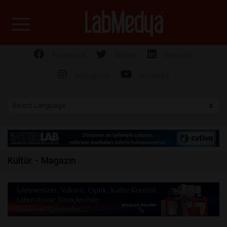
Labmedya - Laboratuv
facebook
twitter
linkedin
instagram
youtube
Kültür - Magazin