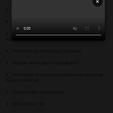
×
Mükemmeliyetçiliğin tehlikeli yönleri
Mutant Kerevit dünyayı istila ediyor!
Küresel ekonomide adaletsizlik artmaya devam
ediyor
Aldatıyorum ve Aldanıyorum Diyorsanız
Moğollar neden çam fıstığına düşkün?
Çin dünyanın en muhteşem kütüphanesini açtı ancak
büyük bir sorun var
Facebook laboratuvar kuracak
PARA YENMEZ Kİ!