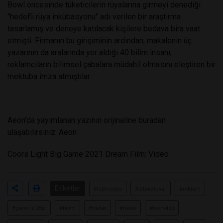
Bowl öncesinde tüketicilerin rüyalarına girmeyi denediği
"hedefli rüya inkübasyonu" adı verilen bir araştırma
tasarlamış ve deneye katılacak kişilere bedava bira vaat
etmişti. Firmanın bu girişiminin ardından, makalenin üç
yazarının da aralarında yer aldığı 40 bilim insanı,
reklamcıların bilimsel çabalara müdahil olmasını eleştiren bir
mektuba imza atmıştılar.
Aeon'da yayımlanan yazının orijinaline buradan
ulaşabilirsiniz:
Aeon
Coors Light Big Game 2021 Dream Film:
Video
Etiketler
#labmedya
#laboratuvar
#reklam
#genel kültür
#bilim
#haber
#news
#teknoloji