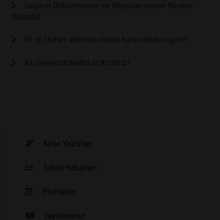
Saçların Dökülmesinin ve Beyazlamasının Nedeni
Bulundu!
En iyi fikirler aklımıza neden banyodayken gelir?
Az uyuyunca neden acıkırsınız?
Köşe Yazarları
Şirket Haberleri
Etkinlikler
Yayınlarımız