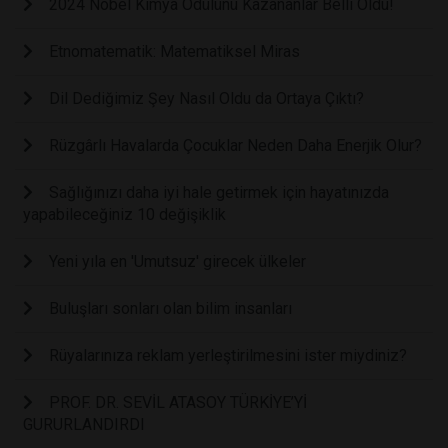
2024 Nobel Kimya Ödülünü Kazananlar Belli Oldu!
Etnomatematik: Matematiksel Miras
Dil Dediğimiz Şey Nasıl Oldu da Ortaya Çıktı?
Rüzgârlı Havalarda Çocuklar Neden Daha Enerjik Olur?
Sağlığınızı daha iyi hale getirmek için hayatınızda
yapabileceğiniz 10 değişiklik
Yeni yıla en 'Umutsuz' girecek ülkeler
Buluşları sonları olan bilim insanları
Rüyalarınıza reklam yerleştirilmesini ister miydiniz?
PROF. DR. SEVİL ATASOY TÜRKİYE’Yİ
GURURLANDIRDI