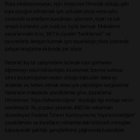
Rüya inkübasyonunun, tıpkı Inception filminde olduğu gibi
rüya içeriğini etkilemek için uykudan önce veya uyku
sırasında uyaranların sunulması işleminin, ticari ve kâr
amaçlı kullanımı çok ciddi bir hızla ilerliyor. Makalenin
yazarlarından ikisi, MIT'in rüyaları "hacklemek" ve
uyuyanlarla iletişim kurmak için tasarladığı cihaz üzerinde
çalışan araştırma ekibinde yer alıyor.
Yazarlar, bu tür çalışmaların aslında rüya görmenin
öğrenmeyi nasıl etkilediğini incelemek; travma sonrası
stres bozukluğunun neden olduğu kâbusları daha iyi
anlamak ve tedavi etmek amacıyla yapıldığını vurguladılar.
Yazarların makalede yazdıklarına göre, pazarlama
firmalarının "rüya mühendisliğine" duyduğu ilgi endişe verici
nitelikteydi. Bu yüzden yazarlar, ABD'de reklamları
düzenleyen Federal Ticaret Komisyonu'na "rüya korsanlığını"
yasaklaması ve kurallarını reklamlardaki bilinçaltı mesajları
kapsayacak şekilde genişletmesi çağrısında bulundular.