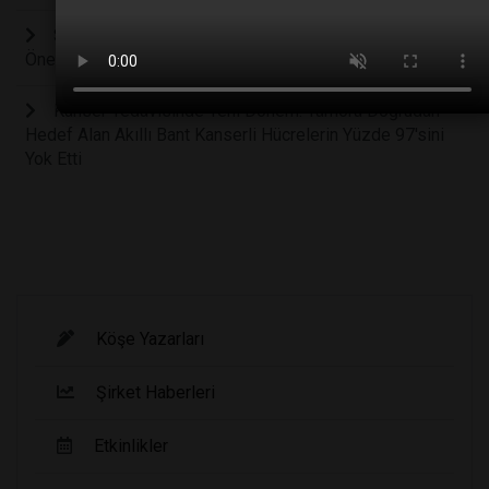
Suyu Hangi Sıcaklıkta İçmelisiniz? Uzmanlardan
Önemli Uyarı
Kanser Tedavisinde Yeni Dönem: Tümörü Doğrudan
Hedef Alan Akıllı Bant Kanserli Hücrelerin Yüzde 97'sini
Yok Etti
Köşe Yazarları
Şirket Haberleri
Etkinlikler