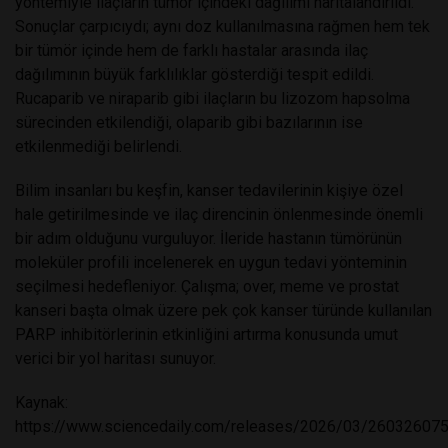
yöntemiyle ilaçların tümör içindeki dağılımı haritalandırıldı.
Sonuçlar çarpıcıydı; aynı doz kullanılmasına rağmen hem tek
bir tümör içinde hem de farklı hastalar arasında ilaç
dağılımının büyük farklılıklar gösterdiği tespit edildi.
Rucaparib ve niraparib gibi ilaçların bu lizozom hapsolma
sürecinden etkilendiği, olaparib gibi bazılarının ise
etkilenmediği belirlendi.
Bilim insanları bu keşfin, kanser tedavilerinin kişiye özel
hale getirilmesinde ve ilaç direncinin önlenmesinde önemli
bir adım olduğunu vurguluyor. İleride hastanın tümörünün
moleküler profili incelenerek en uygun tedavi yönteminin
seçilmesi hedefleniyor. Çalışma; over, meme ve prostat
kanseri başta olmak üzere pek çok kanser türünde kullanılan
PARP inhibitörlerinin etkinliğini artırma konusunda umut
verici bir yol haritası sunuyor.
Kaynak:
https://www.sciencedaily.com/releases/2026/03/26032607