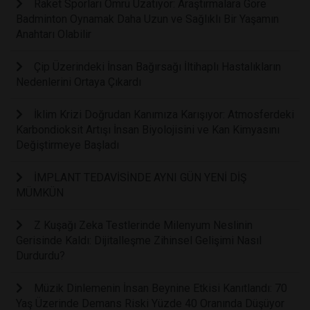
Raket Sporları Ömrü Uzatıyor: Araştırmalara Göre
Badminton Oynamak Daha Uzun ve Sağlıklı Bir Yaşamın
Anahtarı Olabilir
Çip Üzerindeki İnsan Bağırsağı İltihaplı Hastalıkların
Nedenlerini Ortaya Çıkardı
İklim Krizi Doğrudan Kanımıza Karışıyor: Atmosferdeki
Karbondioksit Artışı İnsan Biyolojisini ve Kan Kimyasını
Değiştirmeye Başladı
İMPLANT TEDAVİSİNDE AYNI GÜN YENİ DİŞ
MÜMKÜN
Z Kuşağı Zeka Testlerinde Milenyum Neslinin
Gerisinde Kaldı: Dijitalleşme Zihinsel Gelişimi Nasıl
Durdurdu?
Müzik Dinlemenin İnsan Beynine Etkisi Kanıtlandı: 70
Yaş Üzerinde Demans Riski Yüzde 40 Oranında Düşüyor