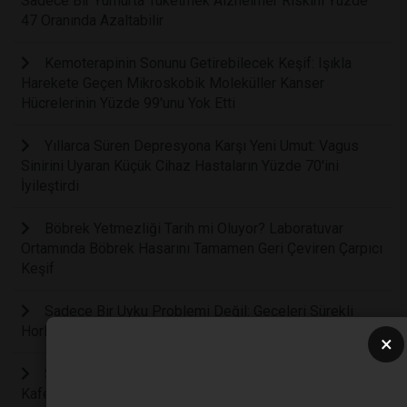
Sadece Bir Yumurta Tüketmek Alzheimer Riskini Yüzde
47 Oranında Azaltabilir
Kemoterapinin Sonunu Getirebilecek Keşif: Işıkla
Harekete Geçen Mikroskobik Moleküller Kanser
Hücrelerinin Yüzde 99'unu Yok Etti
Yıllarca Süren Depresyona Karşı Yeni Umut: Vagus
Sinirini Uyaran Küçük Cihaz Hastaların Yüzde 70'ini
İyileştirdi
Böbrek Yetmezliği Tarih mi Oluyor? Laboratuvar
Ortamında Böbrek Hasarını Tamamen Geri Çeviren Çarpıcı
Keşif
Sadece Bir Uyku Problemi Değil: Geceleri Sürekli
Horlamak Beyin Hasarına Yol Açabilir
×
Sabah Kahvesi Sadece Uyandırmıyor: Bilim İnsanları
Kafeinin Hücre Yaşlanmasını Nasıl Yavaşlattığını Keşfetti