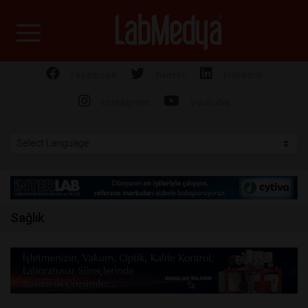
Labmedya - Laboratuv
facebook
twitter
linkedin
instagram
youtube
Sağlık