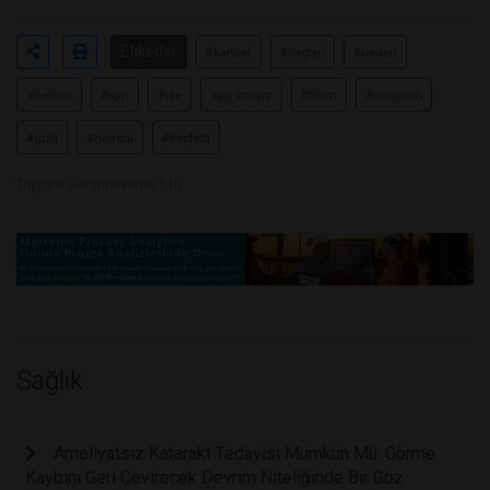
Etiketler
#kanser
#ilaçları
#neden
#herkes
#için
#işe
#yaramıyor
#bilim
#insanları
#gizli
#nedeni
#keşfetti
Toplam Görüntülenme 510
Sağlık
Ameliyatsız Katarakt Tedavisi Mümkün Mü: Görme
Kaybını Geri Çevirecek Devrim Niteliğinde Bir Göz