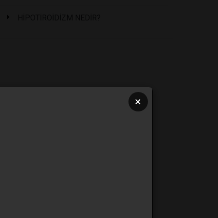
HİPOTİROİDİZM NEDİR?
×