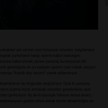
atraktan' adı verilen özel kimyasal sinyaller salgılamaya
 çalışarak yumurtanın hangi spermi kabul edeceğini
ü körüne kabul etmek yerine yumurta; bu kimyasal dili
endi genetiğiyle en iyi eşleşen spermi özel olarak seçiyor.
zmayı "kriptik dişi seçimi" olarak adlandırıyor.
dinamiklerini de doğrudan değiştiriyor. Öyle ki yumurta,
rin yüzme hızını artıracak sinyaller gönderirken, aynı
 gelebiliyor. Bu akıllı biyolojik filtrenin temel amacı,
kombinasyonu garanti altına alarak neslin devamlılığını en