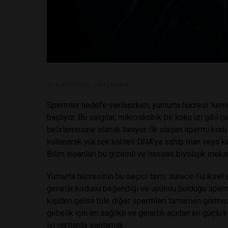
13 MAYIS 2026, ÇARŞAMBA
Spermler hedefe yaklaşırken, yumurta hücresi 'kemo
başlıyor. Bu salgılar, mikroskobik bir koku izi gibi
belirlemesine olanak tanıyor. İlk ulaşan spermi kör
kullanarak yüksek kaliteli DNA'ya sahip olan veya k
Bilim insanları bu gizemli ve hassas biyolojik mekani
Yumurta hücresinin bu seçici tavrı, sürecin fiziksel 
genetik kodunu beğendiği ve uyumlu bulduğu spermle
kişiden gelse bile diğer spermleri tamamen görmezden
gebelik için en sağlıklı ve genetik açıdan en güçlü 
iyi şartlarda sağlamak.