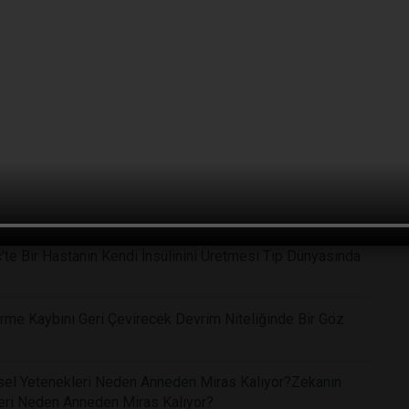
f: Doğal Mantar Bileşeni Psilosibin Klinik Tedavide
ce Tespit Edebilen Yeni Sensör Teknolojisi Tıp
'te Bir Hastanın Kendi İnsülinini Üretmesi Tıp Dünyasında
me Kaybını Geri Çevirecek Devrim Niteliğinde Bir Göz
işsel Yetenekleri Neden Anneden Miras Kalıyor?Zekanın
kleri Neden Anneden Miras Kalıyor?