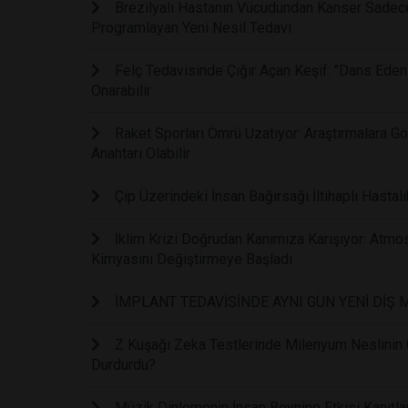
Brezilyalı Hastanın Vücudundan Kanser Sadece 
Programlayan Yeni Nesil Tedavi
Felç Tedavisinde Çığır Açan Keşif: "Dans Eden
Onarabilir
Raket Sporları Ömrü Uzatıyor: Araştırmalara 
Anahtarı Olabilir
Çip Üzerindeki İnsan Bağırsağı İltihaplı Hastalı
İklim Krizi Doğrudan Kanımıza Karışıyor: Atmos
Kimyasını Değiştirmeye Başladı
İMPLANT TEDAVİSİNDE AYNI GÜN YENİ DİŞ
Z Kuşağı Zeka Testlerinde Milenyum Neslinin Ge
Durdurdu?
Müzik Dinlemenin İnsan Beynine Etkisi Kanıtl