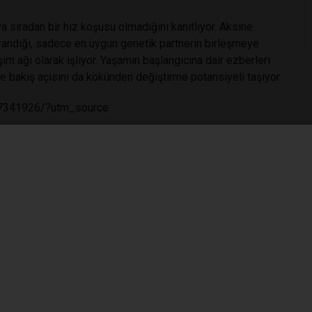
a sıradan bir hız koşusu olmadığını kanıtlıyor. Aksine
vrandığı, sadece en uygun genetik partnerin birleşmeye
şim ağı olarak işliyor. Yaşamın başlangıcına dair ezberleri
ine bakış açısını da kökünden değiştirme potansiyeli taşıyor.
MC7341926/?utm_source
lojisi
#döllenme mekanizması
#genetik uyum