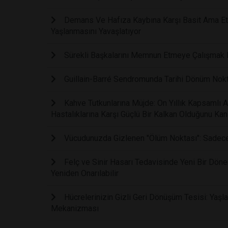
Demans Ve Hafıza Kaybına Karşı Basit Ama Etki
Yaşlanmasını Yavaşlatıyor
Sürekli Başkalarını Memnun Etmeye Çalışmak Fi
Guillain-Barré Sendromunda Tarihi Dönüm Noktas
Kahve Tutkunlarına Müjde: On Yıllık Kapsamlı 
Hastalıklarına Karşı Güçlü Bir Kalkan Olduğunu Kanı
Vücudunuzda Gizlenen "Ölüm Noktası": Sadece B
Felç ve Sinir Hasarı Tedavisinde Yeni Bir Dönem:
Yeniden Onarılabilir
Hücrelerinizin Gizli Geri Dönüşüm Tesisi: Yaşla
Mekanizması