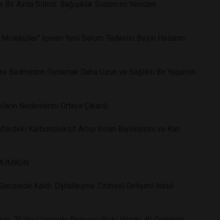
Bir Ayda Silindi: Bağışıklık Sistemini Yeniden
 Moleküller" İçeren Yeni Serum Tedavisi Beyin Hasarını
Göre Badminton Oynamak Daha Uzun ve Sağlıklı Bir Yaşamın
kların Nedenlerini Ortaya Çıkardı
ferdeki Karbondioksit Artışı İnsan Biyolojisini ve Kan
 MÜMKÜN
risinde Kaldı: Dijitalleşme Zihinsel Gelişimi Nasıl
andı: 70 Yaş Üzerinde Demans Riski Yüzde 40 Oranında