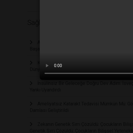
Sağlık
Ağır Depresyona Karşı Devrim Niteliğinde Keşi
Başarıya Ulaştı
Kireçlenmeyi Kalıcı Hasar Oluşmadan Yıllar Ön
Dünyasında Çığır Açıyor
İnsülinsiz Bir Geleceğe Doğru Dev Adım: İsveç
Yankı Uyandırdı
Ameliyatsız Katarakt Tedavisi Mümkün Mü: Gör
Damlası Geliştirildi
Zekanın Genetik Sırrı Çözüldü: Çocukların Bil
Genetik Sırrı Çözüldü: Çocukların Bilişsel Yetene