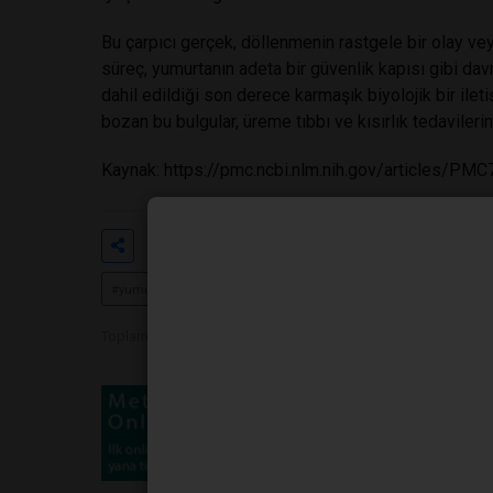
Bu çarpıcı gerçek, döllenmenin rastgele bir olay vey
süreç, yumurtanın adeta bir güvenlik kapısı gibi da
dahil edildiği son derece karmaşık biyolojik bir ileti
bozan bu bulgular, üreme tıbbı ve kısırlık tedaviler
Kaynak:
https://pmc.ncbi.nlm.nih.gov/articles/P
Etiketler
#kriptik dişi seçimi
#üreme biyo
#yumurta hücresi
#kemoatraktan sinyaller
#sperm seçimi
Toplam Görüntülenme 712