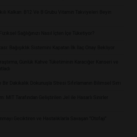
li Kalkan: B12 Ve B Grubu Vitamin Takviyeleri Beyin
ziksel Sağlığınızı Nasıl İçten İçe Tüketiyor?
ı: Bağışıklık Sistemini Kapatan İlk İlaç Onay Bekliyor
Araştırma, Günlük Kahve Tüketiminin Karaciğer Kanseri ve
tladı
ir Dakikalık Dokunuşla Stresi Sıfırlamanın Bilimsel Sırrı
 MIT Tarafından Geliştirilen Jel ile Hasarlı Sinirler
nmayı Geciktiren ve Hastalıklarla Savaşan "Otofaji"