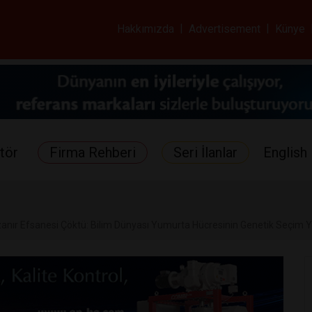
ar ve Sağlık Gazetes
Hakkımızda
|
Advertisement
|
Künye
tör
Firma Rehberi
Seri İlanlar
English 
anır Efsanesi Çöktü: Bilim Dünyası Yumurta Hücresinin Genetik Seçim Yap