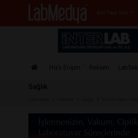
Labmedya - Laboratuv
Bizi Takip Edin
Hızlı Erişim
Reklam
LabSek
Sağlık
Labmedya
Haberler
Sağlık
En Hızlı Sperm Kaz