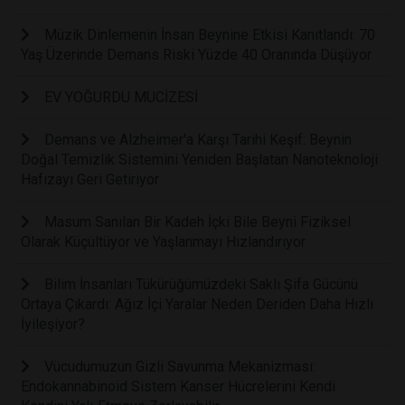
Müzik Dinlemenin İnsan Beynine Etkisi Kanıtlandı: 70
Yaş Üzerinde Demans Riski Yüzde 40 Oranında Düşüyor
EV YOĞURDU MUCİZESİ
Demans ve Alzheimer'a Karşı Tarihi Keşif: Beynin
Doğal Temizlik Sistemini Yeniden Başlatan Nanoteknoloji
Hafızayı Geri Getiriyor
Masum Sanılan Bir Kadeh İçki Bile Beyni Fiziksel
Olarak Küçültüyor ve Yaşlanmayı Hızlandırıyor
Bilim İnsanları Tükürüğümüzdeki Saklı Şifa Gücünü
Ortaya Çıkardı: Ağız İçi Yaralar Neden Deriden Daha Hızlı
İyileşiyor?
Vücudumuzun Gizli Savunma Mekanizması:
Endokannabinoid Sistem Kanser Hücrelerini Kendi