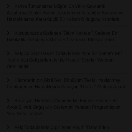
Kahve Tutkunlarına Müjde: On Yıllık Kapsamlı
Araştırma, Günlük Kahve Tüketiminin Karaciğer Kanseri ve
Hastalıklarına Karşı Güçlü Bir Kalkan Olduğunu Kanıtladı
Vücudunuzda Gizlenen "Ölüm Noktası": Sadece Bir
Dakikalık Dokunuşla Stresi Sıfırlamanın Bilimsel Sırrı
Felç ve Sinir Hasarı Tedavisinde Yeni Bir Dönem: MIT
Tarafından Geliştirilen Jel ile Hasarlı Sinirler Yeniden
Onarılabilir
Hücrelerinizin Gizli Geri Dönüşüm Tesisi: Yaşlanmayı
Geciktiren ve Hastalıklarla Savaşan "Otofaji" Mekanizması
Brezilyalı Hastanın Vücudundan Kanser Sadece Bir
Ayda Silindi: Bağışıklık Sistemini Yeniden Programlayan
Yeni Nesil Tedavi
Felç Tedavisinde Çığır Açan Keşif: "Dans Eden