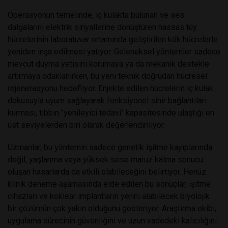
Operasyonun temelinde, iç kulakta bulunan ve ses
dalgalarını elektrik sinyallerine dönüştüren hassas tüy
hücrelerinin laboratuvar ortamında geliştirilen kök hücrelerle
yeniden inşa edilmesi yatıyor. Geleneksel yöntemler sadece
mevcut duyma yetisini korumaya ya da mekanik destekle
artırmaya odaklanırken, bu yeni teknik doğrudan hücresel
rejenerasyonu hedefliyor. Enjekte edilen hücrelerin iç kulak
dokusuyla uyum sağlayarak fonksiyonel sinir bağlantıları
kurması, tıbbın "yenileyici tedavi" kapasitesinde ulaştığı en
üst seviyelerden biri olarak değerlendiriliyor.
Uzmanlar, bu yöntemin sadece genetik işitme kayıplarında
değil, yaşlanma veya yüksek sese maruz kalma sonucu
oluşan hasarlarda da etkili olabileceğini belirtiyor. Henüz
klinik deneme aşamasında elde edilen bu sonuçlar, işitme
cihazları ve koklear implantların yerini alabilecek biyolojik
bir çözümün çok yakın olduğunu gösteriyor. Araştırma ekibi,
uygulama sürecinin güvenliğini ve uzun vadedeki kalıcılığını