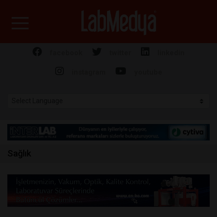
Labmedya - Laboratuv
facebook
twitter
linkedin
instagram
youtube
Sağlık