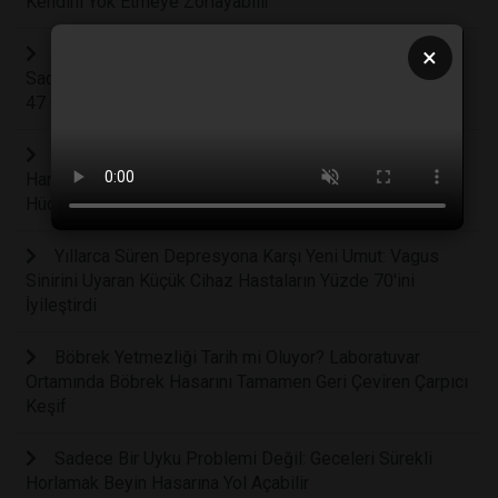
Kendini Yok Etmeye Zorlayabilir
×
Beyin Sağlığını Koruyan Gizli Kahraman: Haftada
Sadece Bir Yumurta Tüketmek Alzheimer Riskini Yüzde
47 Oranında Azaltabilir
Kemoterapinin Sonunu Getirebilecek Keşif: Işıkla
Harekete Geçen Mikroskobik Moleküller Kanser
Hücrelerinin Yüzde 99'unu Yok Etti
Yıllarca Süren Depresyona Karşı Yeni Umut: Vagus
Sinirini Uyaran Küçük Cihaz Hastaların Yüzde 70'ini
İyileştirdi
Böbrek Yetmezliği Tarih mi Oluyor? Laboratuvar
Ortamında Böbrek Hasarını Tamamen Geri Çeviren Çarpıcı
Keşif
Sadece Bir Uyku Problemi Değil: Geceleri Sürekli
Horlamak Beyin Hasarına Yol Açabilir