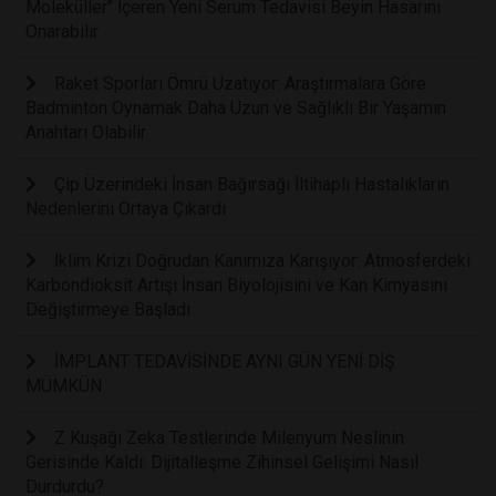
Moleküller" İçeren Yeni Serum Tedavisi Beyin Hasarını
Onarabilir
Raket Sporları Ömrü Uzatıyor: Araştırmalara Göre
Badminton Oynamak Daha Uzun ve Sağlıklı Bir Yaşamın
Anahtarı Olabilir
Çip Üzerindeki İnsan Bağırsağı İltihaplı Hastalıkların
Nedenlerini Ortaya Çıkardı
İklim Krizi Doğrudan Kanımıza Karışıyor: Atmosferdeki
Karbondioksit Artışı İnsan Biyolojisini ve Kan Kimyasını
Değiştirmeye Başladı
İMPLANT TEDAVİSİNDE AYNI GÜN YENİ DİŞ
MÜMKÜN
Z Kuşağı Zeka Testlerinde Milenyum Neslinin
Gerisinde Kaldı: Dijitalleşme Zihinsel Gelişimi Nasıl
Durdurdu?