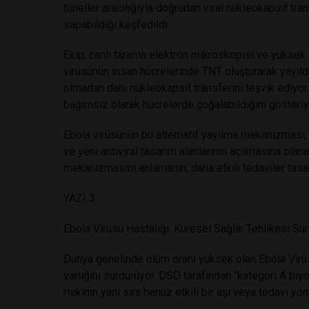
tüneller aracılığıyla doğrudan viral nükleokapsit 
sapabildiği keşfedildi.
Ekip, canlı tarama elektron mikroskopisi ve yüksek
virüsünün insan hücrelerinde TNT oluşturarak yayıldığı
olmadan dahi nükleokapsit transferini teşvik ediyo
bağımsız olarak hücrelerde çoğalabildiğini gösteriy
Ebola virüsünün bu alternatif yayılma mekanizması,
ve yeni antiviral tasarım alanlarının açılmasına olana
mekanizmasını anlamanın, daha etkili tedaviler tasarl
YAZI 3:
Ebola Virüsü Hastalığı: Küresel Sağlık Tehlikesi Sü
Dünya genelinde ölüm oranı yüksek olan Ebola Virüsü
varlığını sürdürüyor. DSÖ tarafından "kategori A biyo
riskinin yanı sıra henüz etkili bir aşı veya tedavi 