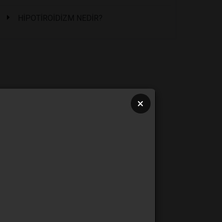
HİPOTİROİDİZM NEDİR?
×