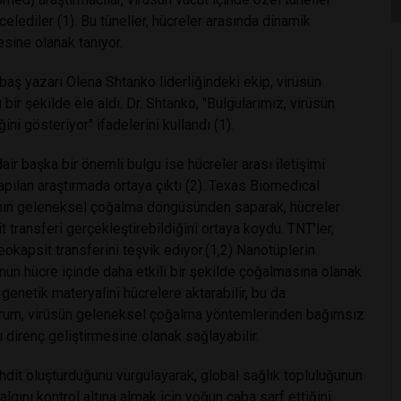
lediler (1). Bu tüneller, hücreler arasında dinamik
esine olanak tanıyor.
aş yazarı Olena Shtanko liderliğindeki ekip, virüsün
ir şekilde ele aldı. Dr. Shtanko, "Bulgularımız, virüsün
ni gösteriyor" ifadelerini kullandı (1).
ir başka bir önemli bulgu ise hücreler arası iletişimi
yapılan araştırmada ortaya çıktı (2). Texas Biomedical
a'nın geleneksel çoğalma döngüsünden saparak, hücreler
t transferi gerçekleştirebildiğini ortaya koydu. TNT'ler,
leokapsit transferini teşvik ediyor.(1,2) Nanotüplerin
ünün hücre içinde daha etkili bir şekilde çoğalmasına olanak
le genetik materyalini hücrelere aktarabilir, bu da
 durum, virüsün geleneksel çoğalma yöntemlerinden bağımsız
 direnç geliştirmesine olanak sağlayabilir.
ehdit oluşturduğunu vurgulayarak, global sağlık topluluğunun
salgını kontrol altına almak için yoğun çaba sarf ettiğini