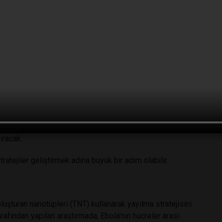
kopisi ve yüksek çözünürlüklü 3D-mikroskopi gibi son
elerde nanotüp oluşturarak yayıldığını gösterdi.
rekli değil, sadece virüsün bireysel proteinlerini kodlayan
edaviye direnç gösterdiği durumlarda bile yayılabildiği
onunun, virüs giriş inhibitörleri veya diğer tedavilere
yla nasıl taşındığı hala bir gizem. Dr. Shtanko ve ekibi, bu
ullanacak ve ayrıca benzer virüslerin (Sudan ve Marburg
ıracak.
atejiler geliştirmek adına büyük bir adım olabilir.
oluşturan nanotüpleri (TNT) kullanarak yayılma stratejisini
rafından yapılan araştırmada, Ebola'nın hücreler arası