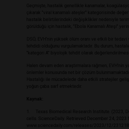
Geçmişte, hastalık genellikle kanamalar, koagülasyon 
çıkarak "viral kanamalı ateşler" kategorisinde değer
hastalık belirtilerindeki değişiklikler nedeniyle ter
görüldüğü için hastalık, "Ebola Kanamalı Ateşi" yerin
DSÖ, EVH'nin yüksek ölüm oranı ve etkili bir tedavi
tehdidi olduğunu vurgulamaktadır. Bu durum, hastalı
"kategori A" biyolojik tehdit olarak değerlendirilmes
Halen devam eden araştırmalara rağmen, EVH'nin ya
önlemler konusunda net bir çözüm bulunmamaktadır. 
Hastalığı ile mücadelede daha etkili stratejiler geliş
yoğun çaba sarf etmektedir.
Kaynak:
1. Texas Biomedical Research Institute. (2023, D
cells. ScienceDaily. Retrieved December 24, 2023 
www.sciencedaily.com/releases/2023/12/23121