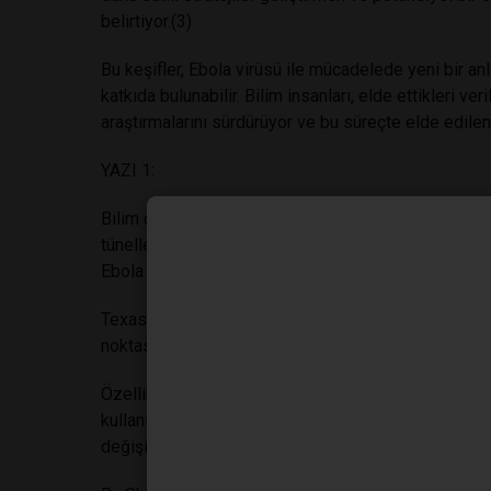
belirtiyor.(3)
Bu keşifler, Ebola virüsü ile mücadelede yeni bir a
katkıda bulunabilir. Bilim insanları, elde ettikleri 
araştırmalarını sürdürüyor ve bu süreçte elde edilen
YAZI 1:
Bilim dünyasında çığır açan bir keşif, Ebola virüs
tüneller oluşturduğunu ortaya koyuyor. Texas Biomed
Ebola virüsünün hücreler arası tüneller kullanarak ted
Texas Biomed'in Yardımcı Profesörü ve çalışmanın b
noktasını oluşturabildiğini, gizlendikten sonra yeni 
Özellikle, virüs, hücreler arasında dinamik bağlantıla
kullanıyor. Bu nanotüpler, hücreler arasında iletiş
değişimine olanak tanıyor.