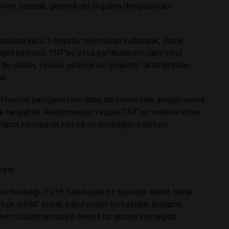
transferi yaparak, geleneksel çoğalma döngüsünden
 çözünürlüklü 3-boyutlu mikroskopi kullanarak, Ebola
nı belirledi. TNT'ler, virüs partiküllerinin canlı virüs
r. Bu durum, virüsün geleneksel çoğalma faktörlerinden
or.
 filovirüs patogenezinin daha derinlemesine anlaşılmasına
k tanıyabilir. Araştırmacılar, virüsün TNT'leri enfekte etme
ama konusunda kilit bir rol oynadığını belirtiyor.
rüyor
 Hastalığı (EVH), hala büyük bir biyolojik tehdit olarak
lojik tehdit" olarak kabul edilen bu hastalık, bulaşma
yöntemi bulunmamasıyla önemli bir endişe kaynağıdır.