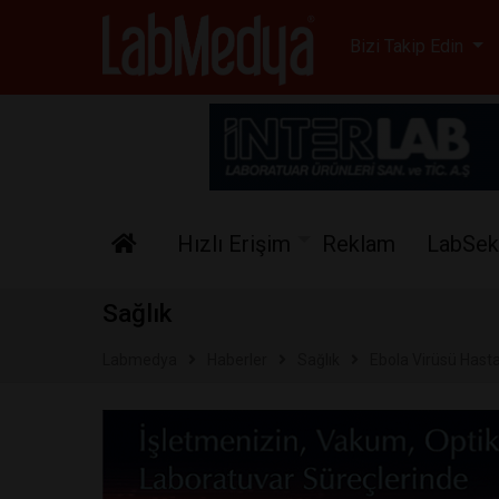
Labmedya - Laboratuv
Bizi Takip Edin
Hızlı Erişim
Reklam
LabSek
Sağlık
Labmedya
Haberler
Sağlık
Ebola Virüsü Hasta