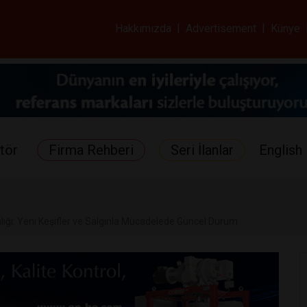
ar ve Sağlık Gazetes
Hakkımızda
|
Advertisement
|
Künye
tör
Firma Rehberi
Seri İlanlar
English 
lığı: Yeni Keşifler ve Salgınla Mücadelede Güncel Durum