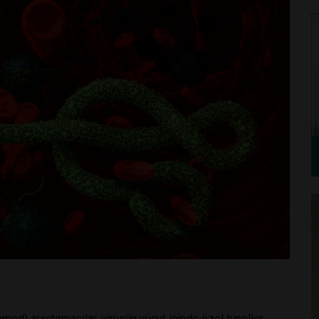
ed) araştırmacılar, virüsün vücut içinde özel tüneller