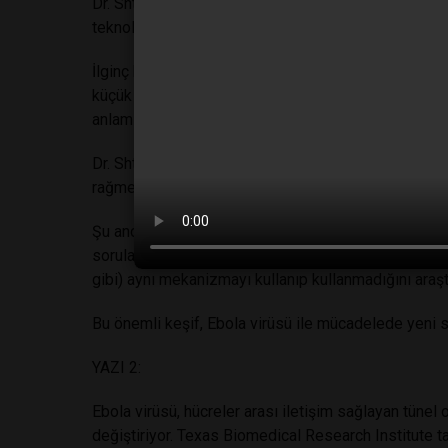
Dr. Shtanko ve ekibi, canlı tarama elektron mikros
teknoloji yöntemleri kullanarak Ebola virüsünün hücr
İlginç bir şekilde, nanotüp oluşumu için tam virüs ge
küçük bölümler yeterli oluyor. Bu, Ebola virüsünün t
anlamına geliyor.
Dr. Shtanko, "Önemli bir bulgu, Ebola virüsü enfeksiy
rağmen yayılabildiğini görmemiz" diyor.
Şu anda, Ebola virüs partiküllerinin tüneller aracılığı
sorulara cevap bulmak için gelişmiş teknolojileri k
gibi) aynı mekanizmayı kullanıp kullanmadığını araşt
Bu önemli keşif, Ebola virüsü ile mücadelede yeni str
YAZI 2:
Ebola virüsü, hücreler arası iletişim sağlayan tünel 
değiştiriyor. Texas Biomedical Research Institute ta