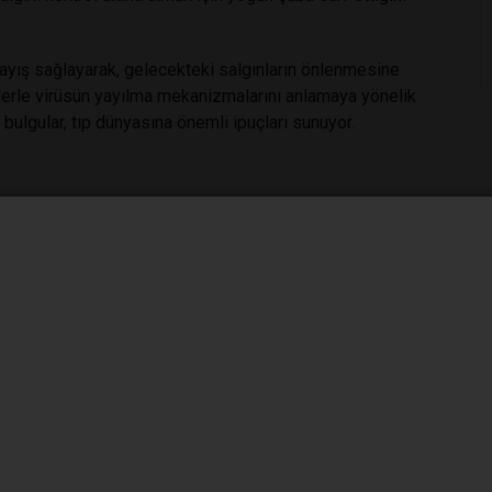
nlayış sağlayarak, gelecekteki salgınların önlenmesine
verilerle virüsün yayılma mekanizmalarını anlamaya yönelik
 bulgular, tıp dünyasına önemli ipuçları sunuyor.
ünün vücudumuz içinde gizlenmek ve hareket etmek için özel
ical Research Institute'ten (Texas Biomed) araştırmacılar,
avilere karşı direnç geliştirdiğini belirledi.
aş yazarı Olena Shtanko, "Bulgularımız, virüsün gizlenme
hücrelere geçip çoğalabildiğini gösteriyor" diyor.
r olan "tünel oluşturan nanotüpler" adı verilen yapıları
imi sağlayarak 200 mikrona kadar olan mesafelerde parçacık