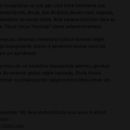
bozuklukları ve şok gibi ciddi klinik belirtilerle öne
lendiriliyordu. Ancak, Batı Afrika'da devam eden salgında,
imlendirme de revize edildi. Artık kanama belirtileri daha az
e "Ebola Virüsü Hastalığı" olarak adlandırılmaktadır.
 veya aşı olmaması nedeniyle ciddi bir küresel sağlık
ğın biyogüvenlik düzeyi 4 gerektiren endişe verici bir
ine yol açmaktadır.
yılma riski ve hastalıkla mücadelede alınması gereken
Bu nedenle, global sağlık topluluğu, Ebola Virüsü
tirmek ve potansiyel bir salgını kontrol altına almak için
ecember 18). New method Ebola virus uses to infect
from
8125923.htm