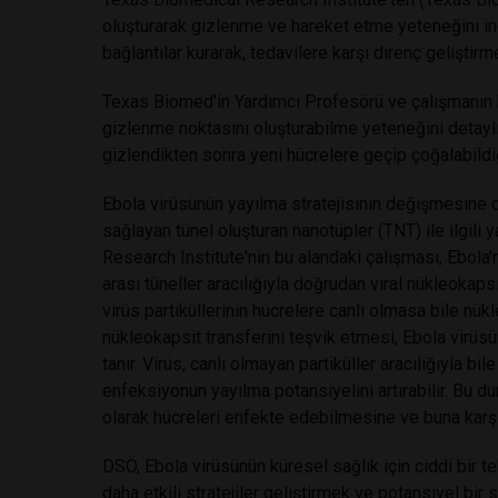
oluşturarak gizlenme ve hareket etme yeteneğini ince
bağlantılar kurarak, tedavilere karşı direnç geliştirm
Texas Biomed'in Yardımcı Profesörü ve çalışmanın b
gizlenme noktasını oluşturabilme yeteneğini detaylı b
gizlendikten sonra yeni hücrelere geçip çoğalabildiği
Ebola virüsünün yayılma stratejisinin değişmesine da
sağlayan tünel oluşturan nanotüpler (TNT) ile ilgili 
Research Institute'nin bu alandaki çalışması, Ebol
arası tüneller aracılığıyla doğrudan viral nükleokapsi
virüs partiküllerinin hücrelere canlı olmasa bile nük
nükleokapsit transferini teşvik etmesi, Ebola virüs
tanır. Virüs, canlı olmayan partiküller aracılığıyla bi
enfeksiyonun yayılma potansiyelini artırabilir. Bu
olarak hücreleri enfekte edebilmesine ve buna karşı
DSÖ, Ebola virüsünün küresel sağlık için ciddi bir t
daha etkili stratejiler geliştirmek ve potansiyel bir 