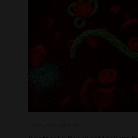
27 ARALIK 2023, ÇARŞAMBA
Texas Biomedical Research Institute'ten (Texas Biom