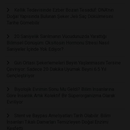
Kellik Tedavisinde Ezber Bozan Tesadüf: DNA'nın
Doğal Yapısında Bulunan Şeker Jeli Saç Dökülmesini
Tarihe Gömebilir
20 Saniyelik Sarılmanın Vücudunuzda Yarattığı
Bilimsel Dönüşüm: Oksitosin Hormonu Stresi Nasıl
Saniyeler İçinde Yok Ediyor?
Gün Ortası Şekerlemeleri Beyin Yaşlanmasını Tersine
Çeviriyor: Sadece 20 Dakika Uyumak Beyni 6.5 Yıl
Gençleştiriyor
Biyolojik Evrimin Sonu Mu Geldi? Bilim İnsanlarına
Göre İnsanlık Artık Kolektif Bir Süperorganizma Olarak
Evriliyor
Stent ve Baypas Ameliyatları Tarih Olabilir: Bilim
İnsanları Tıkalı Damarları Temizleyen Doğal Enzimi
Keşfetti