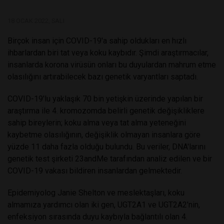
18 OCAK 2022, SALI
Birçok insan için COVID-19'a sahip oldukları en hızlı
ihbarlardan biri tat veya koku kaybıdır. Şimdi araştırmacılar,
insanlarda korona virüsün onları bu duyulardan mahrum etme
olasılığını artırabilecek bazı genetik varyantları saptadı.
COVID-19'lu yaklaşık 70 bin yetişkin üzerinde yapılan bir
araştırma ile 4. kromozomda belirli genetik değişikliklere
sahip bireylerin; koku alma veya tat alma yeteneğini
kaybetme olasılığının, değişiklik olmayan insanlara göre
yüzde 11 daha fazla olduğu bulundu. Bu veriler, DNA'larını
genetik test şirketi 23andMe tarafından analiz edilen ve bir
COVID-19 vakası bildiren insanlardan gelmektedir.
Epidemiyolog Janie Shelton ve meslektaşları, koku
almamıza yardımcı olan iki gen, UGT2A1 ve UGT2A2'nin,
enfeksiyon sırasında duyu kaybıyla bağlantılı olan 4.