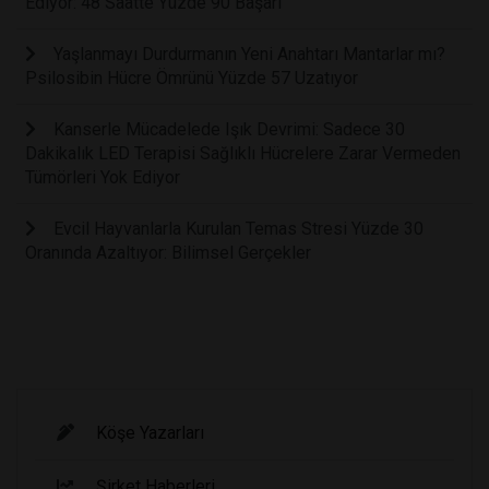
Ediyor: 48 Saatte Yüzde 90 Başarı
Yaşlanmayı Durdurmanın Yeni Anahtarı Mantarlar mı?
Psilosibin Hücre Ömrünü Yüzde 57 Uzatıyor
Kanserle Mücadelede Işık Devrimi: Sadece 30
Dakikalık LED Terapisi Sağlıklı Hücrelere Zarar Vermeden
Tümörleri Yok Ediyor
Evcil Hayvanlarla Kurulan Temas Stresi Yüzde 30
Oranında Azaltıyor: Bilimsel Gerçekler
Köşe Yazarları
Şirket Haberleri