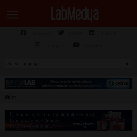
Labmedya - Laboratuv
facebook
twitter
linkedin
instagram
youtube
Bilim