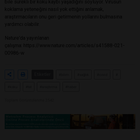
bile sürekli bir koku kaybı yaşadığını söylüyor. Virüsün
koklama yeteneğini nasıl yok ettiğini anlamak,
araştırmacıların onu geri getirmenin yollarını bulmasına
yardımcı olabilir.
Nature'da yayınlanan
çalışma:
https://www.nature.com/articles/s41588-021-
00986-w
Etiketler
#bilim
#sağlık
#covid
#
#koku
#tat
#araştırma
#haber
Toplam Görüntülenme 2542