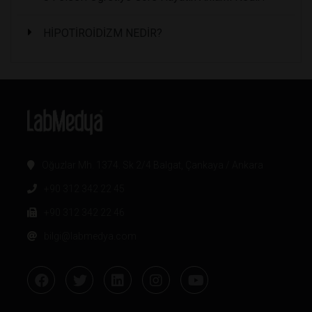
HİPOTİROİDİZM NEDİR?
Oğuzlar Mh. 1374. Sk 2/4 Balgat, Çankaya / Ankara
+90 312 342 22 45
+90 312 342 22 46
bilgi@labmedya.com