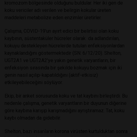
kromozom bölgesinde olduğunu buldular. Her iki gen de
koku vericiler adı verilen ve belirgin kokular üreten
maddeleri metabolize eden enzimler üretirler.
Çalışma, COVID-19'un ayırt edici bir belirtisi olan koku
kaybının, süstentaküler hücreler olarak da adlandırılan,
kokuyu destekleyen hücrelerde tutulan enfeksiyonlardan
kaynaklandığını göstermektedir (SN: 6/12/20). Shelton,
UGT2A1 ve UGT2A2'ye yakın genetik varyantların, bir
enfeksiyon sırasında bir şekilde kokuyu bozmak için iki
genin nasıl açılıp-kapatıldığını (aktif-etkisiz)
etkileyebileceğini söylüyor.
Ekip, bir anket sorusunda koku ve tat kaybını birleştirdi. Bu
nedenle çalışma, genetik varyantların bir duyunun diğerine
göre kaybına karışıp karışmadığını ayrıştıramaz. Tat, koku
kaybı olmadan da gidebilir.
Shelton, bazı insanların korona virüsten kurtulduktan sonra