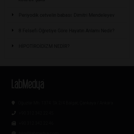
Periyodik cetvelin babası: Dimitri Mendeleyev
8 Felsefi Öğretiye Göre Hayatın Anlamı Nedir?
HİPOTİROİDİZM NEDİR?
Oğuzlar Mh. 1374. Sk 2/4 Balgat, Çankaya / Ankara
+90 312 342 22 45
+90 312 342 22 46
bilgi@labmedya.com