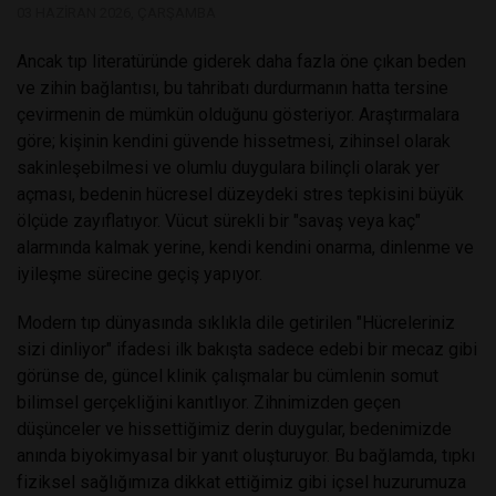
03 HAZIRAN 2026, ÇARŞAMBA
Ancak tıp literatüründe giderek daha fazla öne çıkan beden
ve zihin bağlantısı, bu tahribatı durdurmanın hatta tersine
çevirmenin de mümkün olduğunu gösteriyor. Araştırmalara
göre; kişinin kendini güvende hissetmesi, zihinsel olarak
sakinleşebilmesi ve olumlu duygulara bilinçli olarak yer
açması, bedenin hücresel düzeydeki stres tepkisini büyük
ölçüde zayıflatıyor. Vücut sürekli bir "savaş veya kaç"
alarmında kalmak yerine, kendi kendini onarma, dinlenme ve
iyileşme sürecine geçiş yapıyor.
Modern tıp dünyasında sıklıkla dile getirilen "Hücreleriniz
sizi dinliyor" ifadesi ilk bakışta sadece edebi bir mecaz gibi
görünse de, güncel klinik çalışmalar bu cümlenin somut
bilimsel gerçekliğini kanıtlıyor. Zihnimizden geçen
düşünceler ve hissettiğimiz derin duygular, bedenimizde
anında biyokimyasal bir yanıt oluşturuyor. Bu bağlamda, tıpkı
fiziksel sağlığımıza dikkat ettiğimiz gibi içsel huzurumuza