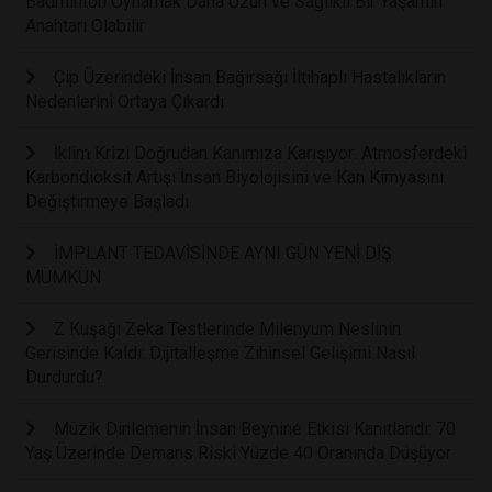
Badminton Oynamak Daha Uzun ve Sağlıklı Bir Yaşamın
Anahtarı Olabilir
Çip Üzerindeki İnsan Bağırsağı İltihaplı Hastalıkların
Nedenlerini Ortaya Çıkardı
İklim Krizi Doğrudan Kanımıza Karışıyor: Atmosferdeki
Karbondioksit Artışı İnsan Biyolojisini ve Kan Kimyasını
Değiştirmeye Başladı
İMPLANT TEDAVİSİNDE AYNI GÜN YENİ DİŞ
MÜMKÜN
Z Kuşağı Zeka Testlerinde Milenyum Neslinin
Gerisinde Kaldı: Dijitalleşme Zihinsel Gelişimi Nasıl
Durdurdu?
Müzik Dinlemenin İnsan Beynine Etkisi Kanıtlandı: 70
Yaş Üzerinde Demans Riski Yüzde 40 Oranında Düşüyor