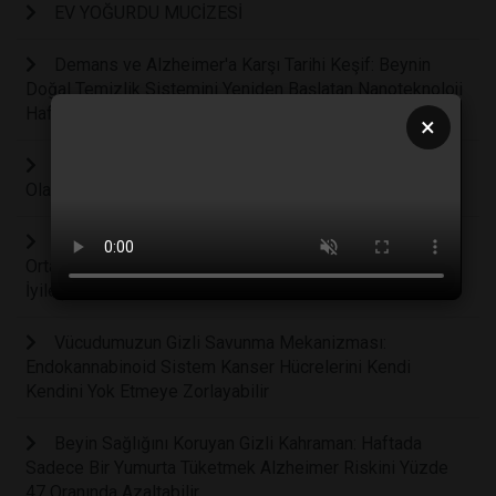
EV YOĞURDU MUCİZESİ
Demans ve Alzheimer'a Karşı Tarihi Keşif: Beynin
Doğal Temizlik Sistemini Yeniden Başlatan Nanoteknoloji
Hafızayı Geri Getiriyor
×
Masum Sanılan Bir Kadeh İçki Bile Beyni Fiziksel
Olarak Küçültüyor ve Yaşlanmayı Hızlandırıyor
Bilim İnsanları Tükürüğümüzdeki Saklı Şifa Gücünü
Ortaya Çıkardı: Ağız İçi Yaralar Neden Deriden Daha Hızlı
İyileşiyor?
Vücudumuzun Gizli Savunma Mekanizması:
Endokannabinoid Sistem Kanser Hücrelerini Kendi
Kendini Yok Etmeye Zorlayabilir
Beyin Sağlığını Koruyan Gizli Kahraman: Haftada
Sadece Bir Yumurta Tüketmek Alzheimer Riskini Yüzde
47 Oranında Azaltabilir