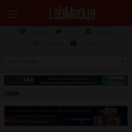
Labmedya - Laboratuv
facebook
twitter
linkedin
instagram
youtube
Sağlık