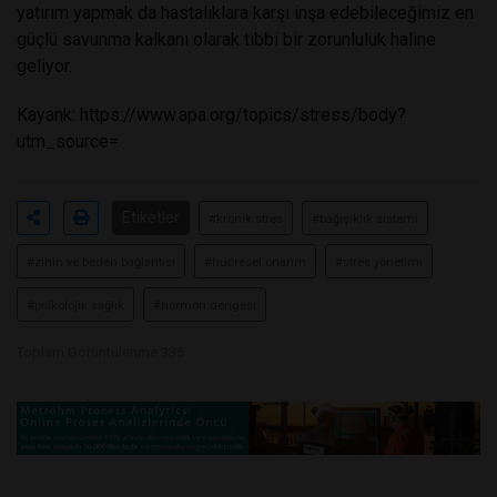
yatırım yapmak da hastalıklara karşı inşa edebileceğimiz en
güçlü savunma kalkanı olarak tıbbi bir zorunluluk haline
geliyor.
Kayank:
https://www.apa.org/topics/stress/body?
utm_source=
Etiketler
#kronik stres
#bağışıklık sistemi
#zihin ve beden bağlantısı
#hücresel onarım
#stres yönetimi
#psikolojik sağlık
#hormon dengesi
Toplam Görüntülenme 335