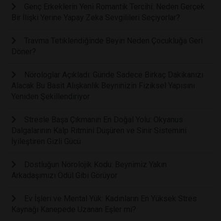
Genç Erkeklerin Yeni Romantik Tercihi: Neden Gerçek
Bir İlişki Yerine Yapay Zeka Sevgilileri Seçiyorlar?
Travma Tetiklendiğinde Beyin Neden Çocukluğa Geri
Döner?
Nörologlar Açıkladı: Günde Sadece Birkaç Dakikanızı
Alacak Bu Basit Alışkanlık Beyninizin Fiziksel Yapısını
Yeniden Şekillendiriyor
Stresle Başa Çıkmanın En Doğal Yolu: Okyanus
Dalgalarının Kalp Ritmini Düşüren ve Sinir Sistemini
İyileştiren Gizli Gücü
Dostluğun Nörolojik Kodu: Beynimiz Yakın
Arkadaşımızı Ödül Gibi Görüyor
Ev İşleri ve Mental Yük: Kadınların En Yüksek Stres
Kaynağı Kanepede Uzanan Eşler mi?