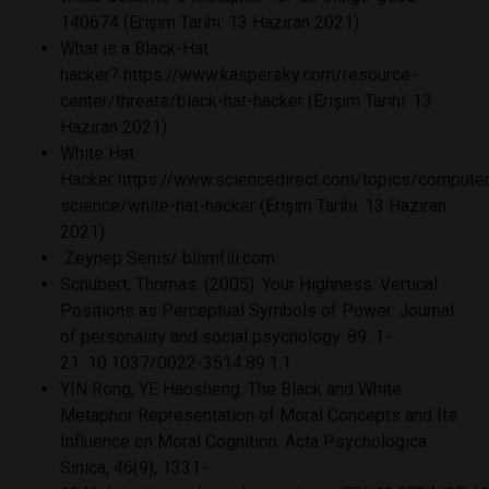
140674
(Erişim Tarihi: 13 Haziran 2021)
What is a Black-Hat
hacker?
https://www.kaspersky.com/resource-
center/threats/black-hat-hacker
(Erişim Tarihi: 13
Haziran 2021)
White Hat
Hacker
https://www.sciencedirect.com/topics/computer
science/white-hat-hacker
(Erişim Tarihi: 13 Haziran
2021)
Zeynep Senis/ bilimfili.com
Schubert, Thomas. (2005). Your Highness: Vertical
Positions as Perceptual Symbols of Power. Journal
of personality and social psychology. 89. 1-
21.
10.1037/0022-3514.89.1.1
.
YIN Rong; YE Haosheng. The Black and White
Metaphor Representation of Moral Concepts and Its
Influence on Moral Cognition. Acta Psychologica
Sinica, 46(9), 1331-