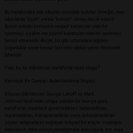
Bu metaforlara dair elbette istisnalar bulunur. Örneğin; mali
tablolarda “siyah” yerine “kırmızı” olmayı tercih ederiz.
Bunun sebebi kırmızının negatif kazançları olan bir
işletmeyi, siyahın ise pozitif kazançları olan bir işletmeyi
temsil etmesidir. Ancak, bu gibi istisnalara rağmen
çoğunlukla siyah-beyaz tasvirleri dikkat çekici derecede
tutarlıdır.
Peki, bu tür dilbilimsel metaforlar nasıl oluşur?
Karmaşık Bir Dünyayı Anlamlandırma İhtiyacı
Bilişsel dilbilimciler George Lakoff ve Mark
Johnson tarafından ortaya sürülen bir
teoriye göre
,
metaforlar, insanların göremedikleri, tadamadıkları,
duyamadıkları, koklayamadıkları veya dokunamadıkları
şeyleri anlamalarını sağlayan bilişsel bir araçtır. İnsanların
daha basit, daha somut paradigmalar aracılığıyla, zor veya