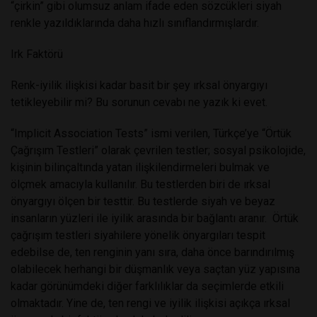
“çirkin” gibi olumsuz anlam ifade eden sözcükleri siyah
renkle yazıldıklarında daha hızlı sınıflandırmışlardır.
Irk Faktörü
Renk-iyilik ilişkisi kadar basit bir şey ırksal önyargıyı
tetikleyebilir mi? Bu sorunun cevabı ne yazık ki evet.
“Implicit Association Tests” ismi verilen, Türkçe’ye “Örtük
Çağrışım Testleri” olarak çevrilen testler; sosyal psikolojide,
kişinin bilinçaltında yatan ilişkilendirmeleri bulmak ve
ölçmek amacıyla kullanılır. Bu testlerden biri de ırksal
önyargıyı ölçen bir testtir. Bu testlerde siyah ve beyaz
insanların yüzleri ile iyilik arasında bir bağlantı aranır. Örtük
çağrışım testleri siyahilere yönelik önyargıları tespit
edebilse de, ten renginin yanı sıra, daha önce barındırılmış
olabilecek herhangi bir düşmanlık veya saçtan yüz yapısına
kadar görünümdeki diğer farklılıklar da seçimlerde etkili
olmaktadır. Yine de, ten rengi ve iyilik ilişkisi açıkça ırksal