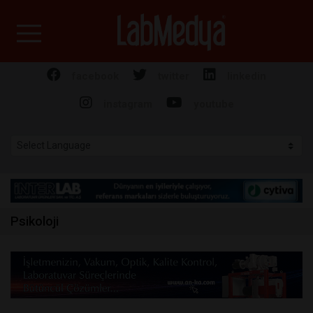
Labmedya - Laboratuv
facebook
twitter
linkedin
instagram
youtube
Psikoloji