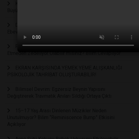
Kaygıların Görünmeyen Yüzü: Anksiyete Hakkındaki
Büyük Yanılgı Bilimsel Verilerle Çürütüldü
Doğum Sonrası Depresyon Sadece "Hüzün" Değil:
Ebeveynlerin Gizli Mücadelesi
Fazla Koruduğunuz Çocuğunuzun Geleceğini Fark
Etmeden Zedeliyor Olabilir misiniz? Bilim Cevaplıyor
EKRAN KARŞISINDA YEMEK YEME ALIŞKANLIĞI
PSİKOLOJİK TAHRİBAT OLUŞTURABİLİR!
Bilimsel Devrim: Egzersiz Beynin Yapısını
Değiştirerek Travmatik Anıları Sildiği Ortaya Çıktı
15–17 Yaş Arası Dinlenen Müzikler Neden
Unutulmuyor? Bilim “Reminiscence Bump” Etkisini
Açıklıyor
Anne Sütü Kokusu Bebek Uykusunu Etkileyebilir: