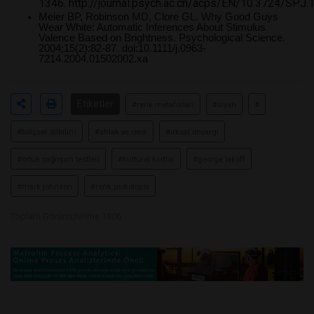
1346.
http://journal.psych.ac.cn/acps/EN/10.3724/SP.J
Meier BP, Robinson MD, Clore GL. Why Good Guys
Wear White: Automatic Inferences About Stimulus
Valence Based on Brightness. Psychological Science.
2004;15(2):82-87. doi:
10.1111/j.0963-
7214.2004.01502002.xa
Etiketler
#renk metaforları
#siyah
#
#bilişsel dilbilim
#ahlak ve renk
#ırksal önyargı
#örtük çağrışım testleri
#kültürel kodlar
#george lakoff
#mark johnson
#renk psikolojisi
Toplam Görüntülenme 1806