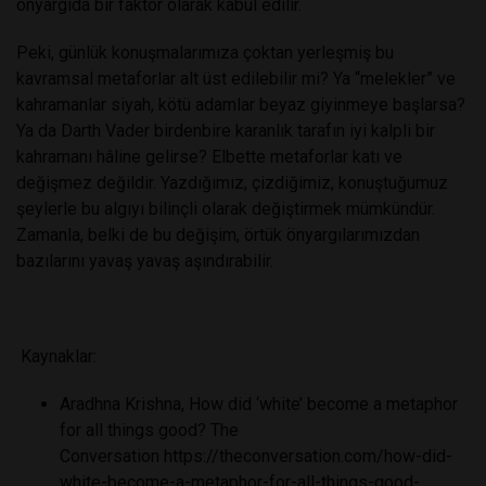
önyargıda bir faktör olarak kabul edilir.
Peki, günlük konuşmalarımıza çoktan yerleşmiş bu
kavramsal metaforlar alt üst edilebilir mi? Ya “melekler” ve
kahramanlar siyah, kötü adamlar beyaz giyinmeye başlarsa?
Ya da Darth Vader birdenbire karanlık tarafın iyi kalpli bir
kahramanı hâline gelirse? Elbette metaforlar katı ve
değişmez değildir. Yazdığımız, çizdiğimiz, konuştuğumuz
şeylerle bu algıyı bilinçli olarak değiştirmek mümkündür.
Zamanla, belki de bu değişim, örtük önyargılarımızdan
bazılarını yavaş yavaş aşındırabilir.
Kaynaklar:
Aradhna Krishna, How did ‘white’ become a metaphor
for all things good? The
Conversation
https://theconversation.com/how-did-
white-become-a-metaphor-for-all-things-good-