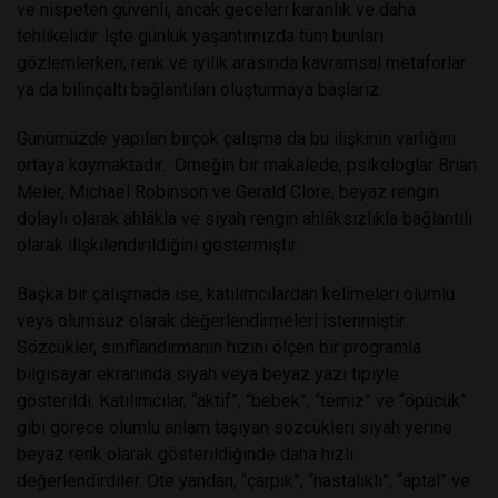
ve nispeten güvenli, ancak geceleri karanlık ve daha
tehlikelidir. İşte günlük yaşantımızda tüm bunları
gözlemlerken, renk ve iyilik arasında kavramsal metaforlar
ya da bilinçaltı bağlantıları oluşturmaya başlarız.
Günümüzde yapılan birçok çalışma da bu ilişkinin varlığını
ortaya koymaktadır. Örneğin bir makalede, psikologlar Brian
Meier, Michael Robinson ve Gerald Clore, beyaz rengin
dolaylı olarak ahlâkla ve siyah rengin ahlâksızlıkla bağlantılı
olarak ilişkilendirildiğini göstermiştir.
Başka bir çalışmada ise, katılımcılardan kelimeleri olumlu
veya olumsuz olarak değerlendirmeleri istenmiştir.
Sözcükler, sınıflandırmanın hızını ölçen bir programla
bilgisayar ekranında siyah veya beyaz yazı tipiyle
gösterildi. Katılımcılar, “aktif”, “bebek”, “temiz” ve “öpücük”
gibi görece olumlu anlam taşıyan sözcükleri siyah yerine
beyaz renk olarak gösterildiğinde daha hızlı
değerlendirdiler. Öte yandan, “çarpık”, “hastalıklı”, “aptal” ve