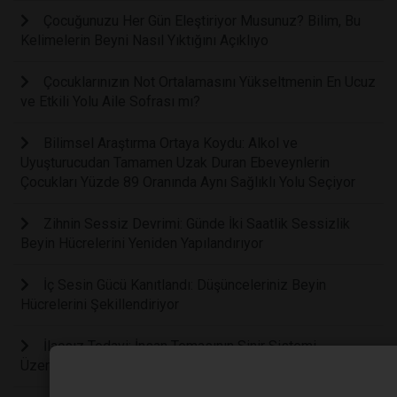
Çocuğunuzu Her Gün Eleştiriyor Musunuz? Bilim, Bu
Kelimelerin Beyni Nasıl Yıktığını Açıklıyo
Çocuklarınızın Not Ortalamasını Yükseltmenin En Ucuz
ve Etkili Yolu Aile Sofrası mı?
Bilimsel Araştırma Ortaya Koydu: Alkol ve
Uyuşturucudan Tamamen Uzak Duran Ebeveynlerin
Çocukları Yüzde 89 Oranında Aynı Sağlıklı Yolu Seçiyor
Zihnin Sessiz Devrimi: Günde İki Saatlik Sessizlik
Beyin Hücrelerini Yeniden Yapılandırıyor
İç Sesin Gücü Kanıtlandı: Düşünceleriniz Beyin
Hücrelerini Şekillendiriyor
İlaçsız Tedavi: İnsan Temasının Sinir Sistemi
Üzerindeki Biyolojik Sıfırlama Gücü