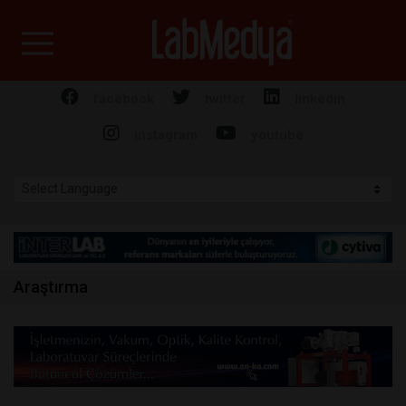
Labmedya - Laboratuv
facebook
twitter
linkedin
instagram
youtube
Araştırma