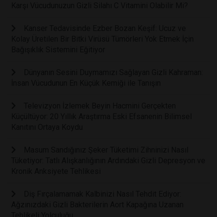
Karşı Vücudunuzun Gizli Silahı C Vitamini Olabilir Mi?
Kanser Tedavisinde Ezber Bozan Keşif: Ucuz ve
Kolay Üretilen Bir Bitki Virüsü Tümörleri Yok Etmek İçin
Bağışıklık Sistemini Eğitiyor
Dünyanın Sesini Duymamızı Sağlayan Gizli Kahraman:
İnsan Vücudunun En Küçük Kemiği ile Tanışın
Televizyon İzlemek Beyin Hacmini Gerçekten
Küçültüyor: 20 Yıllık Araştırma Eski Efsanenin Bilimsel
Kanıtını Ortaya Koydu
Masum Sandığınız Şeker Tüketimi Zihninizi Nasıl
Tüketiyor: Tatlı Alışkanlığının Ardındaki Gizli Depresyon ve
Kronik Anksiyete Tehlikesi
Diş Fırçalamamak Kalbinizi Nasıl Tehdit Ediyor:
Ağzınızdaki Gizli Bakterilerin Aort Kapağına Uzanan
Tehlikeli Yolculuğu