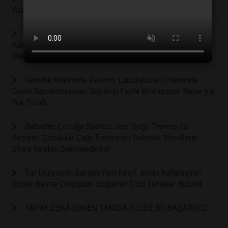
Yüzde 57 Uzatıyor
Arka Bahçenizdeki İstenmeyen Otun Şaşırtıcı Sırrı:
Karahindiba Kökü Kanser Tedavisinde Yeni Bir İpucu
Olabilir mi?
Genetik Biliminde Devrim: Laboratuvar Ortamında
Down Sendromundan Sorumlu Fazla Kromozom Başarıyla
Yok Edildi
Babadan Çocuğa Sadece Gen Değil Travma da
Geçiyor: Çocukluk Çağı Travmaları Gelecek Nesillerin
Stres Yanıtını Şekillendiriyor
Tıp Dünyasını Sarsan Yeni Keşif: İnsan Kafatasının
İçinde Beyne Doğrudan Bağlanan Gizli Tüneller Bulund
YAPAY ZEKÂ ERKEN TANIDA YÜZDE 80 BAŞARISIZ