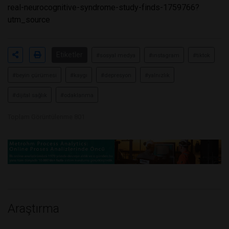
real-neurocognitive-syndrome-study-finds-1759766?
utm_source
Etiketler
#sosyal medya
#ınstagram
#tiktok
#beyin çürümesi
#kaygı
#depresyon
#yalnızlık
#dijital sağlık
#odaklanma
Toplam Görüntülenme 801
Araştırma