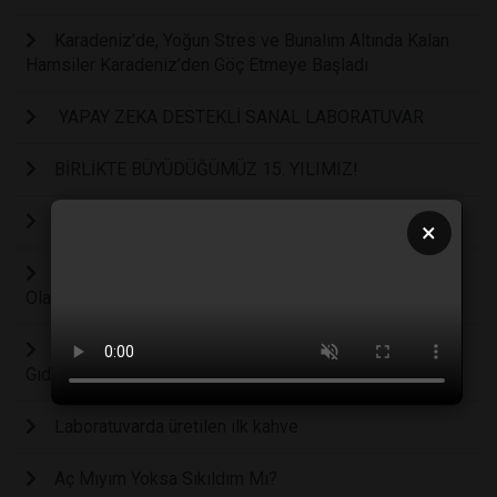
Karadeniz’de, Yoğun Stres ve Bunalım Altında Kalan
Hamsiler Karadeniz’den Göç Etmeye Başladı
YAPAY ZEKA DESTEKLİ SANAL LABORATUVAR
BİRLİKTE BÜYÜDÜĞÜMÜZ 15. YILIMIZ!
Cleanzone 2024: Temiz odalarla geleceğe doğru
×
Yapay Zeka Arkadaşa Mesaj Yazmada Yardımcı
Olabilir, Ama Yapmayın
Düşündüğünüz Kadar Sağlıklı Olmayan 7 " Sahtekâr
Gıda"
Laboratuvarda üretilen ilk kahve
Aç Mıyım Yoksa Sıkıldım Mı?