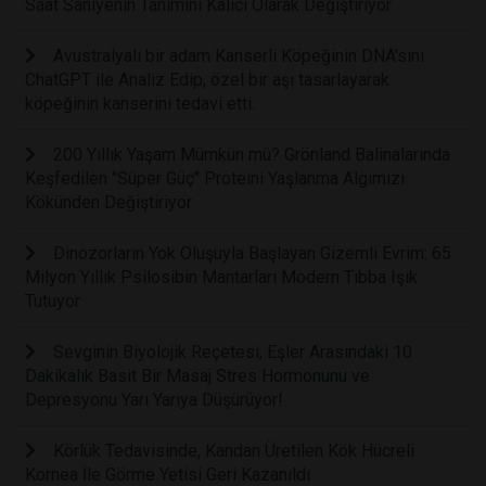
Saat Saniyenin Tanımını Kalıcı Olarak Değiştiriyor
Avustralyalı bir adam Kanserli Köpeğinin DNA'sını
ChatGPT ile Analiz Edip, özel bir aşı tasarlayarak
köpeğinin kanserini tedavi etti.
200 Yıllık Yaşam Mümkün mü? Grönland Balinalarında
Keşfedilen "Süper Güç" Proteini Yaşlanma Algımızı
Kökünden Değiştiriyor
Dinozorların Yok Oluşuyla Başlayan Gizemli Evrim: 65
Milyon Yıllık Psilosibin Mantarları Modern Tıbba Işık
Tutuyor
Sevginin Biyolojik Reçetesi; Eşler Arasındaki 10
Dakikalık Basit Bir Masaj Stres Hormonunu ve
Depresyonu Yarı Yarıya Düşürüyor!
Körlük Tedavisinde, Kandan Üretilen Kök Hücreli
Kornea İle Görme Yetisi Geri Kazanıldı