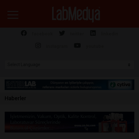
Labmedya - Laboratuv
facebook
twitter
linkedin
instagram
youtube
Haberler