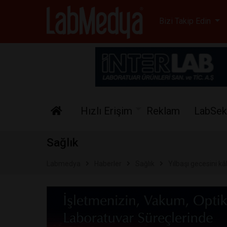
Labmedya - Laboratuv
Bizi Takip Edin
Hızlı Erişim
Reklam
LabSek
Sağlık
Labmedya
Haberler
Sağlık
Yılbaşı gecesini k