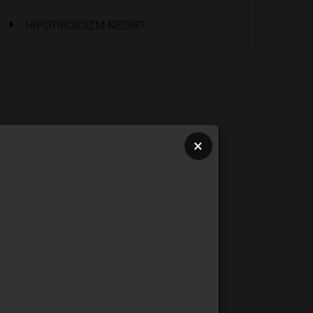
HİPOTİROİDİZM NEDİR?
×