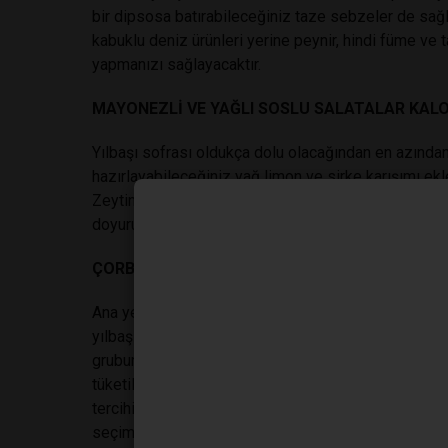
bir dipsosa batırabileceğiniz taze sebzeler de sağlı
kabuklu deniz ürünleri yerine peynir, hindi füme ve 
yapmanızı sağlayacaktır.
MAYONEZLİ VE YAĞLI SOSLU SALATALAR KALOR
Yılbaşı sofrası oldukça dolu olacağından en azından 
hazırlayabileceğiniz yağ limon ve sirke karışımı ekl
Zeytinyağlılardan oluşan birkaç çeşit de tüm gönülle
doyurucu hem de hafif bir sofranın en temel unsuru
ÇORBA, PİLAV VE MAKARNA TÜKETİMİ KARBON
Ana yemeklerde çok fazla tercih edilen çorba, pila
yılbaşı akşamında bir arada tüketilmemesi gerekir. 
grubuna dâhildir. Yani ekmek tüketilmese dahi çorba
tüketilecekse, yalnızca birini küçük miktarlarda terci
tercihi hindi eti, hem kolesterolünün düşük hem de 
seçimdir. Hindiye alternatif olarak yine oldukça sağlık