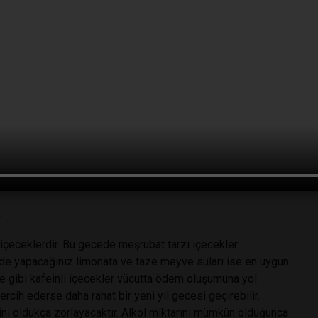
KLARA DAVETİYE ÇIKARIR
ılar oluşturur. Fakat yeni yıl gecesinde şerbetli ve ağır
ulabilecek hafif tatlılar tercih edilmelidir. Cevizli kabak,
ve kazandibi gibi sütlü tatlı seçenekleri değerlendirilebilir.
ezlerdir. Çerez tüketiminde aşırıya kaçmamak için küçük bir
nıza yardımcı olacaktır. Çerez ölçüsünü ise 5 badem, 5
emek kaşığı beyaz leblebi ile belirleyebilirsiniz.
R
e içeceklerdir. Bu gecede meşrubat tarzı içecekler
Evde yapacağınız limonata ve taze meyve suları ise en uygun
hve gibi kafeinli içecekler vücutta ödem oluşumuna yol
ercih ederse daha rahat bir yeni yıl gecesi geçirebilir.
ini oldukça zorlayacaktır. Alkol miktarını mümkün olduğunca