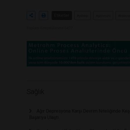
Etiketler
#yılbaşı
#gecesini
#kâbus
Toplam Görüntülenme 6477
Sağlık
Ağır Depresyona Karşı Devrim Niteliğinde Keşi
Başarıya Ulaştı