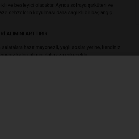
klı ve besleyici olacaktır. Ayrıca sofraya şarküteri ve
taze sebzelerin koyulması daha sağlıklı bir başlangıç
İ ALIMINI ARTTIRIR
salatalara hazır mayonezli, yağlı soslar yerine, kendiniz
emeniz kalori alımını daha aza çekecektir.
ri fethedecektir. Çünkü zeytinyağlılar, hem sağlıklı hem
dur.
HİDRAT YÜKLEMESİNİ TETİKLER
v, makarna ve ekmek gibi karbonhidrat grubunun özellikle
Unutulmamalıdır ki bu karbonhidratların hepsi ekmek
, pilav ve makarna fazlaca ekmek yerine geçecektir. İlla
h etmek yeterli olacaktır. Yılbaşı sofralarının klasikleşen
sindiriminin kolay olması sebebiyle oldukça yerinde bir
lı olan tavuk veya balık eti de tercih edilebilir.