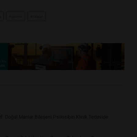
a
#çeviren
#hatalar
f: Doğal Mantar Bileşeni Psilosibin Klinik Tedavide