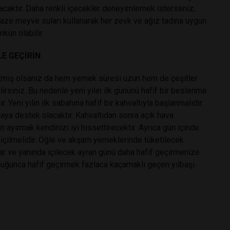
yacaktır. Daha renkli içecekler deneyimlemek isterseniz;
aze meyve suları kullanarak her zevk ve ağız tadına uygun
kün olabilir.
LE GEÇİRİN
etmiş olsanız da hem yemek süresi uzun hem de çeşitler
irsiniz. Bu nedenle yeni yılın ilk gününü hafif bir beslenme
. Yeni yılın ilk sabahına hafif bir kahvaltıyla başlanmalıdır.
amaya destek olacaktır. Kahvaltıdan sonra açık hava
ayırmak kendinizi iyi hissettirecektir. Ayrıca gün içinde
ı içilmelidir. Öğle ve akşam yemeklerinde tüketilecek
ar ve yanında içilecek ayran günü daha hafif geçirmenize
lduğunca hafif geçirmek fazlaca kaçamaklı geçen yılbaşı