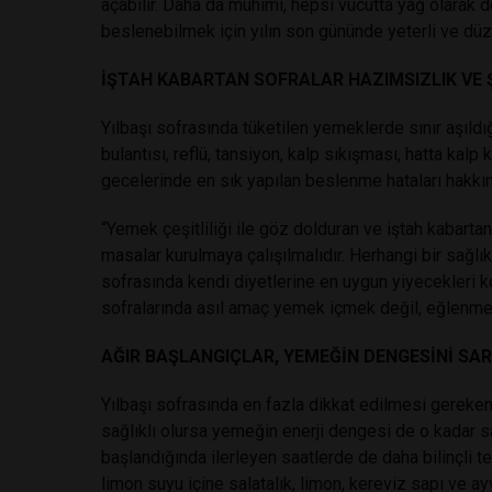
açabilir. Daha da mühimi, hepsi vücutta yağ olarak d
beslenebilmek için yılın son gününde yeterli ve dü
İŞTAH KABARTAN SOFRALAR HAZIMSIZLIK VE 
Yılbaşı sofrasında tüketilen yemeklerde sınır aşıldığ
bulantısı, reflü, tansiyon, kalp sıkışması, hatta kalp 
gecelerinde en sık yapılan beslenme hataları hakkın
“Yemek çeşitliliği ile göz dolduran ve iştah kabart
masalar kurulmaya çalışılmalıdır. Herhangi bir sağlı
sofrasında kendi diyetlerine en uygun yiyecekleri ko
sofralarında asıl amaç yemek içmek değil, eğlenmek
AĞIR BAŞLANGIÇLAR, YEMEĞİN DENGESİNİ SAR
Yılbaşı sofrasında en fazla dikkat edilmesi gereken 
sağlıklı olursa yemeğin enerji dengesi de o kadar sa
başlandığında ilerleyen saatlerde de daha bilinçli ter
limon suyu içine salatalık, limon, kereviz sapı ve ay