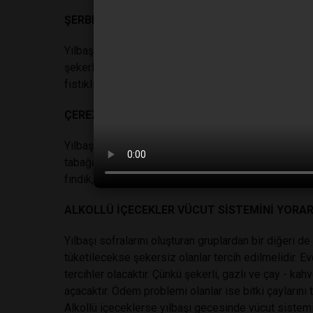
ŞERBETLİ VE ŞEKERLİ AĞIR TATLILAR HASTALI
Yılbaşı sofralarının en merakla beklenen grubunu tatl
şekerli tatlılar yerine göz doldurucu süslemelerle sun
fıstıklı ayva veya armut tatlılarının yanı sıra sütlaç 
ÇEREZ TÜKETİMİNİ ABARTMAYIN
Yılbaşında en fazla tüketilen gruplardan biri de çer
tabağa yeterli ölçüde çerez almak kontrolü sağlama
fındık, 5 Antep fıstığı, 2 ceviz, 10 kuru üzüm ve 1 y
ALKOLLÜ İÇECEKLER VÜCUT SİSTEMİNİ YORA
Yılbaşı sofralarını oluşturan gruplardan bir diğeri d
tüketilecekse şekersiz olanlar tercih edilmelidir. 
tercihler olacaktır. Çünkü şekerli, gazlı ve çay - ka
açacaktır. Ödem problemi olanlar ise bitki çaylarını t
Alkollü içeceklerse yılbaşı gecesinde vücut sistem