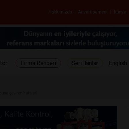
ar ve Sağlık Gazetes
Hakkımızda
|
Advertisement
|
Künye
tör
Firma Rehberi
Seri İlanlar
English 
âbusa çeviren hatalar!