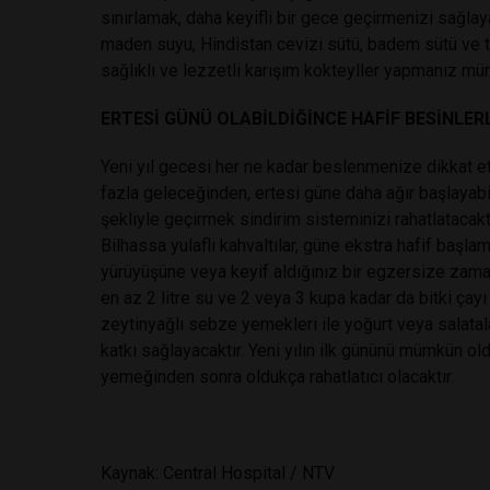
sınırlamak, daha keyifli bir gece geçirmenizi sağla
maden suyu, Hindistan cevizi sütü, badem sütü ve t
sağlıklı ve lezzetli karışım kokteyller yapmanız müm
ERTESİ GÜNÜ OLABİLDİĞİNCE HAFİF BESİNLER
Yeni yıl gecesi her ne kadar beslenmenize dikkat 
fazla geleceğinden, ertesi güne daha ağır başlayabil
şekliyle geçirmek sindirim sisteminizi rahatlatacaktır
Bilhassa yulaflı kahvaltılar, güne ekstra hafif başl
yürüyüşüne veya keyif aldığınız bir egzersize zaman 
en az 2 litre su ve 2 veya 3 kupa kadar da bitki çay
zeytinyağlı sebze yemekleri ile yoğurt veya salatal
katkı sağlayacaktır. Yeni yılın ilk gününü mümkün o
yemeğinden sonra oldukça rahatlatıcı olacaktır.
Kaynak: Central Hospital / NTV