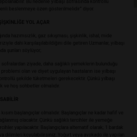
epolanabilir. Bu nedenle yılbaşı sofrasında kontrollü
zenli beslenmeye özen gösterilmelidir” diyor.
ŞİŞKİNLİĞE YOL AÇAR
ında hazımsızlık, gaz sıkışması, şişkinlik, ishal, mide
kriziyle dahi karşılaşılabildiğini dile getiren Uzmanlar, yılbaşı
da şunları söylüyor;
an sofralardan ziyade, daha sağlıklı yemeklerin bulunduğu
k problemi olan ve diyet uygulayan hastaların ise yılbaşı
ntrollü şekilde tüketmeleri gerekecektir. Çünkü yılbaşı
 ve hoş sohbetler olmalıdır.
SABİLİR
kısım başlangıçlar olmalıdır. Başlangıçlar ne kadar hafif ve
ğlanmış olacaktır. Çünkü sağlıklı tercihler ile yemeğe
cihler yapılacaktır. Başlangıçlara alternatif olarak; 1 bardak
va dilimleri koyulabilirsiniz. Yoğurt veya avokado ile yapılan