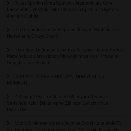
Raket Sporları Ömrü Uzatıyor: Araştırmalara Göre
Badminton Oynamak Daha Uzun ve Sağlıklı Bir Yaşamın
Anahtarı Olabilir
Çip Üzerindeki İnsan Bağırsağı İltihaplı Hastalıkların
Nedenlerini Ortaya Çıkardı
İklim Krizi Doğrudan Kanımıza Karışıyor: Atmosferdeki
Karbondioksit Artışı İnsan Biyolojisini ve Kan Kimyasını
Değiştirmeye Başladı
İMPLANT TEDAVİSİNDE AYNI GÜN YENİ DİŞ
MÜMKÜN
Z Kuşağı Zeka Testlerinde Milenyum Neslinin
Gerisinde Kaldı: Dijitalleşme Zihinsel Gelişimi Nasıl
Durdurdu?
Müzik Dinlemenin İnsan Beynine Etkisi Kanıtlandı: 70
Yaş Üzerinde Demans Riski Yüzde 40 Oranında Düşüyor