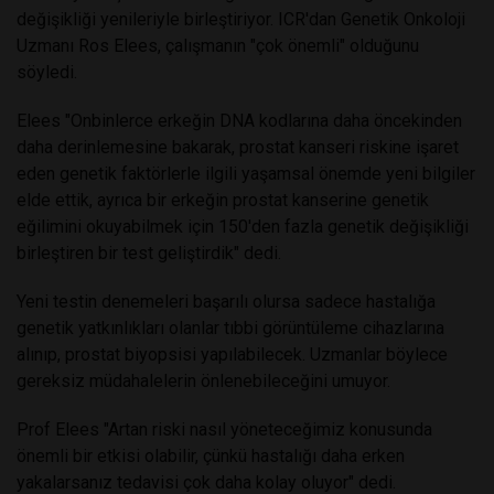
değişikliği yenileriyle birleştiriyor. ICR'dan Genetik Onkoloji
Uzmanı Ros Elees, çalışmanın "çok önemli" olduğunu
söyledi.
Elees "Onbinlerce erkeğin DNA kodlarına daha öncekinden
daha derinlemesine bakarak, prostat kanseri riskine işaret
eden genetik faktörlerle ilgili yaşamsal önemde yeni bilgiler
elde ettik, ayrıca bir erkeğin prostat kanserine genetik
eğilimini okuyabilmek için 150'den fazla genetik değişikliği
birleştiren bir test geliştirdik" dedi.
Yeni testin denemeleri başarılı olursa sadece hastalığa
genetik yatkınlıkları olanlar tıbbi görüntüleme cihazlarına
alınıp, prostat biyopsisi yapılabilecek. Uzmanlar böylece
gereksiz müdahalelerin önlenebileceğini umuyor.
Prof Elees "Artan riski nasıl yöneteceğimiz konusunda
önemli bir etkisi olabilir, çünkü hastalığı daha erken
yakalarsanız tedavisi çok daha kolay oluyor" dedi.