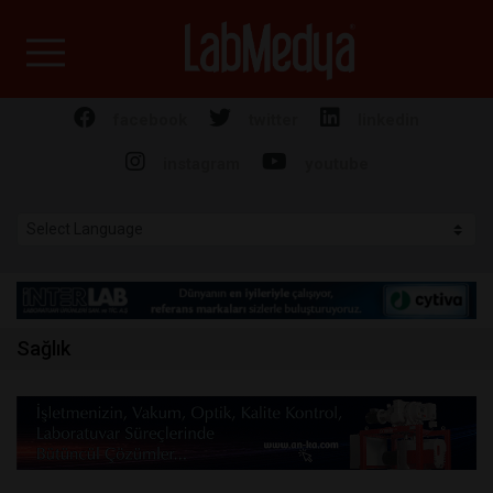
Labmedya - Laboratuv
facebook
twitter
linkedin
instagram
youtube
Sağlık