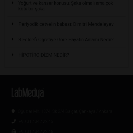
Yoğurt ve kanser konusu: Şaka olmalı ama çok
kötü bir şaka
Periyodik cetvelin babası: Dimitri Mendeleyev
8 Felsefi Öğretiye Göre Hayatın Anlamı Nedir?
HİPOTİROİDİZM NEDİR?
Oğuzlar Mh. 1374. Sk 2/4 Balgat, Çankaya / Ankara
+90 312 342 22 45
+90 312 342 22 46