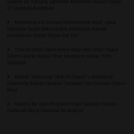
Sadece Bir Yumurta Tüketmek Alzheimer Riskini Yüzde
47 Oranında Azaltabilir
Kemoterapinin Sonunu Getirebilecek Keşif: Işıkla
Harekete Geçen Mikroskobik Moleküller Kanser
Hücrelerinin Yüzde 99'unu Yok Etti
Yıllarca Süren Depresyona Karşı Yeni Umut: Vagus
Sinirini Uyaran Küçük Cihaz Hastaların Yüzde 70'ini
İyileştirdi
Böbrek Yetmezliği Tarih mi Oluyor? Laboratuvar
Ortamında Böbrek Hasarını Tamamen Geri Çeviren Çarpıcı
Keşif
Sadece Bir Uyku Problemi Değil: Geceleri Sürekli
Horlamak Beyin Hasarına Yol Açabilir