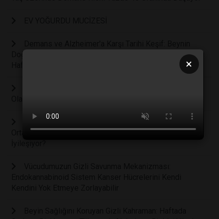
EV YOĞURDU MUCİZESİ
Demans ve Alzheimer'a Karşı Tarihi Keşif: Beynin
Doğal Temizlik Sistemini Yeniden Başlatan Nanoteknoloji
×
Hafızayı Geri Getiriyor
Masum Sanılan Bir Kadeh İçki Bile Beyni Fiziksel
Olarak Küçültüyor ve Yaşlanmayı Hızlandırıyor
Bilim İnsanları Tükürüğümüzdeki Saklı Şifa Gücünü
Ortaya Çıkardı: Ağız İçi Yaralar Neden Deriden Daha Hızlı
İyileşiyor?
Vücudumuzun Gizli Savunma Mekanizması:
Endokannabinoid Sistem Kanser Hücrelerini Kendi
Kendini Yok Etmeye Zorlayabilir
Beyin Sağlığını Koruyan Gizli Kahraman: Haftada