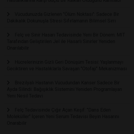
Hastalıklarına Karşı Güçlü Bir Kalkan Olduğunu Kanıtladı
Vücudunuzda Gizlenen "Ölüm Noktası": Sadece Bir
Dakikalık Dokunuşla Stresi Sıfırlamanın Bilimsel Sırrı
Felç ve Sinir Hasarı Tedavisinde Yeni Bir Dönem: MIT
Tarafından Geliştirilen Jel ile Hasarlı Sinirler Yeniden
Onarılabilir
Hücrelerinizin Gizli Geri Dönüşüm Tesisi: Yaşlanmayı
Geciktiren ve Hastalıklarla Savaşan "Otofaji" Mekanizması
Brezilyalı Hastanın Vücudundan Kanser Sadece Bir
Ayda Silindi: Bağışıklık Sistemini Yeniden Programlayan
Yeni Nesil Tedavi
Felç Tedavisinde Çığır Açan Keşif: "Dans Eden
Moleküller" İçeren Yeni Serum Tedavisi Beyin Hasarını
Onarabilir