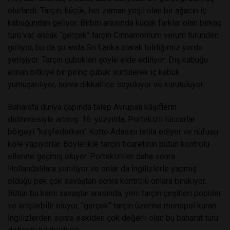
olurlardı: Tarçın, küçük, her zaman yeşil olan bir ağacın iç
kabuğundan geliyor. Birbiri arasında küçük farklar olan birkaç
türü var, ancak “gerçek” tarçın Cinnamomum verum türünden
geliyor, bu da şu anda Sri Lanka olarak bildiğimiz yerde
yetişiyor. Tarçın çubukları şöyle elde ediliyor: Dış kabuğu
alınan bitkiye bir pirinç çubuk sürtülerek iç kabuk
yumuşatılıyor, sonra dikkatlice soyuluyor ve kurutuluyor.
Baharata dünya çapında talep Avrupalı kâşiflerin
didinmesiyle artmış. 16. yüzyılda, Portekizli tüccarlar
bölgeyi “keşfederken” Kotto Adasını istila ediyor ve nüfusu
köle yapıyorlar. Böylelikle tarçın ticaretinin bütün kontrolü
ellerine geçmiş oluyor. Portekizliler daha sonra
Hollandalılara yeniliyor ve onlar da İngilizlerle yapmış
olduğu pek çok savaştan sonra kontrolü onlara bırakıyor.
Bütün bu kanlı savaşlar arasında, yeni tarçın çeşitleri popüler
ve erişilebilir oluyor, “gerçek” tarçın üzerine monopol kuran
İngilizlerden sonra eskiden çok değerli olan bu baharat türü