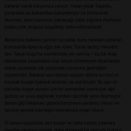
baharat olarak karşımıza çıkıyor. Yunan yazar Sappho,
şiirlerinde bu baharattan bahsetmiştir ve Roma kralı
Nero’nun, ikinci karısının yakılacağı odun yığınına Roma’nın
bütün yıllık stoğunu boşalttığı iddia edilmektedir.
Akdeniz’e baharatı getiren tüccarlar, bunu nereden aldıkları
konusunda epeyce ağzı sıkı idiler. Yunan tarihçi Heredot,
dev “tarçın kuşu”na eserlerinde yer vermiş – bu tür Arap
ülkelerinde yaşamakta olup tarçını bilinmeyen diyarlardan
alarak uçurumun dik yüzündeki yuvasına getirdiğini
söylemiştir. Baharat satıcılarının uçurum dibine bol bol et
koyarak kuştan baharat aldıkları da yazılmıştır. Bu ağır et
parçaları kuşun yuvası için bir zamandan sonra çok ağır
gelmiş ve yuva dağılarak içindeki tarçınlar yere düşmüştür.
Bunun gibi hikâyeler gizemi korumaya yardımcı oluyor ve
tarçının gerçek kaynağını bulmamıza engel oluyor.
Efsanevi uçurumlar, dev kuşlar ve hatta kanatlı yılanlara
meydan okumuş olsalar, daha dünyasal bir gerçeği bulmuş