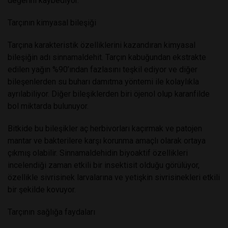
değerini kaybediyor.
Tarçının kimyasal bileşiği
Tarçına karakteristik özelliklerini kazandıran kimyasal
bileşiğin adı sinnamaldehit. Tarçın kabuğundan ekstrakte
edilen yağın %90’ından fazlasını teşkil ediyor ve diğer
bileşenlerden su buharı damıtma yöntemi ile kolaylıkla
ayrılabiliyor. Diğer bileşiklerden biri öjenol olup karanfilde
bol miktarda bulunuyor.
Bitkide bu bileşikler aç herbivorları kaçırmak ve patojen
mantar ve bakterilere karşı korunma amaçlı olarak ortaya
çıkmış olabilir. Sinnamaldehidin biyoaktif özellikleri
incelendiği zaman etkili bir insektisit olduğu görülüyor,
özellikle sivrisinek larvalarına ve yetişkin sivrisinekleri etkili
bir şekilde kovuyor.
Tarçının sağlığa faydaları