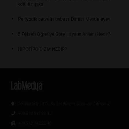
kötü bir şaka
Periyodik cetvelin babası: Dimitri Mendeleyev
8 Felsefi Öğretiye Göre Hayatın Anlamı Nedir?
HİPOTİROİDİZM NEDİR?
Oğuzlar Mh. 1374. Sk 2/4 Balgat, Çankaya / Ankara
+90 312 342 22 45
+90 312 342 22 46