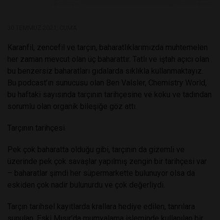
30 TEMMUZ 2021, CUMA
Karanfil, zencefil ve tarçın, baharatlıklarımızda muhtemelen
her zaman mevcut olan üç baharattır. Tatlı ve iştah açıcı olan
bu benzersiz baharatları gıdalarda sıklıkla kullanmaktayız.
Bu podcast’ın sunucusu olan Ben Valsler, Chemistry World,
bu haftaki sayısında tarçının tarihçesine ve koku ve tadından
sorumlu olan organik bileşiğe göz attı.
Tarçının tarihçesi
Pek çok baharatta olduğu gibi, tarçının da gizemli ve
üzerinde pek çok savaşlar yapılmış zengin bir tarihçesi var
– baharatlar şimdi her süpermarkette bulunuyor olsa da
eskiden çok nadir bulunurdu ve çok değerliydi.
Tarçın tarihsel kayıtlarda krallara hediye edilen, tanrılara
sunulan, Eski Mısır’da mumyalama işleminde kullanılan bir