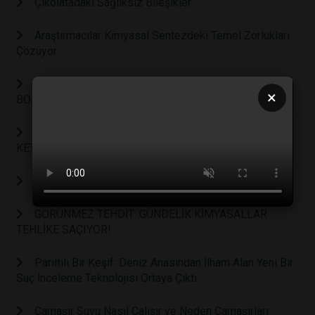
Çikolatadaki Sağlıksız Bileşikler
Araştırmacılar Kimyasal Sentezdeki Temel Zorlukları
Çözüyor.
POLİFARMA İLAÇ, 2023 YILINDA DA GELENEĞİNİ
×
BOZMADI
DEPRESYON TEDAVİSİNDE SESSİZ DEVRİM:
KETAMİN HAPI
Petrol Yerine Bakteriler: Kimyasal Üretimin Geleceği
GÖRÜNMEZ TEHDİT: GÜNDELİK KİMYASALLAR
TEHLİKE SAÇIYOR!
Parıltılı Bir Keşif: Deniz Anasından İlham Alan Yeni Bir
Suç İnceleme Teknolojisi Ortaya Çıktı
Çamaşır Suyu Nasıl Çalışır ve Neden Çamaşırları