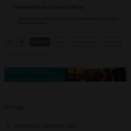
· Cinnamaldehyde | ChemistryWorld
· https://www.bilim.org/tarcin-ve-sinnamaldehit-uzerine/
Barbaros Akkurt
Etiketler
#tarçın
#sinnamaldehit
#üzerine
Toplam Görüntülenme 7089
Kimya
MİKROPLAR FABRİKAYA GİRDİ