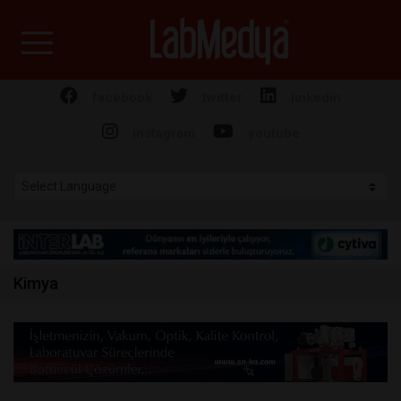
Labmedya - Laboratuv
facebook
twitter
linkedin
instagram
youtube
Kimya