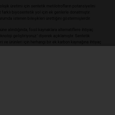
olojik üretimi için sentetik metilotrofların potansiyelini
 farklı biyosentetik yol için ek genlerle donatmıştır.
rumda istenen bileşikleri ürettiğini göstermişlerdir.
nüne alındığında, fosil kaynaklara alternatiflere ihtiyaç
oloji geliştiriyoruz.’ diyerek açıklamıştır. Sentetik
i ve ürünleri için herhangi bir ek karbon kaynağına ihtiyaç
ilir kimyasalların üretilmesine” olanak tanımaktadır.
hers-cultivate-methanol-eating-bacteria-a-
yoloji
#kimya endüstrisi
#fosil yakıtlar
#yenilenebilir enerji