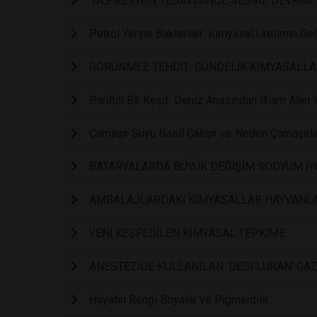
DEPRESYON TEDAVİSİNDE SESSİZ DEVRİM:
Petrol Yerine Bakteriler: Kimyasal Üretimin Ge
GÖRÜNMEZ TEHDİT: GÜNDELİK KİMYASALLA
Parıltılı Bir Keşif: Deniz Anasından İlham Alan 
Çamaşır Suyu Nasıl Çalışır ve Neden Çamaşırla
BATARYALARDA BÜYÜK DEĞİŞİM SODYUM İY
AMBALAJLARDAKİ KİMYASALLAR HAYVANLA
YENİ KEŞFEDİLEN KİMYASAL TEPKİME
ANESTEZİDE KULLANILAN ‘DESFLURAN’ GAZ
Hayatın Rengi Boyalar ve Pigmentler