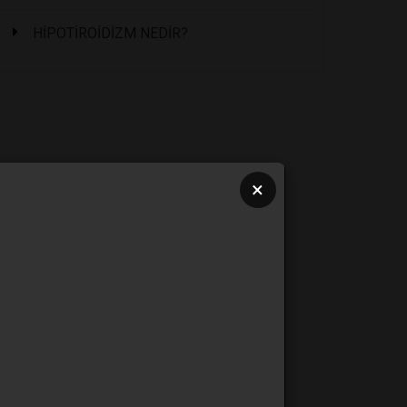
HİPOTİROİDİZM NEDİR?
×