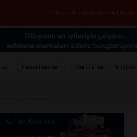
ar ve Sağlık Gazetes
Hakkımızda
|
Advertisement
|
Künye
tör
Firma Rehberi
Seri İlanlar
English 
eriler: Kimyasal Üretimin Geleceği