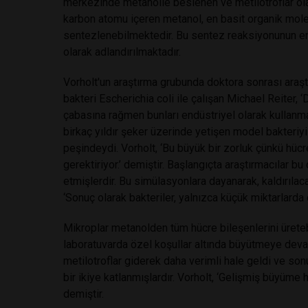
merkezinde metanolle beslenen ve metilotroflar olara
karbon atomu içeren metanol, en basit organik mole
sentezlenebilmektedir. Bu sentez reaksiyonunun ener
olarak adlandırılmaktadır.
Vorholt'un araştırma grubunda doktora sonrası araştı
bakteri Escherichia coli ile çalışan Michael Reiter, 
çabasına rağmen bunları endüstriyel olarak kullanmak
birkaç yıldır şeker üzerinde yetişen model bakteri
peşindeydi. Vorholt, ‘Bu büyük bir zorluk çünkü hü
gerektiriyor.’ demiştir. Başlangıçta araştırmacılar bu
etmişlerdir. Bu simülasyonlara dayanarak, kaldırılac
‘Sonuç olarak bakteriler, yalnızca küçük miktarlarda 
Mikroplar metanolden tüm hücre bileşenlerini üretebi
laboratuvarda özel koşullar altında büyütmeye deva
metilotroflar giderek daha verimli hale geldi ve so
bir ikiye katlanmışlardır. Vorholt, ‘Gelişmiş büyüme hı
demiştir.