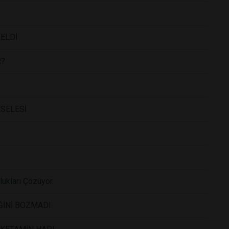
GELDİ
R?
ESELESİ
ukları Çözüyor.
ĞİNİ BOZMADI