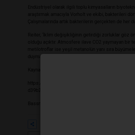
Endüstriyel olarak ilgili toplu kimyasalların biyotekn
araştırmak amacıyla Vorholt ve ekibi, bakterileri dört
Çalışmalarında artık bakterilerin gerçekten de her du
Reiter, ‘İklim değişikliğinin getirdiği zorluklar göz ö
olduğu açıktır. Atmosfere ilave CO2 yaymayan bir tekn
metilotroflar ise yeşil metanolün yanı sıra büyümeler
duymadıkları için “çevreye yük getirmeyen yenileneb
Kaynakça:
https://www.lab-worldwide.com/eth-zurich-researc
d39b2b0b53334ed54020d45ed6630057/
Bassma BOUANANI
Etiketler
#sentetik metilotroflar
#mikrobi