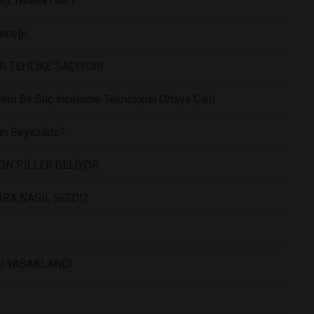
 KETAMİN HAPI
leceği
R TEHLİKE SAÇIYOR!
Yeni Bir Suç İnceleme Teknolojisi Ortaya Çıktı
rı Beyazlatır?
ON PİLLER GELİYOR
RA NASIL SIZDI?
I YASAKLANDI