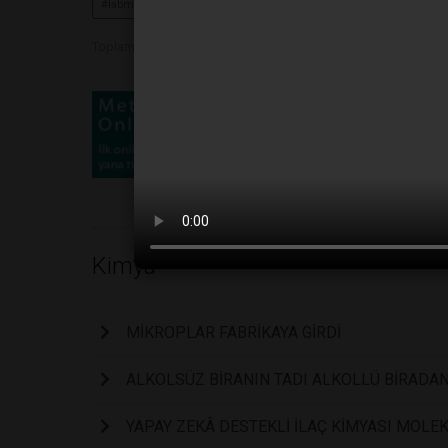
#labmedya
Toplam Görüntülenme 1945
Kimya
MİKROPLAR FABRİKAYA GİRDİ
ALKOLSÜZ BİRANIN TADI ALKOLLÜ BİRADAN 
YAPAY ZEKÂ DESTEKLİ İLAÇ KİMYASI MOLEK