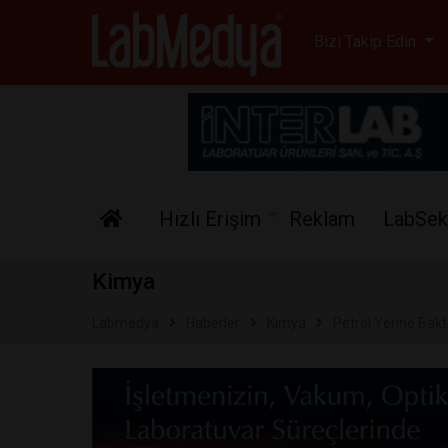
Labmedya - Laboratuv
Bizi Takip Edin
Hızlı Erişim
Reklam
LabSek
Kimya
Labmedya
Haberler
Kimya
Petrol Yerine Bakt