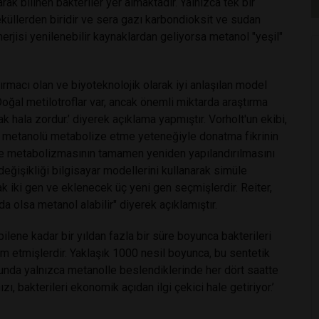
k bilinen bakteriler yer almaktadır. Yalnızca tek bir
küllerden biridir ve sera gazı karbondioksit ve sudan
jisi yenilenebilir kaynaklardan geliyorsa metanol "yeşil"
rmacı olan ve biyoteknolojik olarak iyi anlaşılan model
‘Doğal metilotroflar var, ancak önemli miktarda araştırma
 hala zordur.’ diyerek açıklama yapmıştır. Vorholt'un ekibi,
yi metanolü metabolize etme yeteneğiyle donatma fikrinin
cre metabolizmasının tamamen yeniden yapılandırılmasını
 değişikliği bilgisayar modellerini kullanarak simüle
ak iki gen ve eklenecek üç yeni gen seçmişlerdir. Reiter,
da olsa metanol alabilir" diyerek açıklamıştır.
lene kadar bir yıldan fazla bir süre boyunca bakterileri
m etmişlerdir. Yaklaşık 1000 nesil boyunca, bu sentetik
nunda yalnızca metanolle beslendiklerinde her dört saatte
zı, bakterileri ekonomik açıdan ilgi çekici hale getiriyor.’