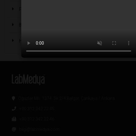
Periyodik cetvelin babası: Dimitri Mendeleyev
8 Felsefi Öğretiye Göre Hayatın Anlamı Nedir?
HİPOTİROİDİZM NEDİR?
Oğuzlar Mh. 1374. Sk 2/4 Balgat, Çankaya / Ankara
+90 312 342 22 45
+90 312 342 22 46
bilgi@labmedya.com