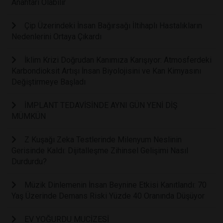
Anahtarı Olabilir
Çip Üzerindeki İnsan Bağırsağı İltihaplı Hastalıkların
Nedenlerini Ortaya Çıkardı
İklim Krizi Doğrudan Kanımıza Karışıyor: Atmosferdeki
Karbondioksit Artışı İnsan Biyolojisini ve Kan Kimyasını
Değiştirmeye Başladı
İMPLANT TEDAVİSİNDE AYNI GÜN YENİ DİŞ
MÜMKÜN
Z Kuşağı Zeka Testlerinde Milenyum Neslinin
Gerisinde Kaldı: Dijitalleşme Zihinsel Gelişimi Nasıl
Durdurdu?
Müzik Dinlemenin İnsan Beynine Etkisi Kanıtlandı: 70
Yaş Üzerinde Demans Riski Yüzde 40 Oranında Düşüyor
EV YOĞURDU MUCİZESİ