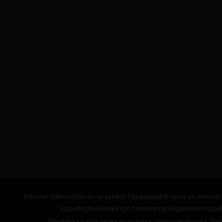
İnternet sitemizden en iyi şekilde faydalanabilmeniz ve internet
kişiselleştirebilmek için tanımlama bilgilerinden (co
Dilediğiniz halde çerez ayarlarınızı değiştirebilirsiniz.
Daha