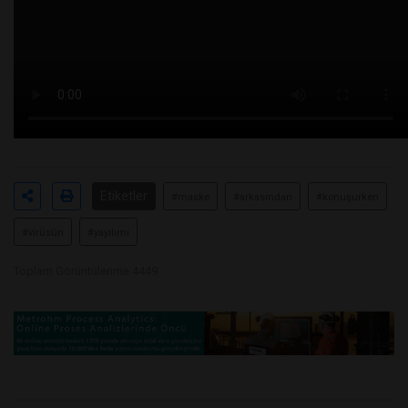
Etiketler
#maske
#arkasından
#konuşurken
#virüsün
#yayılımı
Toplam Görüntülenme 4449