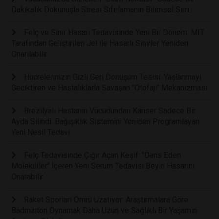
Dakikalık Dokunuşla Stresi Sıfırlamanın Bilimsel Sırrı
Felç ve Sinir Hasarı Tedavisinde Yeni Bir Dönem: MIT
Tarafından Geliştirilen Jel ile Hasarlı Sinirler Yeniden
Onarılabilir
Hücrelerinizin Gizli Geri Dönüşüm Tesisi: Yaşlanmayı
Geciktiren ve Hastalıklarla Savaşan "Otofaji" Mekanizması
Brezilyalı Hastanın Vücudundan Kanser Sadece Bir
Ayda Silindi: Bağışıklık Sistemini Yeniden Programlayan
Yeni Nesil Tedavi
Felç Tedavisinde Çığır Açan Keşif: "Dans Eden
Moleküller" İçeren Yeni Serum Tedavisi Beyin Hasarını
Onarabilir
Raket Sporları Ömrü Uzatıyor: Araştırmalara Göre
Badminton Oynamak Daha Uzun ve Sağlıklı Bir Yaşamın