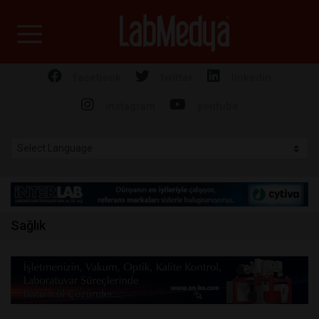
Labmedya - Laboratuv
facebook
twitter
linkedin
instagram
youtube
Sağlık