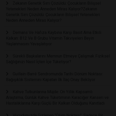
Zekanın Genetik Sırrı Çözüldü: Çocukların Bilişsel
Yetenekleri Neden Anneden Miras Kalıyor?Zekanın
Genetik Sırrı Çözüldü: Çocukların Bilişsel Yetenekleri
Neden Anneden Miras Kalıyor?
Demans Ve Hafıza Kaybına Karşı Basit Ama Etkili
Kalkan: B12 Ve B Grubu Vitamin Takviyeleri Beyin
Yaşlanmasını Yavaşlatıyor
Sürekli Başkalarını Memnun Etmeye Çalışmak Fiziksel
Sağlığınızı Nasıl İçten İçe Tüketiyor?
Guillain-Barré Sendromunda Tarihi Dönüm Noktası:
Bağışıklık Sistemini Kapatan İlk İlaç Onay Bekliyor
Kahve Tutkunlarına Müjde: On Yıllık Kapsamlı
Araştırma, Günlük Kahve Tüketiminin Karaciğer Kanseri ve
Hastalıklarına Karşı Güçlü Bir Kalkan Olduğunu Kanıtladı
Vücudunuzda Gizlenen "Ölüm Noktası": Sadece Bir