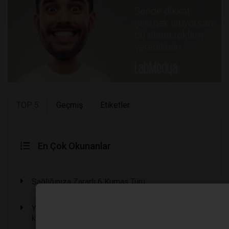
TOP 5
Geçmiş
Etiketler
En Çok Okunanlar
Sağlığınıza Zararlı 6 Kumaş Türü
Yoğurt ve kanser konusu: Şaka olmalı ama çok
kötü bir şaka