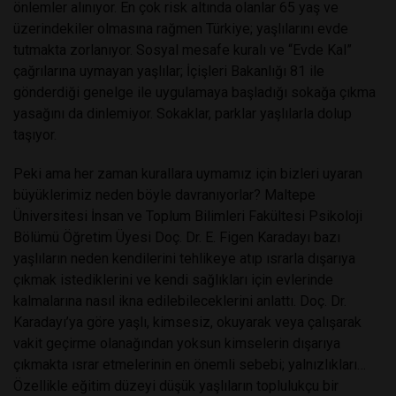
önlemler alınıyor. En çok risk altında olanlar 65 yaş ve
üzerindekiler olmasına rağmen Türkiye; yaşlılarını evde
tutmakta zorlanıyor. Sosyal mesafe kuralı ve “Evde Kal”
çağrılarına uymayan yaşlılar; İçişleri Bakanlığı 81 ile
gönderdiği genelge ile uygulamaya başladığı sokağa çıkma
yasağını da dinlemiyor. Sokaklar, parklar yaşlılarla dolup
taşıyor.
Peki ama her zaman kurallara uymamız için bizleri uyaran
büyüklerimiz neden böyle davranıyorlar? Maltepe
Üniversitesi İnsan ve Toplum Bilimleri Fakültesi Psikoloji
Bölümü Öğretim Üyesi Doç. Dr. E. Figen Karadayı bazı
yaşlıların neden kendilerini tehlikeye atıp ısrarla dışarıya
çıkmak istediklerini ve kendi sağlıkları için evlerinde
kalmalarına nasıl ikna edilebileceklerini anlattı. Doç. Dr.
Karadayı’ya göre yaşlı, kimsesiz, okuyarak veya çalışarak
vakit geçirme olanağından yoksun kimselerin dışarıya
çıkmakta ısrar etmelerinin en önemli sebebi; yalnızlıkları…
Özellikle eğitim düzeyi düşük yaşlıların toplulukçu bir