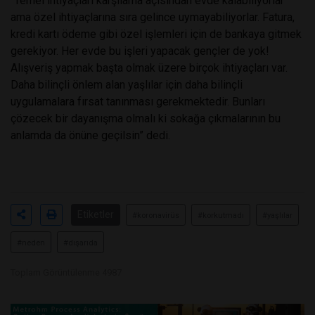
“Temel ihtiyaçları karşılama açısından evde kalabiliyorlar
ama özel ihtiyaçlarına sıra gelince uymayabiliyorlar. Fatura,
kredi kartı ödeme gibi özel işlemleri için de bankaya gitmek
gerekiyor. Her evde bu işleri yapacak gençler de yok!
Alışveriş yapmak başta olmak üzere birçok ihtiyaçları var.
Daha bilinçli önlem alan yaşlılar için daha bilinçli
uygulamalara fırsat tanınması gerekmektedir. Bunları
çözecek bir dayanışma olmalı ki sokağa çıkmalarının bu
anlamda da önüne geçilsin” dedi.
Etiketler
#koronavirüs
#korkutmadı
#yaşlılar
#neden
#dışarıda
Toplam Görüntülenme 4987