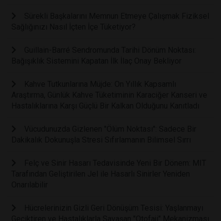
Sürekli Başkalarını Memnun Etmeye Çalışmak Fiziksel
Sağlığınızı Nasıl İçten İçe Tüketiyor?
Guillain-Barré Sendromunda Tarihi Dönüm Noktası:
Bağışıklık Sistemini Kapatan İlk İlaç Onay Bekliyor
Kahve Tutkunlarına Müjde: On Yıllık Kapsamlı
Araştırma, Günlük Kahve Tüketiminin Karaciğer Kanseri ve
Hastalıklarına Karşı Güçlü Bir Kalkan Olduğunu Kanıtladı
Vücudunuzda Gizlenen "Ölüm Noktası": Sadece Bir
Dakikalık Dokunuşla Stresi Sıfırlamanın Bilimsel Sırrı
Felç ve Sinir Hasarı Tedavisinde Yeni Bir Dönem: MIT
Tarafından Geliştirilen Jel ile Hasarlı Sinirler Yeniden
Onarılabilir
Hücrelerinizin Gizli Geri Dönüşüm Tesisi: Yaşlanmayı
Geciktiren ve Hastalıklarla Savaşan "Otofaji" Mekanizması