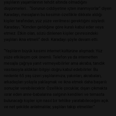
yaşlıların yaşamlarının tehdit altında olmadığını
düşünmeleri… “Sorunun ciddiyetine içten inanmıyorlar” diyen
Karadayı, mesajların bu kesimin özellikle dikkate aldığı
kişiler tarafından, yüz yüze verilmesi gerektiğini söyledi.
Karadayı, “Kimden geldiğine göre kuralı kabul eder veya
etmez. Etkin olan, sözü dinlenen kişiler çevresindeki
yaşlıları ikna etmeli” dedi. Karadayı şöyle devam etti..
“Yaşlıların büyük kesimi internet kültürüne alışmadı. Yüz
yüze etkileşim çok önemli. Telefon ya da internetten
mesajla çağrıya yanıt vermeyebilirler ama akraba, tanıdık
vasıtasıyla aldıkları bilgiyi doğru kabul edebilirler. Bu
nedenle 65 yaş üzeri yaşlılarımıza; yakınları, akrabaları,
arkadaşları yoluyla yaklaşmak ve ikna etmek daha başarılı
sonuçlar verebilecektir. Özellikle çocuklar, dışarı çıkmakta
ısrar eden anne-babalarına salgının kendileri ve temasta
bulunacağı kişiler için nasıl bir tehlike yaratabileceğini açık
ve net şekilde anlatmalılar, yaşlıları takip etmeliler.”