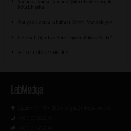
Yoğurt ve kanser konusu: Şaka olmalı ama çok
kötü bir şaka
Periyodik cetvelin babası: Dimitri Mendeleyev
8 Felsefi Öğretiye Göre Hayatın Anlamı Nedir?
HİPOTİROİDİZM NEDİR?
Oğuzlar Mh. 1374. Sk 2/4 Balgat, Çankaya / Ankara
+90 312 342 22 45
+90 312 342 22 46