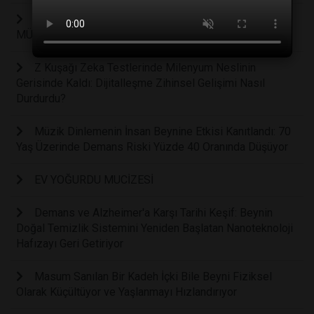
İMPLANT TEDAVİSİNDE AYNI GÜN YENİ DİŞ
MÜMKÜN
Z Kuşağı Zeka Testlerinde Milenyum Neslinin
Gerisinde Kaldı: Dijitalleşme Zihinsel Gelişimi Nasıl
Durdurdu?
Müzik Dinlemenin İnsan Beynine Etkisi Kanıtlandı: 70
Yaş Üzerinde Demans Riski Yüzde 40 Oranında Düşüyor
EV YOĞURDU MUCİZESİ
Demans ve Alzheimer'a Karşı Tarihi Keşif: Beynin
Doğal Temizlik Sistemini Yeniden Başlatan Nanoteknoloji
Hafızayı Geri Getiriyor
Masum Sanılan Bir Kadeh İçki Bile Beyni Fiziksel
Olarak Küçültüyor ve Yaşlanmayı Hızlandırıyor