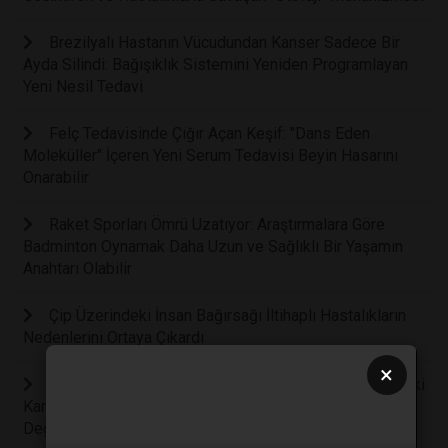
Brezilyalı Hastanın Vücudundan Kanser Sadece Bir
Ayda Silindi: Bağışıklık Sistemini Yeniden Programlayan
Yeni Nesil Tedavi
Felç Tedavisinde Çığır Açan Keşif: "Dans Eden
Moleküller" İçeren Yeni Serum Tedavisi Beyin Hasarını
Onarabilir
Raket Sporları Ömrü Uzatıyor: Araştırmalara Göre
Badminton Oynamak Daha Uzun ve Sağlıklı Bir Yaşamın
Anahtarı Olabilir
Çip Üzerindeki İnsan Bağırsağı İltihaplı Hastalıkların
Nedenlerini Ortaya Çıkardı
×
İklim Krizi Doğrudan Kanımıza Karışıyor: Atmosferdeki
Karbondioksit Artışı İnsan Biyolojisini ve Kan Kimyasını
Değiştirmeye Başladı