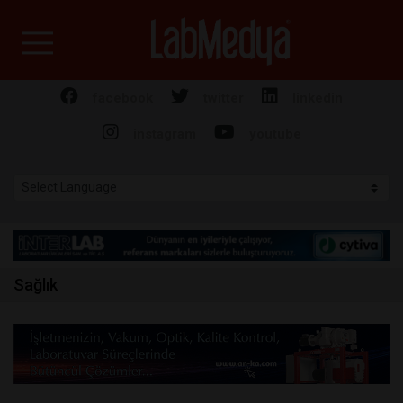
Labmedya - Laboratuv
facebook
twitter
linkedin
instagram
youtube
Sağlık