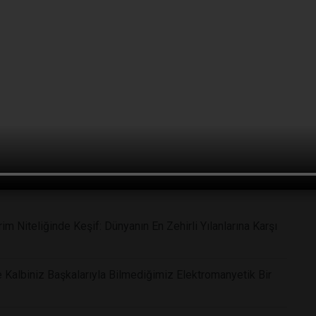
m Niteliğinde Keşif: Dünyanın En Zehirli Yılanlarına Karşı
 Kalbiniz Başkalarıyla Bilmediğimiz Elektromanyetik Bir