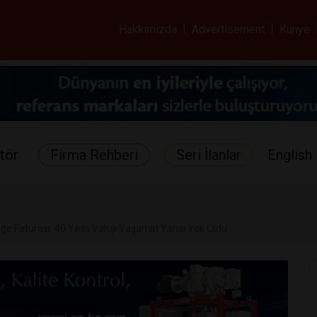
ar ve Sağlık Gazetes
Hakkımızda
|
Advertisement
|
Künye
tör
Firma Rehberi
Seri İlanlar
English 
ğır Faturası: 40 Yılda Vahşi Yaşamın Yarısı Yok Oldu