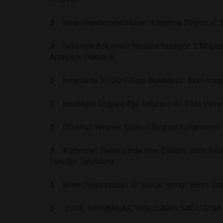
İnsan Rejenerasyonunun "Kapatma Düğmesi" Bu
İletişimin Kökenleri Yeniden Yazılıyor: 2 Mily
Anlaşıyor Olabilirdi
İnsanlarda 33 Gizli Duyu Bulunabilir: Bilim İnsan
İnsanlığın Doğaya Ağır Faturası: 40 Yılda Vahş
Öfkenizi Yenmek Sadece Bugünü Kurtarmıyor: B
Alzheimer Tedavisinde Yeni Dönem: Bilim İnsanl
Yeniden Tanımlıyor
Bilim Dünyasındaki En Büyük Yanılgı: Evrim Sa
EVCİL HAYVANLAR, YAŞLILARIN SAĞLIĞINA 