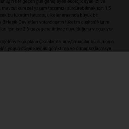
nsanlığın her geçen gün genişleyen ekolojik ayak izi ve
e, mevcut küresel yaşam tarzımızı sürdürebilmek için 1.5
ak bu tüketim faturası, ülkeler arasında büyük bir
 Birleşik Devletleri vatandaşının tüketim alışkanlıklarını
tları için ise 2.5 gezegene ihtiyaç duyulduğunu vurguluyor.
jeleriyle ön plana çıksalar da, araştırmacılar bu durumun
lkeler, yoğun doğal kaynak gerektiren ve ormansızlaşmaya
ları ekolojik tahribatı gelişmekte olan ülkelere ihraç
virebilmek için sürdürülebilir gıda üretimi modellerine
sının ve doğal yaşam alanlarının acilen koruma altına
r.
f of its wildlife in the past 40 years, says WWF. The
#faturası
#yılda
#vahşi
#yaşamın
#yarısı
#yok