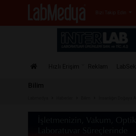
Labmedya - Laboratuv
Bizi Takip Edin
Hızlı Erişim
Reklam
LabSek
Bilim
Labmedya
Haberler
Bilim
İnsanlığın Doğaya A