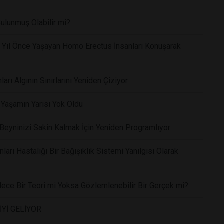
lunmuş Olabilir mi?
on Yıl Önce Yaşayan Homo Erectus İnsanları Konuşarak
ları Algının Sınırlarını Yeniden Çiziyor
i Yaşamın Yarısı Yok Oldu
eyninizi Sakin Kalmak İçin Yeniden Programlıyor
arı Hastalığı Bir Bağışıklık Sistemi Yanılgısı Olarak
dece Bir Teori mi Yoksa Gözlemlenebilir Bir Gerçek mi?
İYİ GELİYOR