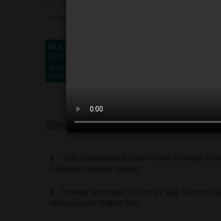
Toplam Görüntülenme 415
Bilim
Yılan Sokmalarında Ölüm Riskini Bitirecek Devri
Evrensel Panzehir Üretildi
İnsanlar Arasındaki Görünmez Bağ: Beyniniz ve
İletişim İçinde Olabilir Mi?