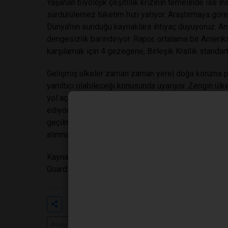
Yaşanan biyolojik çeşitlilik krizinin temelinde ise i
sürdürülemez tüketim hızı yatıyor. Araştırmaya gör
Dünya'nın sunduğu kaynaklara ihtiyaç duyuyoruz. Anc
dengesizlik barındırıyor. Rapor, ortalama bir Amerika
karşılamak için 4 gezegene, Birleşik Krallık standar
Gelişmiş ülkeler zaman zaman yerel doğa koruma pro
yanıltıcı olabileceği konusunda uyarıyor. Zengin ü
yol açan ürünleri ithal ederek, aslında kendi yarattık
ediyorlar. Uzmanlar, bu yok oluş sürecini tersine çe
geçilmesinin, kaynak kullanımında adaletin sağlanma
alınmasının küresel bir zorunluluk olduğunu belirtiyo
Kaynak: Carrington, D. (30 Eylül). Earth has lost hal
Guardian.
Etiketler
#insanlığın
#doğaya
#ağır
#oldu