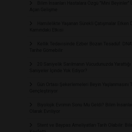
Bilim İnsanları Hastalara Özgü "Mini Beyinler"
Açan Gelişme
Hamilelikte Yaşanan Sürekli Çatışmalar Erken 
Karnındaki Etkisi
Kellik Tedavisinde Ezber Bozan Tesadüf: DNA'
Tarihe Gömebilir
20 Saniyelik Sarılmanın Vücudunuzda Yarattığ
Saniyeler İçinde Yok Ediyor?
Gün Ortası Şekerlemeleri Beyin Yaşlanmasını T
Gençleştiriyor
Biyolojik Evrimin Sonu Mu Geldi? Bilim İnsanla
Olarak Evriliyor
Stent ve Baypas Ameliyatları Tarih Olabilir: Bi
Keşfetti