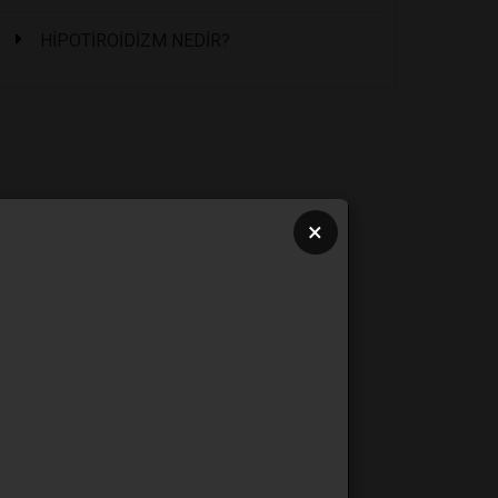
HİPOTİROİDİZM NEDİR?
×