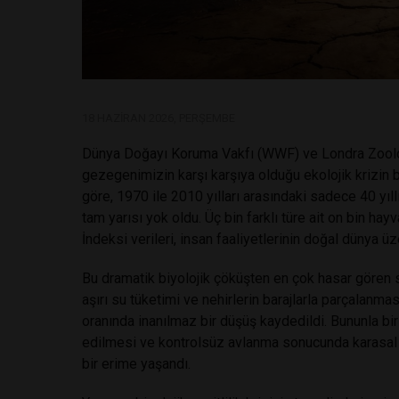
18 HAZIRAN 2026, PERŞEMBE
Dünya Doğayı Koruma Vakfı (WWF) ve Londra Zooloji
gezegenimizin karşı karşıya olduğu ekolojik krizin b
göre, 1970 ile 2010 yılları arasındaki sadece 40 yı
tam yarısı yok oldu. Üç bin farklı türe ait on bin 
İndeksi verileri, insan faaliyetlerinin doğal dünya üze
Bu dramatik biyolojik çöküşten en çok hasar gören sis
aşırı su tüketimi ve nehirlerin barajlarla parçalanma
oranında inanılmaz bir düşüş kaydedildi. Bununla bir
edilmesi ve kontrolsüz avlanma sonucunda karasal v
bir erime yaşandı.