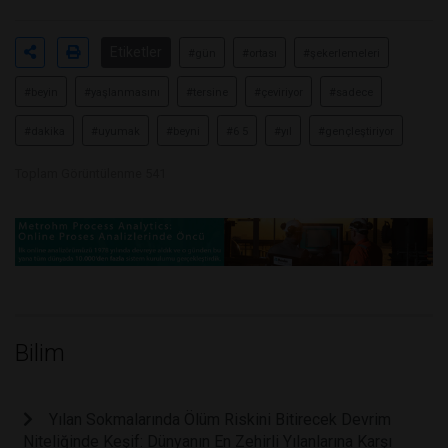
Etiketler
#gün
#ortası
#şekerlemeleri
#beyin
#yaşlanmasını
#tersine
#çeviriyor
#sadece
#dakika
#uyumak
#beyni
#6 5
#yıl
#gençleştiriyor
Toplam Görüntülenme 541
Bilim
Yılan Sokmalarında Ölüm Riskini Bitirecek Devrim
Niteliğinde Keşif: Dünyanın En Zehirli Yılanlarına Karşı