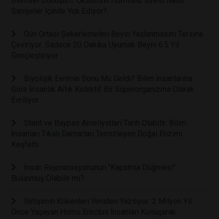
Bilimsel Dönüşüm: Oksitosin Hormonu Stresi Nasıl
Saniyeler İçinde Yok Ediyor?
Gün Ortası Şekerlemeleri Beyin Yaşlanmasını Tersine
Çeviriyor: Sadece 20 Dakika Uyumak Beyni 6.5 Yıl
Gençleştiriyor
Biyolojik Evrimin Sonu Mu Geldi? Bilim İnsanlarına
Göre İnsanlık Artık Kolektif Bir Süperorganizma Olarak
Evriliyor
Stent ve Baypas Ameliyatları Tarih Olabilir: Bilim
İnsanları Tıkalı Damarları Temizleyen Doğal Enzimi
Keşfetti
İnsan Rejenerasyonunun "Kapatma Düğmesi"
Bulunmuş Olabilir mi?
İletişimin Kökenleri Yeniden Yazılıyor: 2 Milyon Yıl
Önce Yaşayan Homo Erectus İnsanları Konuşarak