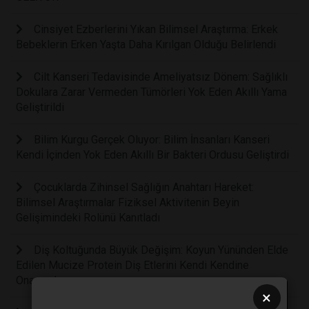
Cinsiyet Ezberlerini Yıkan Bilimsel Araştırma: Erkek
Bebeklerin Erken Yaşta Daha Kırılgan Olduğu Belirlendi
Cilt Kanseri Tedavisinde Ameliyatsız Dönem: Sağlıklı
Dokulara Zarar Vermeden Tümörleri Yok Eden Akıllı Yama
Geliştirildi
Bilim Kurgu Gerçek Oluyor: Bilim İnsanları Kanseri
Kendi İçinden Yok Eden Akıllı Bir Bakteri Ordusu Geliştirdi
Çocuklarda Zihinsel Sağlığın Anahtarı Hareket:
Bilimsel Araştırmalar Fiziksel Aktivitenin Beyin
Gelişimindeki Rolünü Kanıtladı
Diş Koltuğunda Büyük Değişim: Koyun Yününden Elde
Edilen Mucize Protein Diş Etlerini Kendi Kendine
Onaracak
×