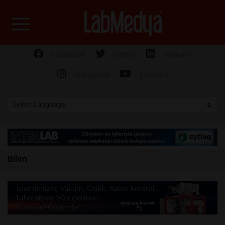
Labmedya - Laboratuv
facebook
twitter
linkedin
instagram
youtube
Bilim