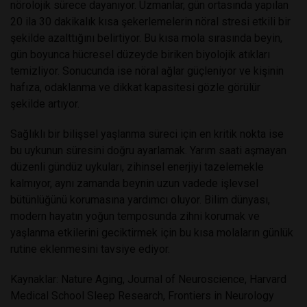
nörolojik sürece dayanıyor. Uzmanlar, gün ortasında yapılan
20 ila 30 dakikalık kısa şekerlemelerin nöral stresi etkili bir
şekilde azalttığını belirtiyor. Bu kısa mola sırasında beyin,
gün boyunca hücresel düzeyde biriken biyolojik atıkları
temizliyor. Sonucunda ise nöral ağlar güçleniyor ve kişinin
hafıza, odaklanma ve dikkat kapasitesi gözle görülür
şekilde artıyor.
Sağlıklı bir bilişsel yaşlanma süreci için en kritik nokta ise
bu uykunun süresini doğru ayarlamak. Yarım saati aşmayan
düzenli gündüz uykuları, zihinsel enerjiyi tazelemekle
kalmıyor, aynı zamanda beynin uzun vadede işlevsel
bütünlüğünü korumasına yardımcı oluyor. Bilim dünyası,
modern hayatın yoğun temposunda zihni korumak ve
yaşlanma etkilerini geciktirmek için bu kısa molaların günlük
rutine eklenmesini tavsiye ediyor.
Kaynaklar: Nature Aging, Journal of Neuroscience, Harvard
Medical School Sleep Research, Frontiers in Neurology