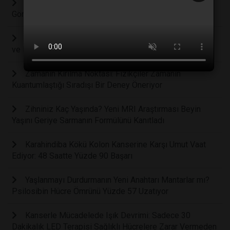
Hücresel İletişimde Işık Devrimi: Mitokondrilerin
Görünmez Ağı Keşfedildi
Kalbin Gizli Zekası: Nörolojik Bir Merkez Olarak Kalp
ve Beyin Arasındaki Görünmez Bağ
Zamanın Kırılma Noktası: Fizikçiler Zamanın
Kuantumlaştığı Sıradışı Bir Deney Öneriyor
Zihniniz Kaç Yaşında? Yeni MRI Araştırması Beyin
Yaşını Geriye Sarmanın Formülünü Kanıtladı
Karahindiba Kökü Kolon Kanserine Karşı Umut Vaat
Ediyor: 48 Saatte Yüzde 90 Başarı
Yaşlanmayı Durdurmanın Yeni Anahtarı Mantarlar mı?
Psilosibin Hücre Ömrünü Yüzde 57 Uzatıyor
Kanserle Mücadelede Işık Devrimi: Sadece 30
Dakikalık LED Terapisi Sağlıklı Hücrelere Zarar Vermeden