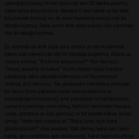
çekirdeği koymuş.Ve her üçünü de tam 20 dakika pişirmiş.
Daha sonra ateşi kesmis. Masaya 2 tane tabak ve bir tane
boş bardak koymuş ve, ilk önce haşlanmış havucu alıp bir
tabağa koymuş. Daha sonra artık epey pişmiş olan yumurtayı
alıp bir tabağa koymuş.
En sonunda da artık suya iyice sinmis ve tam kıvamında
kahve olan kahveyi de alıp bir bardağa boşaltmış. Kızına şu
soruyu sormuş: “Kızım ne görüyorsun?” Kızı demiş ki:
“Havuç, yumurta ve kahve.” Kızını elinden tutup masaya
yaklaştırıp daha yakından bakmasını ve hissetmesini
istemiş. Kızı demiş ki: “Ne görüyorum..Haslanmış yumuşak
bir havuç (bunu yaparken çatalı havuca batırmış ve
yumuşaklığını hissetmiş), artık pişmekten içi katılaşmış bir
yumurta (yumurtayı eline almış, hatta bir tarafından masaya
vurup, çatlatmış ve içini görmüş) ve bir bardak kahve, (biraz
içmiş). “Hatta tadı oldukca iyi” “Baba, bunu niçin bana
gösteriyorsun?” diye sormuş. “Bak demiş, hepsi aynı şekil
kapta, aynı sıcaklıkta, aynı dakika pişti. Fakat hepsi bu etkiye