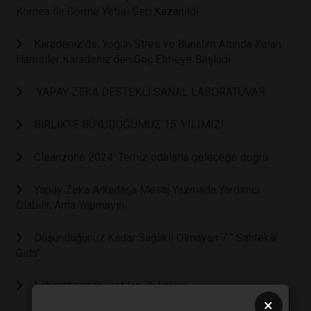
Kornea İle Görme Yetisi Geri Kazanıldı
Karadeniz’de, Yoğun Stres ve Bunalım Altında Kalan
Hamsiler Karadeniz’den Göç Etmeye Başladı
YAPAY ZEKA DESTEKLİ SANAL LABORATUVAR
BİRLİKTE BÜYÜDÜĞÜMÜZ 15. YILIMIZ!
Cleanzone 2024: Temiz odalarla geleceğe doğru
Yapay Zeka Arkadaşa Mesaj Yazmada Yardımcı
Olabilir, Ama Yapmayın
Düşündüğünüz Kadar Sağlıklı Olmayan 7 " Sahtekâr
Gıda"
Laboratuvarda üretilen ilk kahve
×