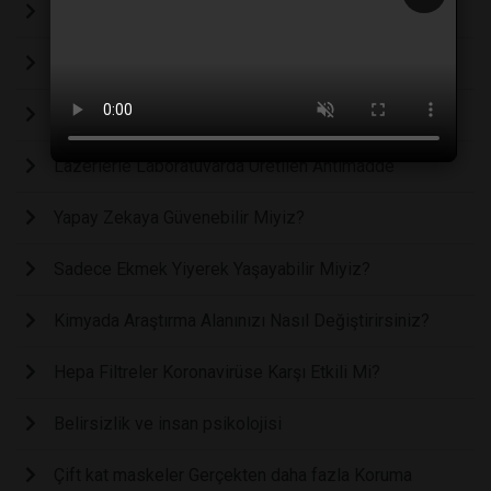
Aç Mıyım Yoksa Sıkıldım Mı?
3.4 Milyar Dozun Ardından Covid-19 Aşıları
Ay’ı Dünya’nın Oksijeni Mi Paslandırdı?
Lazerlerle Laboratuvarda Üretilen Antimadde
Yapay Zekaya Güvenebilir Miyiz?
Sadece Ekmek Yiyerek Yaşayabilir Miyiz?
Kimyada Araştırma Alanınızı Nasıl Değiştirirsiniz?
Hepa Filtreler Koronavirüse Karşı Etkili Mi?
Belirsizlik ve insan psikolojisi
Çift kat maskeler Gerçekten daha fazla Koruma