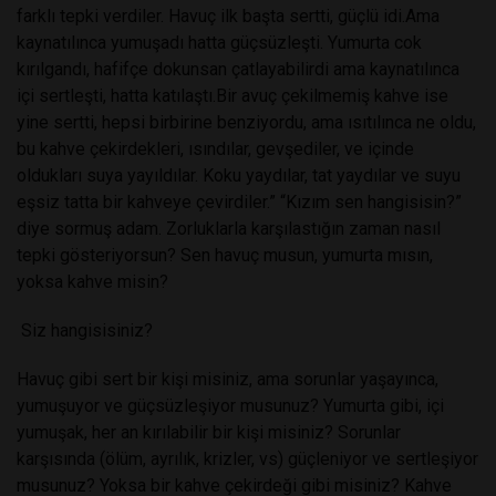
farklı tepki verdiler. Havuç ilk başta sertti, güçlü idi.Ama
kaynatılınca yumuşadı hatta güçsüzleşti. Yumurta cok
kırılgandı, hafifçe dokunsan çatlayabilirdi ama kaynatılınca
içi sertleşti, hatta katılaştı.Bir avuç çekilmemiş kahve ise
yine sertti, hepsi birbirine benziyordu, ama ısıtılınca ne oldu,
bu kahve çekirdekleri, ısındılar, gevşediler, ve içinde
oldukları suya yayıldılar. Koku yaydılar, tat yaydılar ve suyu
eşsiz tatta bir kahveye çevirdiler.” “Kızım sen hangisisin?”
diye sormuş adam. Zorluklarla karşılastığın zaman nasıl
tepki gösteriyorsun? Sen havuç musun, yumurta mısın,
yoksa kahve misin?
Siz hangisisiniz?
Havuç gibi sert bir kişi misiniz, ama sorunlar yaşayınca,
yumuşuyor ve güçsüzleşiyor musunuz? Yumurta gibi, içi
yumuşak, her an kırılabilir bir kişi misiniz? Sorunlar
karşısında (ölüm, ayrılık, krizler, vs) güçleniyor ve sertleşiyor
musunuz? Yoksa bir kahve çekirdeği gibi misiniz? Kahve