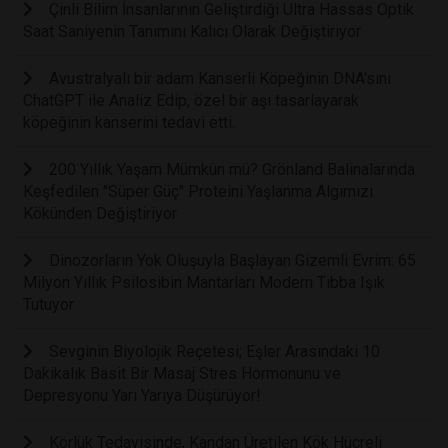
Çinli Bilim İnsanlarının Geliştirdiği Ultra Hassas Optik
Saat Saniyenin Tanımını Kalıcı Olarak Değiştiriyor
Avustralyalı bir adam Kanserli Köpeğinin DNA'sını
ChatGPT ile Analiz Edip, özel bir aşı tasarlayarak
köpeğinin kanserini tedavi etti.
200 Yıllık Yaşam Mümkün mü? Grönland Balinalarında
Keşfedilen "Süper Güç" Proteini Yaşlanma Algımızı
Kökünden Değiştiriyor
Dinozorların Yok Oluşuyla Başlayan Gizemli Evrim: 65
Milyon Yıllık Psilosibin Mantarları Modern Tıbba Işık
Tutuyor
Sevginin Biyolojik Reçetesi; Eşler Arasındaki 10
Dakikalık Basit Bir Masaj Stres Hormonunu ve
Depresyonu Yarı Yarıya Düşürüyor!
Körlük Tedavisinde, Kandan Üretilen Kök Hücreli