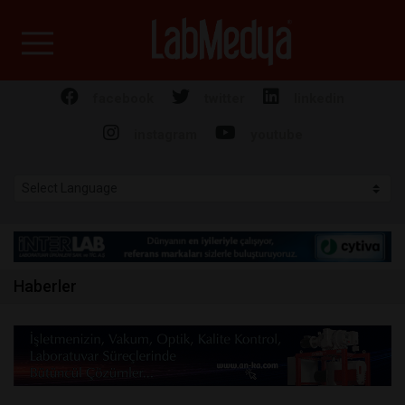
Labmedya - Laboratuv
facebook
twitter
linkedin
instagram
youtube
Haberler