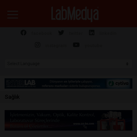
Labmedya - Laboratuv
facebook
twitter
linkedin
instagram
youtube
Sağlık