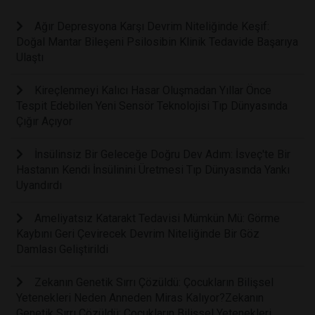
Ağır Depresyona Karşı Devrim Niteliğinde Keşif:
Doğal Mantar Bileşeni Psilosibin Klinik Tedavide Başarıya
Ulaştı
Kireçlenmeyi Kalıcı Hasar Oluşmadan Yıllar Önce
Tespit Edebilen Yeni Sensör Teknolojisi Tıp Dünyasında
Çığır Açıyor
İnsülinsiz Bir Geleceğe Doğru Dev Adım: İsveç'te Bir
Hastanın Kendi İnsülinini Üretmesi Tıp Dünyasında Yankı
Uyandırdı
Ameliyatsız Katarakt Tedavisi Mümkün Mü: Görme
Kaybını Geri Çevirecek Devrim Niteliğinde Bir Göz
Damlası Geliştirildi
Zekanın Genetik Sırrı Çözüldü: Çocukların Bilişsel
Yetenekleri Neden Anneden Miras Kalıyor?Zekanın
Genetik Sırrı Çözüldü: Çocukların Bilişsel Yetenekleri