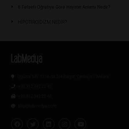
8 Felsefi Öğretiye Göre Hayatın Anlamı Nedir?
HİPOTİROİDİZM NEDİR?
Oğuzlar Mh. 1374. Sk 2/4 Balgat, Çankaya / Ankara
+90 312 342 22 45
+90 312 342 22 46
bilgi@labmedya.com