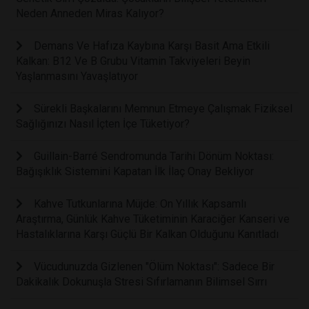
Neden Anneden Miras Kalıyor?
Demans Ve Hafıza Kaybına Karşı Basit Ama Etkili
Kalkan: B12 Ve B Grubu Vitamin Takviyeleri Beyin
Yaşlanmasını Yavaşlatıyor
Sürekli Başkalarını Memnun Etmeye Çalışmak Fiziksel
Sağlığınızı Nasıl İçten İçe Tüketiyor?
Guillain-Barré Sendromunda Tarihi Dönüm Noktası:
Bağışıklık Sistemini Kapatan İlk İlaç Onay Bekliyor
Kahve Tutkunlarına Müjde: On Yıllık Kapsamlı
Araştırma, Günlük Kahve Tüketiminin Karaciğer Kanseri ve
Hastalıklarına Karşı Güçlü Bir Kalkan Olduğunu Kanıtladı
Vücudunuzda Gizlenen "Ölüm Noktası": Sadece Bir
Dakikalık Dokunuşla Stresi Sıfırlamanın Bilimsel Sırrı