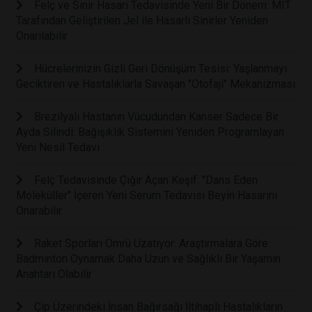
Felç ve Sinir Hasarı Tedavisinde Yeni Bir Dönem: MIT
Tarafından Geliştirilen Jel ile Hasarlı Sinirler Yeniden
Onarılabilir
Hücrelerinizin Gizli Geri Dönüşüm Tesisi: Yaşlanmayı
Geciktiren ve Hastalıklarla Savaşan "Otofaji" Mekanizması
Brezilyalı Hastanın Vücudundan Kanser Sadece Bir
Ayda Silindi: Bağışıklık Sistemini Yeniden Programlayan
Yeni Nesil Tedavi
Felç Tedavisinde Çığır Açan Keşif: "Dans Eden
Moleküller" İçeren Yeni Serum Tedavisi Beyin Hasarını
Onarabilir
Raket Sporları Ömrü Uzatıyor: Araştırmalara Göre
Badminton Oynamak Daha Uzun ve Sağlıklı Bir Yaşamın
Anahtarı Olabilir
Çip Üzerindeki İnsan Bağırsağı İltihaplı Hastalıkların