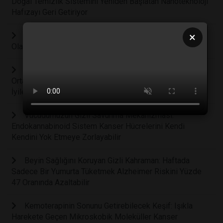
Doğal Temizlik Sistemini Yeniden Başlatan Nanoteknoloji
Hafızayı Geri Getiriyor
×
Masum Sanılan Bir Kadeh İçki Bile Beyni Fiziksel
Olarak Küçültüyor ve Yaşlanmayı Hızlandırıyor
Bilim İnsanları Tükürüğümüzdeki Saklı Şifa Gücünü
Ortaya Çıkardı: Ağız İçi Yaralar Neden Deriden Daha Hızlı
İyileşiyor?
Vücudumuzun Gizli Savunma Mekanizması:
Endokannabinoid Sistem Kanser Hücrelerini Kendi
Kendini Yok Etmeye Zorlayabilir
Beyin Sağlığını Koruyan Gizli Kahraman: Haftada
Sadece Bir Yumurta Tüketmek Alzheimer Riskini Yüzde
47 Oranında Azaltabilir
Kemoterapinin Sonunu Getirebilecek Keşif: Işıkla
Harekete Geçen Mikroskobik Moleküller Kanser