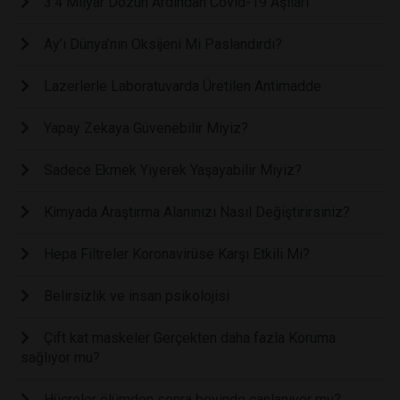
3.4 Milyar Dozun Ardından Covid-19 Aşıları
Ay’ı Dünya’nın Oksijeni Mi Paslandırdı?
Lazerlerle Laboratuvarda Üretilen Antimadde
Yapay Zekaya Güvenebilir Miyiz?
Sadece Ekmek Yiyerek Yaşayabilir Miyiz?
Kimyada Araştırma Alanınızı Nasıl Değiştirirsiniz?
Hepa Filtreler Koronavirüse Karşı Etkili Mi?
Belirsizlik ve insan psikolojisi
Çift kat maskeler Gerçekten daha fazla Koruma
sağlıyor mu?
Hücreler ölümden sonra beyinde canlanıyor mu?