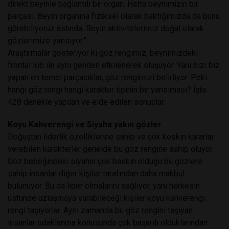
direkt beyinle bağlantılı bir organ. Hatta beynimizin bir
parçası. Beyin organına fiziksel olarak baktığımızda da bunu
görebiliyoruz aslında. Beyin aktivitelerimiz doğal olarak
gözlerimize yansıyor.”
Araştırmalar gösteriyor ki göz rengimiz, beynimizdeki
frontal lob ile aynı genden etkilenerek oluşuyor. Yani bizi biz
yapan en temel parçacıklar, göz rengimizi belirliyor. Peki
hangi göz rengi hangi karakter tipinin bir yansıması? İşte
428 denekle yapılan ve elde edilen sonuçlar:
Koyu Kahverengi ve Siyaha yakın gözler
Doğuştan liderlik özelliklerine sahip ve çok keskin kararlar
verebilen karakterler genelde bu göz rengine sahip oluyor.
Göz bebeğindeki siyahın çok baskın olduğu bu gözlere
sahip insanlar diğer kişiler tarafından daha makbul
bulunuyor. Bu da lider olmalarını sağlıyor, yani herkesin
üstünde uzlaşmaya varabileceği kişiler koyu kahverengi
rengi taşıyorlar. Aynı zamanda bu göz rengini taşıyan
insanlar odaklanma konusunda çok başarılı olduklarından