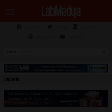
Labmedya - Laboratuv
facebook
twitter
linkedin
instagram
youtube
Haberler