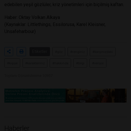
edebilen yeşil gözlüler, kriz yönetimleri için biçilmiş kaftan.
Haber: Oktay Volkan Alkaya
(Kaynaklar: Littlethings, Essilorusa, Karel Kleisner,
Unsafeharbour)
Etiketler
#göz
#renginiz
#karşınızdaki
#kişiye
#karakteriniz
#hakkında
#bilgi
#veriyor
Toplam Görüntülenme 10957
Haberler