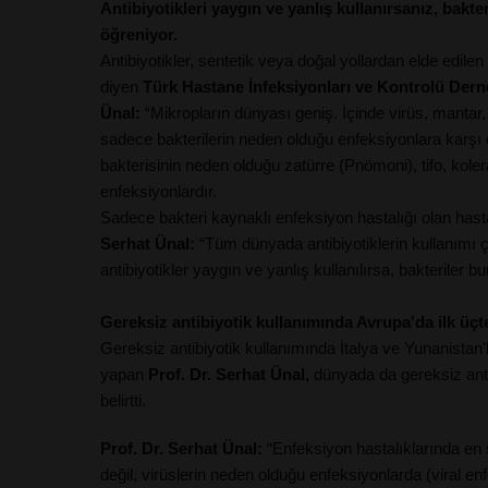
Antibiyotikleri yaygın ve yanlış kullanırsanız, bakte
öğreniyor.
Antibiyotikler, sentetik veya doğal yollardan elde edilen
diyen
Türk Hastane İnfeksiyonları ve Kontrolü Dern
Ünal:
“Mikropların dünyası geniş. İçinde virüs, mantar, p
sadece bakterilerin neden olduğu enfeksiyonlara karşı e
bakterisinin neden olduğu zatürre (Pnömoni), tifo, koler
enfeksiyonlardır.
Sadece bakteri kaynaklı enfeksiyon hastalığı olan hastal
Serhat Ünal:
“Tüm dünyada antibiyotiklerin kullanımı
antibiyotikler yaygın ve yanlış kullanılırsa, bakteriler 
Gereksiz antibiyotik kullanımında Avrupa'da ilk üçt
Gereksiz antibiyotik kullanımında İtalya ve Yunanistan'l
yapan
Prof. Dr. Serhat Ünal,
dünyada da gereksiz anti
belirtti.
Prof. Dr. Serhat Ünal:
“Enfeksiyon hastalıklarında en 
değil, virüslerin neden olduğu enfeksiyonlarda (viral e