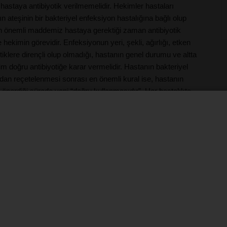
hastaya antibiyotik verilmemelidir. Hekimler hastaları
 ateşinin bir bakteriyel enfeksiyon hastalığına bağlı olup
. En önemli maddemiz hastaya gerektiği zaman antibiyotik
hekimin görevidir. Enfeksiyonun yeri, şekli, ağırlığı, etken
klere dirençli olup olmadığı, hastanın genel durumu ve altta
kim doğru antibiyotiğe karar vermelidir. Hastanın bakteriyel
ndan reçetelenmesi sonrası en önemli kural ise, hastanın
e önerdiği sürede yani “doğru kullanmasıdır”. Her hastalıkta
kim, hasta ile iş birliği içerisinde olmalıdır. Antibiyotiğin
ç miligram, günde kaç tane, kaç saat arayla alması gerektiğini
ur. Tüm bunlar, bizi akılcı antibiyotik kullanımı dediğimiz
lan noktaya getiriyor yani “hekim, eczacı ve hasta iş birliğine”.
den antibiyotik temin edilemez
kim tarafından yazılan reçete olmadan eczanelerden antibiyotik
Yanlış ve gereksiz antibiyotik kullanımında, tedavi için
ığın tedavisi açısından bir anlamı olmuyor, hem ilacın belli
maruz bırakıyorsunuz. Ek olarak, boşa para harcıyorsunuz, mali
yaygın ve yanlış antibiyotik kullanımı nedeniyle, gerekmediği