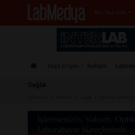
Labmedya - Laboratuv
Bizi Takip Edin
Hızlı Erişim
Reklam
LabSek
Sağlık
Labmedya
Haberler
Sağlık
Gereksiz antibiyot