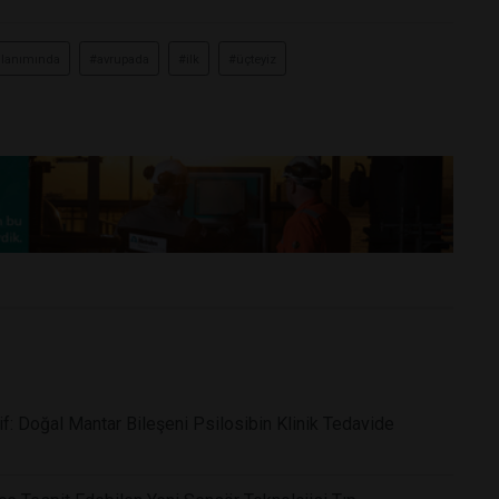
llanımında
#avrupada
#ilk
#üçteyiz
f: Doğal Mantar Bileşeni Psilosibin Klinik Tedavide