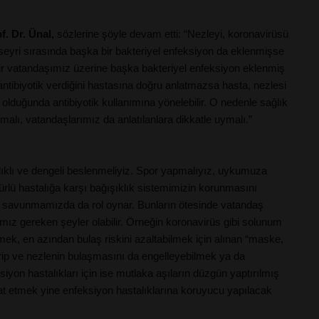
f. Dr. Ünal,
sözlerine şöyle devam etti: “Nezleyi, koronavirüsü
n seyri sırasında başka bir bakteriyel enfeksiyon da eklenmişse
bir vatandaşımız üzerine başka bakteriyel enfeksiyon eklenmiş
antibiyotik verdiğini hastasına doğru anlatmazsa hasta, nezlesi
le olduğunda antibiyotik kullanımına yönelebilir. O nedenle sağlık
tmalı, vatandaşlarımız da anlatılanlara dikkatle uymalı.”
ağlıklı ve dengeli beslenmeliyiz. Spor yapmalıyız, uykumuza
türlü hastalığa karşı bağışıklık sistemimizin korunmasını
e savunmamızda da rol oynar. Bunların ötesinde vatandaş
mız gereken şeyler olabilir. Örneğin koronavirüs gibi solunum
lmek, en azından bulaş riskini azaltabilmek için alınan “maske,
n grip ve nezlenin bulaşmasını da engelleyebilmek ya da
ksiyon hastalıkları için ise mutlaka aşıların düzgün yaptırılmış
kkat etmek yine enfeksiyon hastalıklarına koruyucu yapılacak