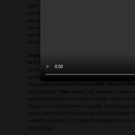
halde verdiğiniz antibiyotiği vücudunuzdaki mikroorganiz
kullanım nedeniyle bakteriler tarafından tanınıp, kendisi
gerçekten hastalık olduğu zaman kullandığınızda etkisi
önemli bedeli ise “antibiyotiklere karşı bakteriler tara
hastalıklarının tedavisinde başarısızlık” olarak ödeniyo
gerekiyor.”
Yanlış ve gereksiz antibiyotik kullanma, hapı yutma
Prof. Dr. Serhat Ünal:
“Dirençle mücadele için sağlık 
Doktorlara, hemşirelere bu konuda birçok eğitim programı
nedenle vatandaşın da bu konuda uyarılması ve eğitilmes
programlar uygulanıyor. Biz de
KLİMİK, EKMUD, HİDE
ortak başlattığı “
Hapı Yutma
” halk farkındalık kampan
kampanya geliştirmek için kolları sıvadık.
Hapı yutmak n
Sloganımızı bunun üzerine kurguladık. Kampanyayla ilg
Ayrıca, topluma yönelik antibiyotik kullanma kurallarını
olacağını umuyoruz. T.C. Sağlık Bakanlığımızla da iş b
ulaştıracağız.”