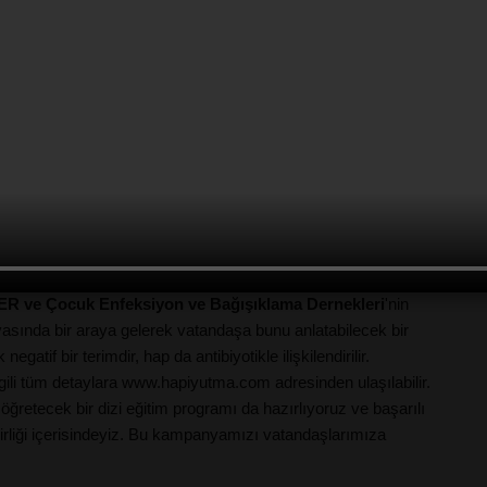
malarla tanıştırıyorsunuz. Şimdi etkili olan antibiyotik, yanlış
ne karşı direnç geliştirilmesi nedeniyle bir süre sonra
ni gösteremiyor. Gereksiz ve yanlış antibiyotik kullanımının en
fından geliştirilen direnç ve bunun sonucunda enfeksiyon
r. Bu nedenle akıllı antibiyotik kullanım kurallarına uymak
personelinin bu konuda eğitilmesi ve duyarlı olması gerekir.
 yapılıyor. Doktor, hasta, eczacı iş birliği çok gereklidir. Bu
i gereklidir. Bunun için de dünyanın değişik ülkelerinde farklı
R ve Çocuk Enfeksiyon ve Bağışıklama
Dernekleri
'nin
yasında bir araya gelerek vatandaşa bunu anlatabilecek bir
egatif bir terimdir, hap da antibiyotikle ilişkilendirilir.
ili tüm detaylara
www.hapiyutma.com
adresinden ulaşılabilir.
 öğretecek bir dizi eğitim programı da hazırlıyoruz ve başarılı
irliği içerisindeyiz. Bu kampanyamızı vatandaşlarımıza