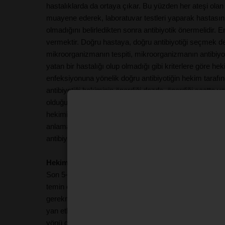
hastalıklarda da ortaya çıkar. Bu yüzden her ateşi olan 
muayene ederek, laboratuvar testleri yaparak hastasının
olmadığını belirledikten sonra antibiyotik önermelidir
vermektir. Doğru hastaya, doğru antibiyotiği seçmek de 
mikroorganizmanın tespiti, mikroorganizmanın antibiyoti
yatan bir hastalığı olup olmadığı gibi kriterlere göre he
enfeksiyonuna yönelik doğru antibiyotiğin hekim tarafı
antibiyotiği hekiminin önerdiği dozda, önerdiği saatte v
olduğu gibi enfeksiyon hastalığında da tedavi sürecinde he
hekiminin reçetelediği, eczacının belirttiği şekilde, ka
anlamak ve bunu doğru uygulamak hastanın sorumluluğud
antibiyotik direncini engellemedeki en büyük silahımız o
Hekim tarafından yazılan reçete olmadan eczaneler
Son 5–6 yıl içerisinde kare kod uygulamasıyla artık he
temin edilememektedir diyen
Prof. Dr. Serhat Ünal:
“
gerekmediği halde vücuda ilaç veriyorsunuz. Hem hastal
yan etkileri var, vücudu gereksiz yere o yan etkilere 
yönü de var. Ama bunların tümünden daha da önemlisi, 