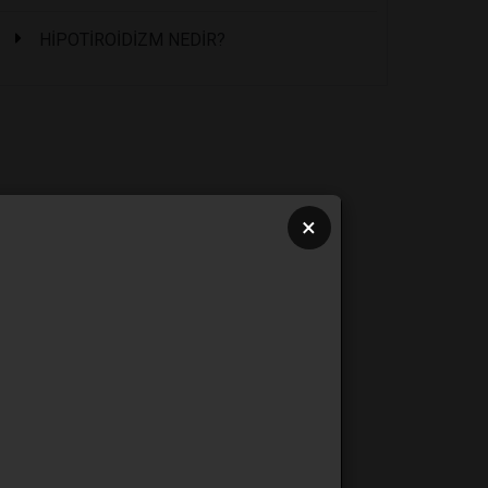
HİPOTİROİDİZM NEDİR?
×