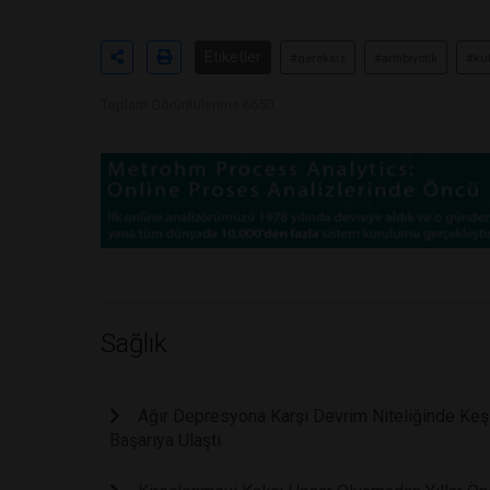
Etiketler
#gereksiz
#antibiyotik
#ku
Toplam Görüntülenme 6650
Sağlık
Ağır Depresyona Karşı Devrim Niteliğinde Keşi
Başarıya Ulaştı