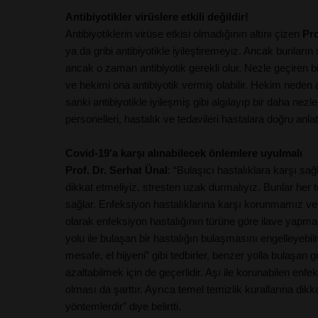
Antibiyotikler virüslere etkili değildir!
Antibiyotiklerin virüse etkisi olmadığının altını çizen
Pro
ya da gribi antibiyotikle iyileştiremeyiz. Ancak bunları
ancak o zaman antibiyotik gerekli olur. Nezle geçiren 
ve hekimi ona antibiyotik vermiş olabilir. Hekim neden 
sanki antibiyotikle iyileşmiş gibi algılayıp bir daha nez
personelleri, hastalık ve tedavileri hastalara doğru anla
Covid-19'a karşı alınabilecek önlemlere uyulmalı
Prof. Dr. Serhat Ünal
: “Bulaşıcı hastalıklara karşı s
dikkat etmeliyiz, stresten uzak durmalıyız. Bunlar her 
sağlar. Enfeksiyon hastalıklarına karşı korunmamız v
olarak enfeksiyon hastalığının türüne göre ilave yapma
yolu ile bulaşan bir hastalığın bulaşmasını engelleyebi
mesafe, el hijyeni” gibi tedbirler, benzer yolla bulaşa
azaltabilmek için de geçerlidir. Aşı ile korunabilen enfe
olması da şarttır. Ayrıca temel temizlik kurallarına di
yöntemlerdir” diye belirtti.