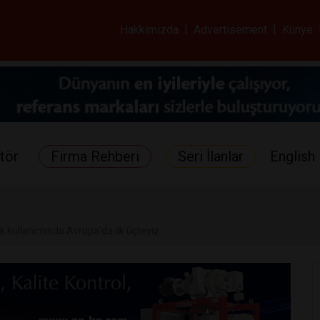
ar ve Sağlık Gazetes
Hakkımızda
|
Advertisement
|
Künye
tör
Firma Rehberi
Seri İlanlar
English 
ik kullanımında Avrupa'da ilk üçteyiz