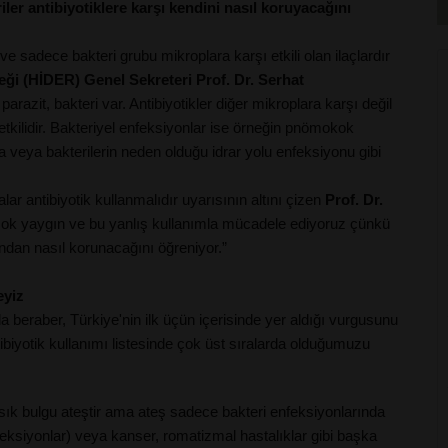
riler antibiyotiklere karşı kendini nasıl koruyacağını
 ve sadece bakteri grubu mikroplara karşı etkili olan ilaçlardır
eği (HİDER) Genel Sekreteri Prof. Dr. Serhat
arazit, bakteri var. Antibiyotikler diğer mikroplara karşı değil
tkilidir. Bakteriyel enfeksiyonlar ise örneğin pnömokok
a veya bakterilerin neden olduğu idrar yolu enfeksiyonu gibi
ar antibiyotik kullanmalıdır uyarısının altını çizen
Prof. Dr.
 çok yaygın ve bu yanlış kullanımla mücadele ediyoruz çünkü
bundan nasıl korunacağını öğreniyor.”
eyiz
a beraber, Türkiye'nin ilk üçün içerisinde yer aldığı vurgusunu
biyotik kullanımı listesinde çok üst sıralarda olduğumuzu
sık bulgu ateştir ama ateş sadece bakteri enfeksiyonlarında
nfeksiyonlar) veya kanser, romatizmal hastalıklar gibi başka