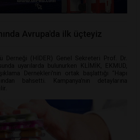
mında Avrupa'da ilk üçteyiz
lü Derneği (HİDER) Genel Sekreteri Prof. Dr.
nusunda uyarılarda bulunurken KLİMİK, EKMUD,
lama Dernekleri'nin ortak başlattığı “Hapı
ndan bahsetti. Kampanya'nın detaylarına
ir.