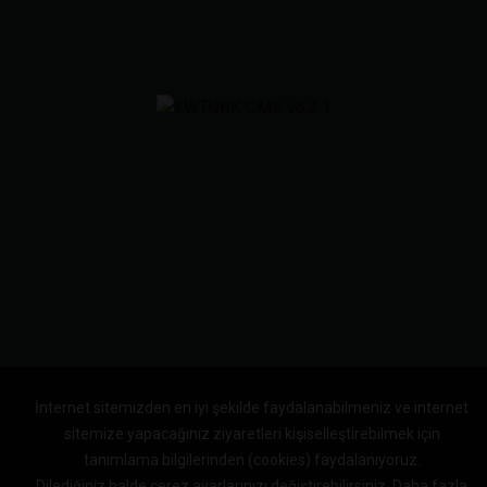
İnternet sitemizden en iyi şekilde faydalanabilmeniz ve internet
sitemize yapacağınız ziyaretleri kişiselleştirebilmek için
tanımlama bilgilerinden (cookies) faydalanıyoruz.
Dilediğiniz halde çerez ayarlarınızı değiştirebilirsiniz.
Daha fazla