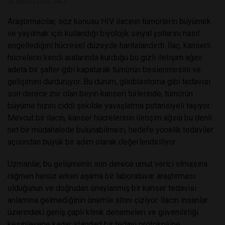
07 NISAN 2026, SALI
Araştırmacılar, söz konusu HIV ilacının tümörlerin büyümek
ve yayılmak için kullandığı biyolojik sinyal yollarını nasıl
engellediğini hücresel düzeyde haritalandırdı. İlaç, kanserli
hücrelerin kendi aralarında kurduğu bu gizli iletişim ağını
adeta bir şalter gibi kapatarak tümörün beslenmesini ve
gelişimini durduruyor. Bu durum, glioblastoma gibi tedavisi
son derece zor olan beyin kanseri türlerinde, tümörün
büyüme hızını ciddi şekilde yavaşlatma potansiyeli taşıyor.
Mevcut bir ilacın, kanser hücrelerinin iletişim ağına bu denli
net bir müdahalede bulunabilmesi, hedefe yönelik tedaviler
açısından büyük bir adım olarak değerlendiriliyor.
Uzmanlar, bu gelişmenin son derece umut verici olmasına
rağmen henüz erken aşama bir laboratuvar araştırması
olduğunun ve doğrudan onaylanmış bir kanser tedavisi
anlamına gelmediğinin önemle altını çiziyor. İlacın insanlar
üzerindeki geniş çaplı klinik denemeleri ve güvenilirliği
kesinleşene kadar standart bir tedavi protokolüne