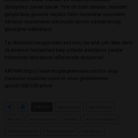
dönüşmesi zaman alacak. Yine de bilim dünyası, önceden
geliştirilmiş güvenilir ilaçların farklı hastalıklar üzerindeki
etkilerini incelemenin onkolojide devrim yaratabileceği
gerçeğine odaklanıyor.
Tıp dünyasını meşgul eden asıl soru ise artık çok daha derin:
Ya amansız hastalıklara karşı yıllardır aradığımız yanıtlar
halihazırda laboratuvar raflarımızda duruyorsa?
KAYNAK:
https://www.drugtargetreview.com/hiv-drug-
maraviroc-could-be-used-to-slow-glioblastoma-
growth/682508.article
Etiketler
#beyin kanseri
#glioblastoma
#hıv ilacı
#kanser tedavisi
#onkoloji
#hücresel sinyaller
#bilimsel araştırma
#tümör büyümesi
#tıp dünyası