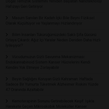
Doğal Temizlik Sistemini Yeniden Başlatan Nanoteknoloji
Hafızayı Geri Getiriyor
Masum Sanılan Bir Kadeh İçki Bile Beyni Fiziksel
Olarak Küçültüyor ve Yaşlanmayı Hızlandırıyor
Bilim İnsanları Tükürüğümüzdeki Saklı Şifa Gücünü
Ortaya Çıkardı: Ağız İçi Yaralar Neden Deriden Daha Hızlı
İyileşiyor?
Vücudumuzun Gizli Savunma Mekanizması:
Endokannabinoid Sistem Kanser Hücrelerini Kendi
Kendini Yok Etmeye Zorlayabilir
Beyin Sağlığını Koruyan Gizli Kahraman: Haftada
Sadece Bir Yumurta Tüketmek Alzheimer Riskini Yüzde
47 Oranında Azaltabilir
Kemoterapinin Sonunu Getirebilecek Keşif: Işıkla
Harekete Geçen Mikroskobik Moleküller Kanser