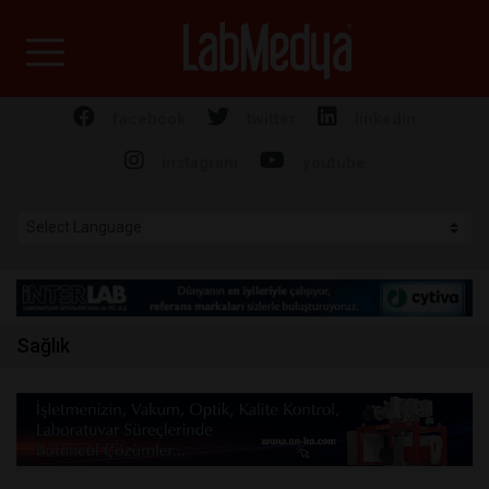
Labmedya - Laboratuv
facebook
twitter
linkedin
instagram
youtube
Sağlık