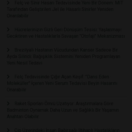
Felç ve Sinir Hasarı Tedavisinde Yeni Bir Dönem: MIT
Tarafından Geliştirilen Jel ile Hasarlı Sinirler Yeniden
Onarılabilir
Hücrelerinizin Gizli Geri Dönüşüm Tesisi: Yaşlanmayı
Geciktiren ve Hastalıklarla Savaşan "Otofaji" Mekanizması
Brezilyalı Hastanın Vücudundan Kanser Sadece Bir
Ayda Silindi: Bağışıklık Sistemini Yeniden Programlayan
Yeni Nesil Tedavi
Felç Tedavisinde Çığır Açan Keşif: "Dans Eden
Moleküller" İçeren Yeni Serum Tedavisi Beyin Hasarını
Onarabilir
Raket Sporları Ömrü Uzatıyor: Araştırmalara Göre
Badminton Oynamak Daha Uzun ve Sağlıklı Bir Yaşamın
Anahtarı Olabilir
Çip Üzerindeki İnsan Bağırsağı İltihaplı Hastalıkların