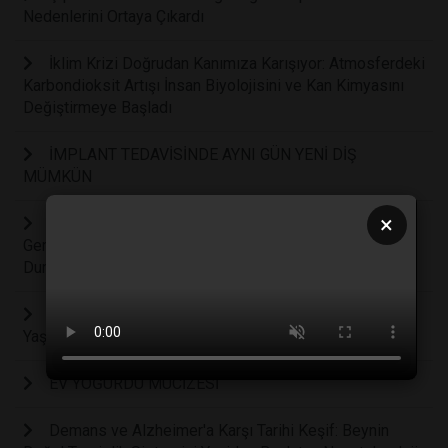
Nedenlerini Ortaya Çıkardı
İklim Krizi Doğrudan Kanımıza Karışıyor: Atmosferdeki
Karbondioksit Artışı İnsan Biyolojisini ve Kan Kimyasını
Değiştirmeye Başladı
İMPLANT TEDAVİSİNDE AYNI GÜN YENİ DİŞ
MÜMKÜN
×
Z Kuşağı Zeka Testlerinde Milenyum Neslinin
Gerisinde Kaldı: Dijitalleşme Zihinsel Gelişimi Nasıl
Durdurdu?
Müzik Dinlemenin İnsan Beynine Etkisi Kanıtlandı: 70
Yaş Üzerinde Demans Riski Yüzde 40 Oranında Düşüyor
EV YOĞURDU MUCİZESİ
Demans ve Alzheimer'a Karşı Tarihi Keşif: Beynin