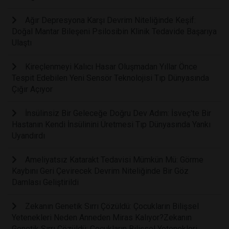
Ağır Depresyona Karşı Devrim Niteliğinde Keşif:
Doğal Mantar Bileşeni Psilosibin Klinik Tedavide Başarıya
Ulaştı
Kireçlenmeyi Kalıcı Hasar Oluşmadan Yıllar Önce
Tespit Edebilen Yeni Sensör Teknolojisi Tıp Dünyasında
Çığır Açıyor
İnsülinsiz Bir Geleceğe Doğru Dev Adım: İsveç'te Bir
Hastanın Kendi İnsülinini Üretmesi Tıp Dünyasında Yankı
Uyandırdı
Ameliyatsız Katarakt Tedavisi Mümkün Mü: Görme
Kaybını Geri Çevirecek Devrim Niteliğinde Bir Göz
Damlası Geliştirildi
Zekanın Genetik Sırrı Çözüldü: Çocukların Bilişsel
Yetenekleri Neden Anneden Miras Kalıyor?Zekanın
Genetik Sırrı Çözüldü: Çocukların Bilişsel Yetenekleri