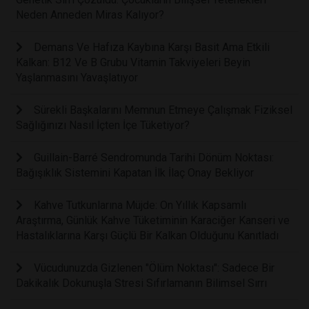
Neden Anneden Miras Kalıyor?
Demans Ve Hafıza Kaybına Karşı Basit Ama Etkili
Kalkan: B12 Ve B Grubu Vitamin Takviyeleri Beyin
Yaşlanmasını Yavaşlatıyor
Sürekli Başkalarını Memnun Etmeye Çalışmak Fiziksel
Sağlığınızı Nasıl İçten İçe Tüketiyor?
Guillain-Barré Sendromunda Tarihi Dönüm Noktası:
Bağışıklık Sistemini Kapatan İlk İlaç Onay Bekliyor
Kahve Tutkunlarına Müjde: On Yıllık Kapsamlı
Araştırma, Günlük Kahve Tüketiminin Karaciğer Kanseri ve
Hastalıklarına Karşı Güçlü Bir Kalkan Olduğunu Kanıtladı
Vücudunuzda Gizlenen "Ölüm Noktası": Sadece Bir
Dakikalık Dokunuşla Stresi Sıfırlamanın Bilimsel Sırrı