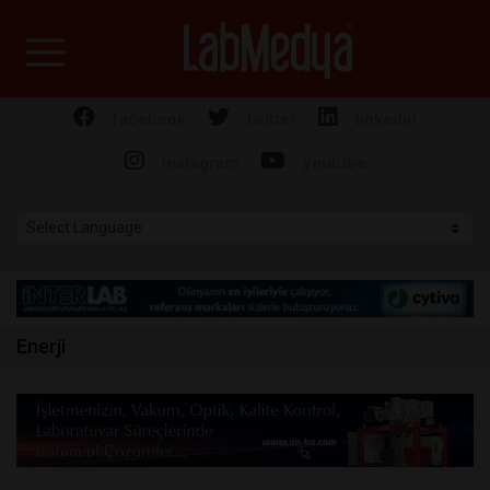
Labmedya - Laboratuv
facebook
twitter
linkedin
instagram
youtube
Enerji