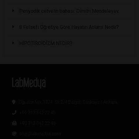
Periyodik cetvelin babası: Dimitri Mendeleyev
8 Felsefi Öğretiye Göre Hayatın Anlamı Nedir?
HİPOTİROİDİZM NEDİR?
Oğuzlar Mh. 1374. Sk 2/4 Balgat, Çankaya / Ankara
+90 312 342 22 45
+90 312 342 22 46
bilgi@labmedya.com