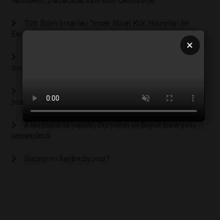
radyoaktif parçacıklar üzerinde çalışıyorlar
Türk Bilim İnsanları “İnsan Nöral Kök Hücreleri İle
Elektrik Üreten Biyoyakıt Hücresi” Geliştirdi
×
Yenilenebilir enerjinin ihtiyaç duyduğu "fazla alan"
sorunu için yeni bir çalışma
Hollanda'nın Kuzey Denizi’nde rüzgar çiftliği adası
planı
Avustralya’da yapılan Dünya’nın en büyük bataryası
tamamlandı
Geceyi mi kaybediyoruz?