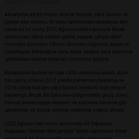
16 AĞUSTOS 2023, ÇARŞAMBA
Almanya'ya ait 85 milyon dolarlık hidrojen yakıt hücresi ile
çalışan tren sistemi, ilk kamu tanıtımından neredeyse tam
olarak bir yıl sonra, 2022 Ağustos'unda kapanıyor. Ancak
demiryolları tekrar kirletici gazlar yayarak çalışan dizel
motorlara dönmüyor. Ülkenin Ekonomi, Ulaştırma, İnşaat ve
Dijitalleşme Bakanlığı'na göre, hatlar sadece daha ekonomik
işletilebilen elektrik bataryalı sistemlere geçiyor.
Almanya'nın devlete ait olan LVNG demiryolu şirketi, dizel
tren geçiş yollarını 2012 yılında planlamaya başlamış ve
2018 yılında hidrojen yakıt hücresi trenlerini test etmeye
başlamıştı. Ancak Alt Saksonya bölgesindeki geçiş süreci,
mevcut trenleri uygun donanım ve yazılımla donatma gibi
gecikmeler ve lojistik sorunlar nedeniyle yıllarca aksadı.
2022 Ağustos'taki resmi tanıtımında Alt Saksonya
Başbakanı Stephan Weil, projeyi "dünya çapında bir örnek
model [ve] Alt Saksonya'da başarılı bir dönüşümün