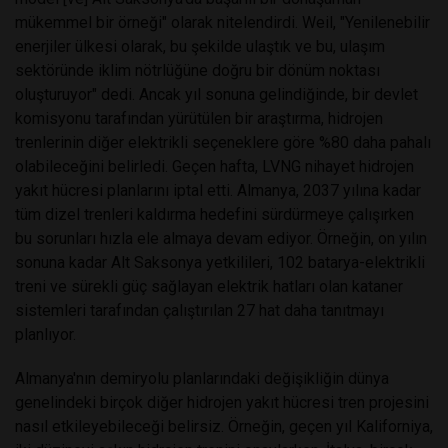
mükemmel bir örneği" olarak nitelendirdi. Weil, "Yenilenebilir
enerjiler ülkesi olarak, bu şekilde ulaştık ve bu, ulaşım
sektöründe iklim nötrlüğüne doğru bir dönüm noktası
oluşturuyor" dedi. Ancak yıl sonuna gelindiğinde, bir devlet
komisyonu tarafından yürütülen bir araştırma, hidrojen
trenlerinin diğer elektrikli seçeneklere göre %80 daha pahalı
olabileceğini belirledi. Geçen hafta, LVNG nihayet hidrojen
yakıt hücresi planlarını iptal etti. Almanya, 2037 yılına kadar
tüm dizel trenleri kaldırma hedefini sürdürmeye çalışırken
bu sorunları hızla ele almaya devam ediyor. Örneğin, on yılın
sonuna kadar Alt Saksonya yetkilileri, 102 batarya-elektrikli
treni ve sürekli güç sağlayan elektrik hatları olan kataner
sistemleri tarafından çalıştırılan 27 hat daha tanıtmayı
planlıyor.
Almanya'nın demiryolu planlarındaki değişikliğin dünya
genelindeki birçok diğer hidrojen yakıt hücresi tren projesini
nasıl etkileyebileceği belirsiz. Örneğin, geçen yıl Kaliforniya,