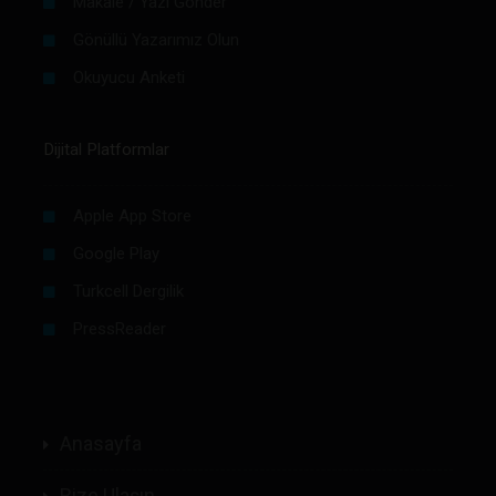
Makale / Yazı Gönder
Gönüllü Yazarımız Olun
Okuyucu Anketi
Dijital Platformlar
Apple App Store
Google Play
Turkcell Dergilik
PressReader
Anasayfa
Bize Ulaşın