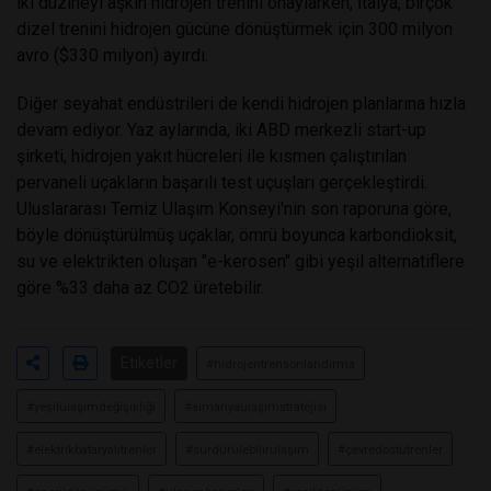
iki düzineyi aşkın hidrojen trenini onaylarken, İtalya, birçok
dizel trenini hidrojen gücüne dönüştürmek için 300 milyon
avro ($330 milyon) ayırdı.
Diğer seyahat endüstrileri de kendi hidrojen planlarına hızla
devam ediyor. Yaz aylarında, iki ABD merkezli start-up
şirketi, hidrojen yakıt hücreleri ile kısmen çalıştırılan
pervaneli uçakların başarılı test uçuşları gerçekleştirdi.
Uluslararası Temiz Ulaşım Konseyi'nin son raporuna göre,
böyle dönüştürülmüş uçaklar, ömrü boyunca karbondioksit,
su ve elektrikten oluşan "e-kerosen" gibi yeşil alternatiflere
göre %33 daha az CO2 üretebilir.
Etiketler
#hidrojentrensonlandırma
#yeşilulaşımdeğişikliği
#almanyaulaşımstratejisi
#elektrikbataryalıtrenler
#sürdürülebilirulaşım
#çevredostutrenler