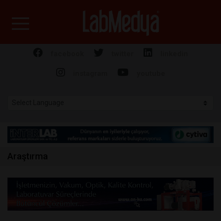
Labmedya - Laboratuv
facebook
twitter
linkedin
instagram
youtube
Araştırma