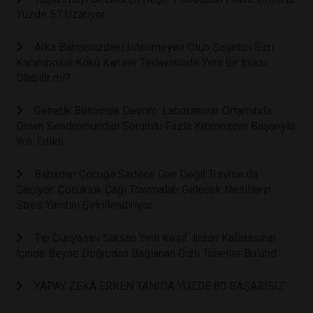
Yüzde 57 Uzatıyor
Arka Bahçenizdeki İstenmeyen Otun Şaşırtıcı Sırrı:
Karahindiba Kökü Kanser Tedavisinde Yeni Bir İpucu
Olabilir mi?
Genetik Biliminde Devrim: Laboratuvar Ortamında
Down Sendromundan Sorumlu Fazla Kromozom Başarıyla
Yok Edildi
Babadan Çocuğa Sadece Gen Değil Travma da
Geçiyor: Çocukluk Çağı Travmaları Gelecek Nesillerin
Stres Yanıtını Şekillendiriyor
Tıp Dünyasını Sarsan Yeni Keşif: İnsan Kafatasının
İçinde Beyne Doğrudan Bağlanan Gizli Tüneller Bulund
YAPAY ZEKÂ ERKEN TANIDA YÜZDE 80 BAŞARISIZ