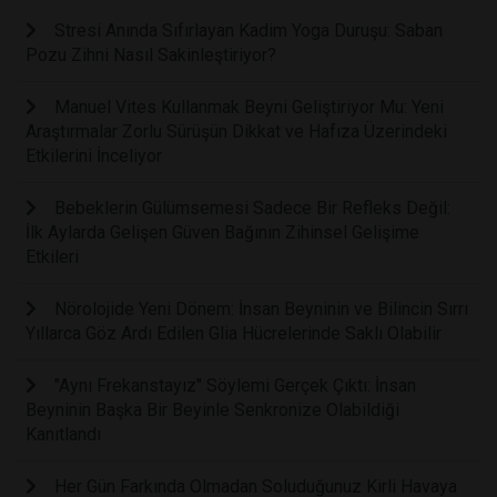
Stresi Anında Sıfırlayan Kadim Yoga Duruşu: Saban
Pozu Zihni Nasıl Sakinleştiriyor?
Manuel Vites Kullanmak Beyni Geliştiriyor Mu: Yeni
Araştırmalar Zorlu Sürüşün Dikkat ve Hafıza Üzerindeki
Etkilerini İnceliyor
Bebeklerin Gülümsemesi Sadece Bir Refleks Değil:
İlk Aylarda Gelişen Güven Bağının Zihinsel Gelişime
Etkileri
Nörolojide Yeni Dönem: İnsan Beyninin ve Bilincin Sırrı
Yıllarca Göz Ardı Edilen Glia Hücrelerinde Saklı Olabilir
"Aynı Frekanstayız" Söylemi Gerçek Çıktı: İnsan
Beyninin Başka Bir Beyinle Senkronize Olabildiği
Kanıtlandı
Her Gün Farkında Olmadan Soluduğunuz Kirli Havaya