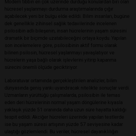
Modern tıbbın en çok üzerinde durduğu konulardan biri olan
hücresel yaşlanmayı durdurma araştırmalarında çığır
açabilecek yeni bir bulgu elde edildi. Bilim insanları, bugüne
dek genellikle zihinsel sağlık tedavilerinde incelenen
psilosibin adlı bileşenin, insan hücrelerinin yaşam süresini
dramatik bir biçimde uzatabileceğini ortaya koydu. Yapılan
son incelemelere göre, psilosibinin aktif formu olarak
bilinen psilosin, hücresel yaşlanmayı yavaşlatıyor ve
hücrelerin yaşa bağlı olarak işlevlerini yitirip kapanma
sürecini önemli ölçüde geciktiriyor.
Laboratuvar ortamında gerçekleştirilen analizler, bilim
dünyasında geniş yankı uyandıracak nitelikte sonuçlar verdi.
Uzmanların yürüttüğü çalışmalarda, psilosibin ile temas
eden deri hücrelerinin normal yaşam döngülerine kıyasla
yaklaşık yüzde 51 oranında daha uzun süre hayatta kaldığı
tespit edildi. Akciğer hücreleri üzerinde yapılan testlerde
ise bu yaşam süresi artışının yüzde 57 seviyesine kadar
ulaştığı gözlemlendi. Bu veriler, hücresel dayanıklılığın