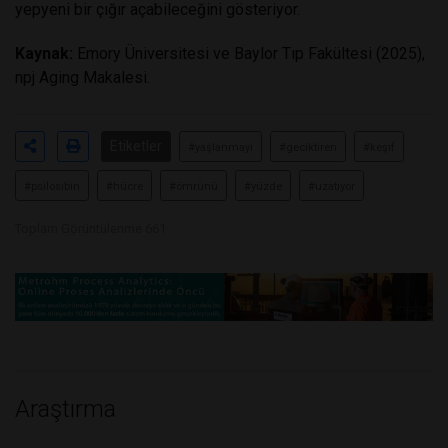
yepyeni bir çığır açabileceğini gösteriyor.
Kaynak:
Emory Üniversitesi ve Baylor Tıp Fakültesi (2025),
npj Aging Makalesi.
Etiketler
#yaşlanmayı
#geciktiren
#keşif
#psilosibin
#hücre
#ömrünü
#yüzde
#uzatıyor
Toplam Görüntülenme 661
Araştırma