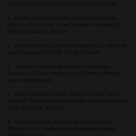
Karşı Vücudunuzun Gizli Silahı C Vitamini Olabilir Mi?
Kanser Tedavisinde Ezber Bozan Keşif: Ucuz ve
Kolay Üretilen Bir Bitki Virüsü Tümörleri Yok Etmek İçin
Bağışıklık Sistemini Eğitiyor
Dünyanın Sesini Duymamızı Sağlayan Gizli Kahraman:
İnsan Vücudunun En Küçük Kemiği ile Tanışın
Televizyon İzlemek Beyin Hacmini Gerçekten
Küçültüyor: 20 Yıllık Araştırma Eski Efsanenin Bilimsel
Kanıtını Ortaya Koydu
Masum Sandığınız Şeker Tüketimi Zihninizi Nasıl
Tüketiyor: Tatlı Alışkanlığının Ardındaki Gizli Depresyon ve
Kronik Anksiyete Tehlikesi
Diş Fırçalamamak Kalbinizi Nasıl Tehdit Ediyor:
Ağzınızdaki Gizli Bakterilerin Aort Kapağına Uzanan
Tehlikeli Yolculuğu