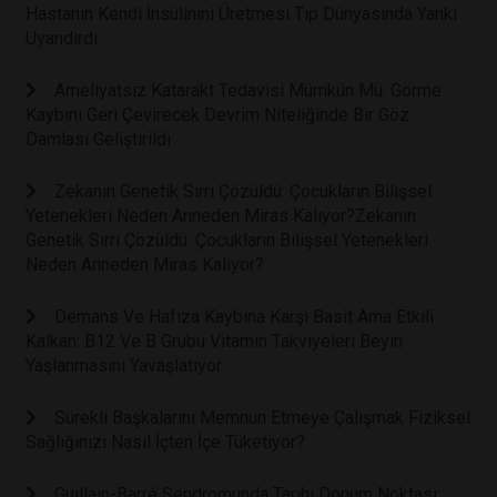
Hastanın Kendi İnsülinini Üretmesi Tıp Dünyasında Yankı
Uyandırdı
Ameliyatsız Katarakt Tedavisi Mümkün Mü: Görme
Kaybını Geri Çevirecek Devrim Niteliğinde Bir Göz
Damlası Geliştirildi
Zekanın Genetik Sırrı Çözüldü: Çocukların Bilişsel
Yetenekleri Neden Anneden Miras Kalıyor?Zekanın
Genetik Sırrı Çözüldü: Çocukların Bilişsel Yetenekleri
Neden Anneden Miras Kalıyor?
Demans Ve Hafıza Kaybına Karşı Basit Ama Etkili
Kalkan: B12 Ve B Grubu Vitamin Takviyeleri Beyin
Yaşlanmasını Yavaşlatıyor
Sürekli Başkalarını Memnun Etmeye Çalışmak Fiziksel
Sağlığınızı Nasıl İçten İçe Tüketiyor?
Guillain-Barré Sendromunda Tarihi Dönüm Noktası: