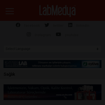
Labmedya - Laboratuv
facebook
twitter
linkedin
instagram
youtube
Sağlık