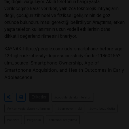
taşıdığını vurguluyor. Akıllı telefonun hangi yaşta
verileceğine karar verirken, yalnızca teknolojik ihtiyaçların
değil, çocuğun zihinsel ve fiziksel gelişiminin de göz
önünde bulundurulması gerektiği belirtiliyor. Araştırma, erken
yaşta telefon kullanımının uzun vadeli etkilerinin daha
dikkatli değerlendirilmesini öneriyor.
KAYNAK:
https://people.com/kids-smartphone-before-age-
12-high-risk-obesity-depression-study-finds-11860156?
Smartphone Ownership, Age of
utm_source
Smartphone Acquisition, and Health Outcomes in Early
Adolescence
Etiketler
#çocuklarda akıllı telefon
#erken yaşta ekran kullanımı
#depresyon riski
#uyku bozukluğu
#obezite
#ergenlik
#bilimsel araştırma