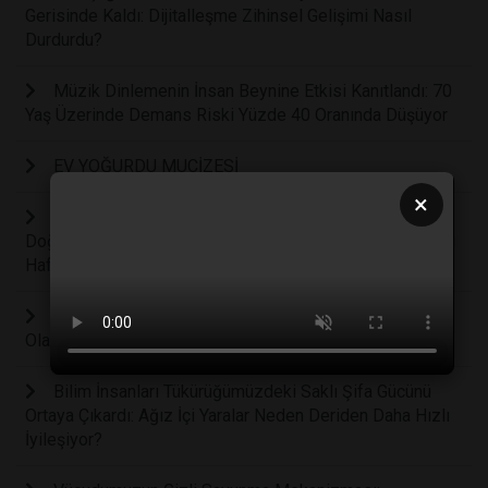
Gerisinde Kaldı: Dijitalleşme Zihinsel Gelişimi Nasıl
Durdurdu?
Müzik Dinlemenin İnsan Beynine Etkisi Kanıtlandı: 70
Yaş Üzerinde Demans Riski Yüzde 40 Oranında Düşüyor
EV YOĞURDU MUCİZESİ
×
Demans ve Alzheimer'a Karşı Tarihi Keşif: Beynin
Doğal Temizlik Sistemini Yeniden Başlatan Nanoteknoloji
Hafızayı Geri Getiriyor
Masum Sanılan Bir Kadeh İçki Bile Beyni Fiziksel
Olarak Küçültüyor ve Yaşlanmayı Hızlandırıyor
Bilim İnsanları Tükürüğümüzdeki Saklı Şifa Gücünü
Ortaya Çıkardı: Ağız İçi Yaralar Neden Deriden Daha Hızlı
İyileşiyor?