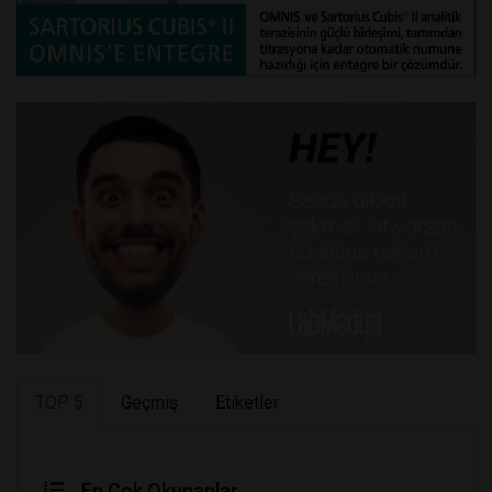
TOP 5
Geçmiş
Etiketler
En Çok Okunanlar