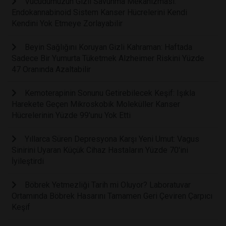
Vücudumuzun Gizli Savunma Mekanizması:
Endokannabinoid Sistem Kanser Hücrelerini Kendi
Kendini Yok Etmeye Zorlayabilir
Beyin Sağlığını Koruyan Gizli Kahraman: Haftada
Sadece Bir Yumurta Tüketmek Alzheimer Riskini Yüzde
47 Oranında Azaltabilir
Kemoterapinin Sonunu Getirebilecek Keşif: Işıkla
Harekete Geçen Mikroskobik Moleküller Kanser
Hücrelerinin Yüzde 99'unu Yok Etti
Yıllarca Süren Depresyona Karşı Yeni Umut: Vagus
Sinirini Uyaran Küçük Cihaz Hastaların Yüzde 70'ini
İyileştirdi
Böbrek Yetmezliği Tarih mi Oluyor? Laboratuvar
Ortamında Böbrek Hasarını Tamamen Geri Çeviren Çarpıcı
Keşif