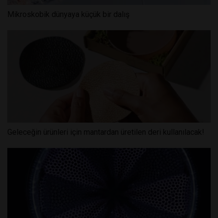
Mikroskobik dünyaya küçük bir dalış
Geleceğin ürünleri için mantardan üretilen deri kullanılacak!