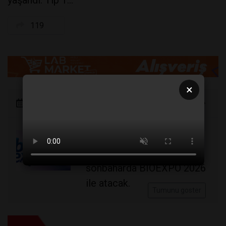
yaşandı. Tip 1...
119
×
Etkinlikler
Türkiye'nin laboratuvar, ilaç
ve teknoloji nabzı bu
sonbaharda BIOEXPO 2026
ile atacak.
Tumunu goster