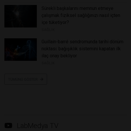
sürekli başkalarını memnun etmeye
çalışmak fiziksel sağlığınızı nasıl i̇çten
i̇çe tüketiyor?
SAĞLIK
guillain-barré sendromunda tarihi dönüm
noktası: bağışıklık sistemini kapatan i̇lk
i̇laç onay bekliyor
SAĞLIK
TÜMÜNÜ GÖSTER
LabMedya TV