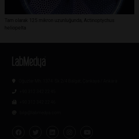
Tam olarak 125 mikron uzunluğunda, Actinoptychus
heliopelta
Oğuzlar Mh. 1374. Sk 2/4 Balgat, Çankaya / Ankara
+90 312 342 22 45
+90 312 342 22 46
bilgi@labmedya.com