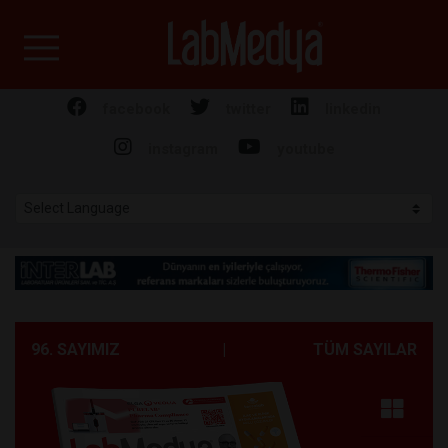
Labmedya - Laboratuv
facebook
twitter
linkedin
instagram
youtube
96. SAYIMIZ
|
TÜM SAYILAR