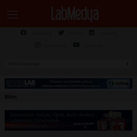
Labmedya - Laboratuv
facebook
twitter
linkedin
instagram
youtube
Bilim