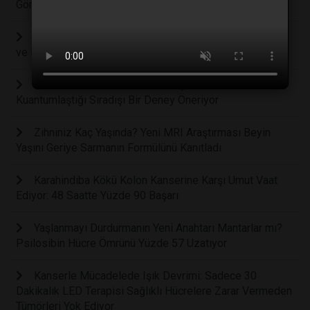
Görünmez Ağı Keşfedildi
Kalbin Gizli Zekası: Nörolojik Bir Merkez Olarak Kalp
ve Beyin Arasındaki Görünmez Bağ
Zamanın Kırılma Noktası: Fizikçiler Zamanın
Kuantumlaştığı Sıradışı Bir Deney Öneriyor
Zihniniz Kaç Yaşında? Yeni MRI Araştırması Beyin
Yaşını Geriye Sarmanın Formülünü Kanıtladı
Karahindiba Kökü Kolon Kanserine Karşı Umut Vaat
Ediyor: 48 Saatte Yüzde 90 Başarı
Yaşlanmayı Durdurmanın Yeni Anahtarı Mantarlar mı?
Psilosibin Hücre Ömrünü Yüzde 57 Uzatıyor
Kanserle Mücadelede Işık Devrimi: Sadece 30
Dakikalık LED Terapisi Sağlıklı Hücrelere Zarar Vermeden
Tümörleri Yok Ediyor