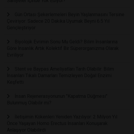
Saniyeler İçinde Yok Ediyor?
Gün Ortası Şekerlemeleri Beyin Yaşlanmasını Tersine
Çeviriyor: Sadece 20 Dakika Uyumak Beyni 6.5 Yıl
Gençleştiriyor
Biyolojik Evrimin Sonu Mu Geldi? Bilim İnsanlarına
Göre İnsanlık Artık Kolektif Bir Süperorganizma Olarak
Evriliyor
Stent ve Baypas Ameliyatları Tarih Olabilir: Bilim
İnsanları Tıkalı Damarları Temizleyen Doğal Enzimi
Keşfetti
İnsan Rejenerasyonunun "Kapatma Düğmesi"
Bulunmuş Olabilir mi?
İletişimin Kökenleri Yeniden Yazılıyor: 2 Milyon Yıl
Önce Yaşayan Homo Erectus İnsanları Konuşarak
Anlaşıyor Olabilirdi