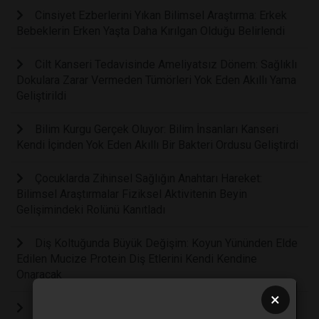
Cinsiyet Ezberlerini Yıkan Bilimsel Araştırma: Erkek
Bebeklerin Erken Yaşta Daha Kırılgan Olduğu Belirlendi
Cilt Kanseri Tedavisinde Ameliyatsız Dönem: Sağlıklı
Dokulara Zarar Vermeden Tümörleri Yok Eden Akıllı Yama
Geliştirildi
Bilim Kurgu Gerçek Oluyor: Bilim İnsanları Kanseri
Kendi İçinden Yok Eden Akıllı Bir Bakteri Ordusu Geliştirdi
Çocuklarda Zihinsel Sağlığın Anahtarı Hareket:
Bilimsel Araştırmalar Fiziksel Aktivitenin Beyin
Gelişimindeki Rolünü Kanıtladı
Diş Koltuğunda Büyük Değişim: Koyun Yününden Elde
Edilen Mucize Protein Diş Etlerini Kendi Kendine
Onaracak
×
Hücresel İletişimde Işık Devrimi: Mitokondrilerin