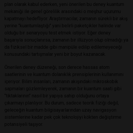
plan olarak kabul ederken, yeni önerilen bu deney kuantum
mekaniği ile genel görelilik arasındaki o meşhur uçurumu
kapatmayı hedefliyor. Araştırmacılar, zamanın sürekli bir akış
yerine "kuantumlaştığı" yani belirli paketçikler halinde var
olduğu bir senaryoyu test etmek istiyor. Eğer deney
başarıyla sonuçlanırsa, zamanın bir illüzyon olup olmadığı ya
da fiziksel bir madde gibi manipüle edilip edilemeyeceği
konusundaki tartışmalar yeni bir boyut kazanacak.
Önerilen deney düzeneği, son derece hassas atom
saatlerinin ve kuantum dolanıklık prensiplerinin kullanımını
içeriyor. Bilim insanları, zamanın akışındaki mikroskobik
sapmaları gözlemleyerek, zamanın bir kuantum saati gibi
"tiktaklarının" nasıl bir yapıya sahip olduğunu ortaya
çıkarmayı planlıyor. Bu durum, sadece teorik fiziği değil,
geleceğin kuantum bilgisayarlarından uzay navigasyon
sistemlerine kadar pek çok teknolojiyi kökten değiştirme
potansiyeli taşıyor.