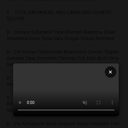
EVCİL HAYVANLAR, YAŞLILARIN SAĞLIĞINA İYİ
GELİYOR
Cinsiyet Ezberlerini Yıkan Bilimsel Araştırma: Erkek
Bebeklerin Erken Yaşta Daha Kırılgan Olduğu Belirlendi
Cilt Kanseri Tedavisinde Ameliyatsız Dönem: Sağlıklı
Dokulara Zarar Vermeden Tümörleri Yok Eden Akıllı Yama
Geliştirildi
×
Bilim Kurgu Gerçek Oluyor: Bilim İnsanları Kanseri
Kendi İçinden Yok Eden Akıllı Bir Bakteri Ordusu Geliştirdi
Çocuklarda Zihinsel Sağlığın Anahtarı Hareket:
Bilimsel Araştırmalar Fiziksel Aktivitenin Beyin
Gelişimindeki Rolünü Kanıtladı
Diş Koltuğunda Büyük Değişim: Koyun Yününden Elde