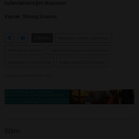
kullanılabileceğini düşünüyor.
Kaynak: Shining Science
Etiketler
#bağışıklık sistemi araştırmaları
#cd4 eomes hücreleri
#yaşlanma biyolojisi mekanizmaları
#senescent hücre temizliği
#nature aging 2025 bulguları
Toplam Görüntülenme 824
Bilim