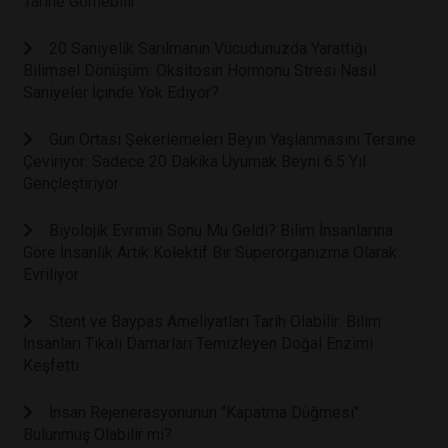
Tarihe Gömebilir
20 Saniyelik Sarılmanın Vücudunuzda Yarattığı
Bilimsel Dönüşüm: Oksitosin Hormonu Stresi Nasıl
Saniyeler İçinde Yok Ediyor?
Gün Ortası Şekerlemeleri Beyin Yaşlanmasını Tersine
Çeviriyor: Sadece 20 Dakika Uyumak Beyni 6.5 Yıl
Gençleştiriyor
Biyolojik Evrimin Sonu Mu Geldi? Bilim İnsanlarına
Göre İnsanlık Artık Kolektif Bir Süperorganizma Olarak
Evriliyor
Stent ve Baypas Ameliyatları Tarih Olabilir: Bilim
İnsanları Tıkalı Damarları Temizleyen Doğal Enzimi
Keşfetti
İnsan Rejenerasyonunun "Kapatma Düğmesi"
Bulunmuş Olabilir mi?