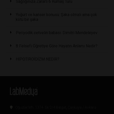
Sağlığınıza Zararlı 6 Kumaş Türü
Yoğurt ve kanser konusu: Şaka olmalı ama çok
kötü bir şaka
Periyodik cetvelin babası: Dimitri Mendeleyev
8 Felsefi Öğretiye Göre Hayatın Anlamı Nedir?
HİPOTİROİDİZM NEDİR?
Oğuzlar Mh. 1374. Sk 2/4 Balgat, Çankaya / Ankara