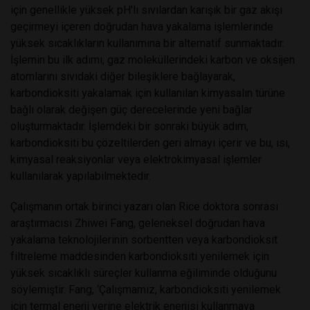
için genellikle yüksek pH'lı sıvılardan karışık bir gaz akışı
geçirmeyi içeren doğrudan hava yakalama işlemlerinde
yüksek sıcaklıkların kullanımına bir alternatif sunmaktadır.
İşlemin bu ilk adımı, gaz moleküllerindeki karbon ve oksijen
atomlarını sıvıdaki diğer bileşiklere bağlayarak,
karbondioksiti yakalamak için kullanılan kimyasalın türüne
bağlı olarak değişen güç derecelerinde yeni bağlar
oluşturmaktadır. İşlemdeki bir sonraki büyük adım,
karbondioksiti bu çözeltilerden geri almayı içerir ve bu, ısı,
kimyasal reaksiyonlar veya elektrokimyasal işlemler
kullanılarak yapılabilmektedir.
Çalışmanın ortak birinci yazarı olan Rice doktora sonrası
araştırmacısı Zhiwei Fang, geleneksel doğrudan hava
yakalama teknolojilerinin sorbentten veya karbondioksit
filtreleme maddesinden karbondioksiti yenilemek için
yüksek sıcaklıklı süreçler kullanma eğiliminde olduğunu
söylemiştir. Fang, ‘Çalışmamız, karbondioksiti yenilemek
için termal enerji yerine elektrik enerjisi kullanmaya