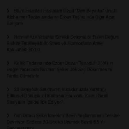
Bilim İnsanları Hastalara Özgü "Mini Beyinler" Üretti:
Alzheimer Tedavisinde ve Erken Teşhisinde Çığır Açan
Gelişme
Hamilelikte Yaşanan Sürekli Çatışmalar Erken Doğum
Riskini Tetikleyebilir: Stres ve Hormonların Anne
Karnındaki Etkisi
Kellik Tedavisinde Ezber Bozan Tesadüf: DNA'nın
Doğal Yapısında Bulunan Şeker Jeli Saç Dökülmesini
Tarihe Gömebilir
20 Saniyelik Sarılmanın Vücudunuzda Yarattığı
Bilimsel Dönüşüm: Oksitosin Hormonu Stresi Nasıl
Saniyeler İçinde Yok Ediyor?
Gün Ortası Şekerlemeleri Beyin Yaşlanmasını Tersine
Çeviriyor: Sadece 20 Dakika Uyumak Beyni 6.5 Yıl
Gençleştiriyor