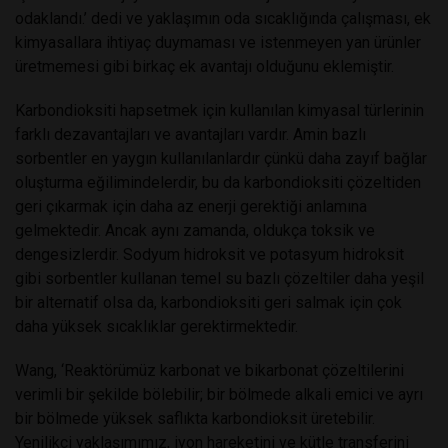
odaklandı.’ dedi ve yaklaşımın oda sıcaklığında çalışması, ek
kimyasallara ihtiyaç duymaması ve istenmeyen yan ürünler
üretmemesi gibi birkaç ek avantajı olduğunu eklemiştir.
Karbondioksiti hapsetmek için kullanılan kimyasal türlerinin
farklı dezavantajları ve avantajları vardır. Amin bazlı
sorbentler en yaygın kullanılanlardır çünkü daha zayıf bağlar
oluşturma eğilimindelerdir, bu da karbondioksiti çözeltiden
geri çıkarmak için daha az enerji gerektiği anlamına
gelmektedir. Ancak aynı zamanda, oldukça toksik ve
dengesizlerdir. Sodyum hidroksit ve potasyum hidroksit
gibi sorbentler kullanan temel su bazlı çözeltiler daha yeşil
bir alternatif olsa da, karbondioksiti geri salmak için çok
daha yüksek sıcaklıklar gerektirmektedir.
Wang, ‘Reaktörümüz karbonat ve bikarbonat çözeltilerini
verimli bir şekilde bölebilir; bir bölmede alkali emici ve ayrı
bir bölmede yüksek saflıkta karbondioksit üretebilir.
Yenilikçi yaklaşımımız, iyon hareketini ve kütle transferini