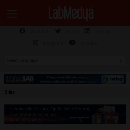
Labmedya - Laboratuv
facebook
twitter
linkedin
instagram
youtube
Bilim