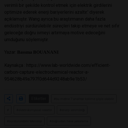
verimli bir şekilde kontrol etmek için elektrik girdilerini
optimize ederek enerji bariyerlerini azaltır.' diyerek
açıklamıştır. Wang ayrıca bu araştırmanın daha fazla
endüstriyi sürdürülebilir süreçleri takip etmeye ve net sıfır
geleceğe doğru ivmeyi artırmaya motive edeceğini
umduğunu söylemiştir.
Yazar:
Bassma BOUANANI
Kaynakça :
https://www.lab-worldwide.com/efficient-
carbon-capture-electrochemical-reactor-a-
954628b49a797f0d644d9248ab9e1b53/
Etiketler
#bu metne 7 anahtar kelime şöyle olabilir
#
#elektrokimyasal reaktör
#enerji verimliliği
#sürdürülebilir teknoloji
#doğrudan hava yakalama