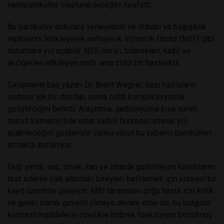
nanopartiküller oluşturabileceğini keşfetti.
Bu partiküller dokulara yerleşebilir ve iltihabi ve bağışıklık
tepkilerini tetikleyerek nefrojenik sistemik fibroz (NSF) gibi
durumlara yol açabilir. NSF, deriyi, böbrekleri, kalbi ve
akciğerleri etkileyen nadir ama ciddi bir hastalıktır.
Çalışmanın baş yazarı Dr. Brent Wagner, bazı hastaların
sadece tek bir dozdan sonra ciddi komplikasyonlar
geliştirdiğini belirtti. Araştırma, gadolinyuma kısa süreli
maruz kalmanın bile uzun vadeli hücresel strese yol
açabileceğini gösteriyor çünkü vücut bu yabancı partikülleri
atmakta zorlanıyor.
Ekip şimdi, saç, tırnak, kan ve idrarda gadolinyum kalıntılarını
test ederek risk altındaki bireyleri belirlemek için küresel bir
kayıt üzerinde çalışıyor. MRI taramaları çoğu hasta için kritik
ve genel olarak güvenli olmaya devam etse de, bu bulgular
kontrast maddelerin özellikle böbrek fonksiyonu bozulmuş