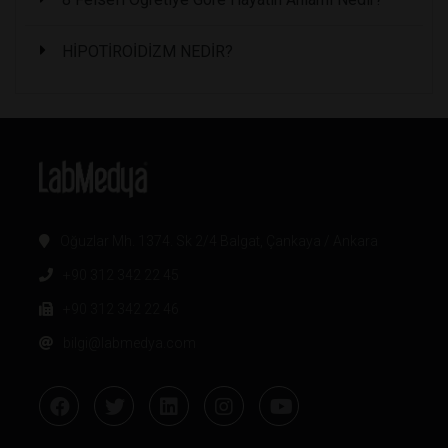
HİPOTİROİDİZM NEDİR?
Oğuzlar Mh. 1374. Sk 2/4 Balgat, Çankaya / Ankara
+90 312 342 22 45
+90 312 342 22 46
bilgi@labmedya.com