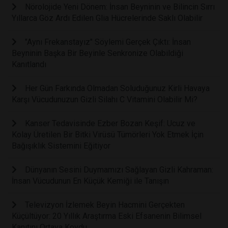
Nörolojide Yeni Dönem: İnsan Beyninin ve Bilincin Sırrı
Yıllarca Göz Ardı Edilen Glia Hücrelerinde Saklı Olabilir
"Aynı Frekanstayız" Söylemi Gerçek Çıktı: İnsan
Beyninin Başka Bir Beyinle Senkronize Olabildiği
Kanıtlandı
Her Gün Farkında Olmadan Soluduğunuz Kirli Havaya
Karşı Vücudunuzun Gizli Silahı C Vitamini Olabilir Mi?
Kanser Tedavisinde Ezber Bozan Keşif: Ucuz ve
Kolay Üretilen Bir Bitki Virüsü Tümörleri Yok Etmek İçin
Bağışıklık Sistemini Eğitiyor
Dünyanın Sesini Duymamızı Sağlayan Gizli Kahraman:
İnsan Vücudunun En Küçük Kemiği ile Tanışın
Televizyon İzlemek Beyin Hacmini Gerçekten
Küçültüyor: 20 Yıllık Araştırma Eski Efsanenin Bilimsel
Kanıtını Ortaya Koydu