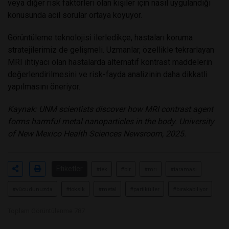
veya diğer risk faktörleri olan kişiler için nasıl uygulandığı
konusunda acil sorular ortaya koyuyor.
Görüntüleme teknolojisi ilerledikçe, hastaları koruma
stratejilerimiz de gelişmeli. Uzmanlar, özellikle tekrarlayan
MRI ihtiyacı olan hastalarda alternatif kontrast maddelerin
değerlendirilmesini ve risk-fayda analizinin daha dikkatli
yapılmasını öneriyor.
Kaynak: UNM scientists discover how MRI contrast agent
forms harmful metal nanoparticles in the body. University
of New Mexico Health Sciences Newsroom, 2025.
Etiketler
#tek
#bir
#mrı
#taraması
#vücudunuzda
#toksik
#metal
#partiküller
#bırakabiliyor
Toplam Görüntülenme 787