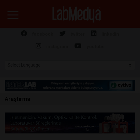
Labmedya - Laboratuv
facebook
twitter
linkedin
instagram
youtube
Araştırma