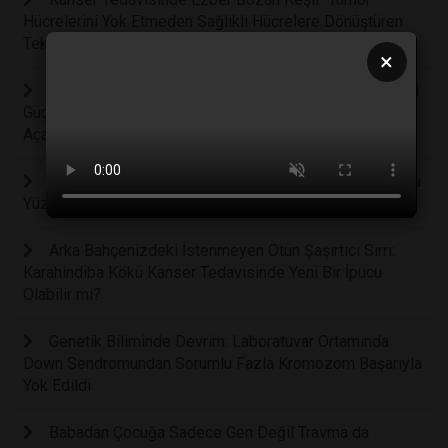
Hücrelerini Yok Etmeden Sağlıklı Hücrelere Dönüştüren
Teknoloji Geliştirildi
×
Vücudun Kendi Kendine Saldırmasını Engelleyen Gizli
Güç: Otoimmün Hastalıkların Tedavisinde Yeni Bir Çığır
Açacak EGR1 Geni Keşfedildi
Yaşlanmayı Geciktiren Keşif: Psilosibin Hücre Ömrünü
Yüzde 57 Uzatıyor
Arka Bahçenizdeki İstenmeyen Otun Şaşırtıcı Sırrı:
Karahindiba Kökü Kanser Tedavisinde Yeni Bir İpucu
Olabilir mi?
Genetik Biliminde Devrim: Laboratuvar Ortamında
Down Sendromundan Sorumlu Fazla Kromozom Başarıyla
Yok Edildi
Babadan Çocuğa Sadece Gen Değil Travma da