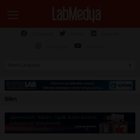
Labmedya - Laboratuv
facebook
twitter
linkedin
instagram
youtube
Bilim