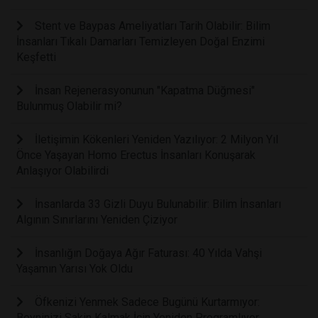
Stent ve Baypas Ameliyatları Tarih Olabilir: Bilim
İnsanları Tıkalı Damarları Temizleyen Doğal Enzimi
Keşfetti
İnsan Rejenerasyonunun "Kapatma Düğmesi"
Bulunmuş Olabilir mi?
İletişimin Kökenleri Yeniden Yazılıyor: 2 Milyon Yıl
Önce Yaşayan Homo Erectus İnsanları Konuşarak
Anlaşıyor Olabilirdi
İnsanlarda 33 Gizli Duyu Bulunabilir: Bilim İnsanları
Algının Sınırlarını Yeniden Çiziyor
İnsanlığın Doğaya Ağır Faturası: 40 Yılda Vahşi
Yaşamın Yarısı Yok Oldu
Öfkenizi Yenmek Sadece Bugünü Kurtarmıyor:
Beyninizi Sakin Kalmak İçin Yeniden Programlıyor