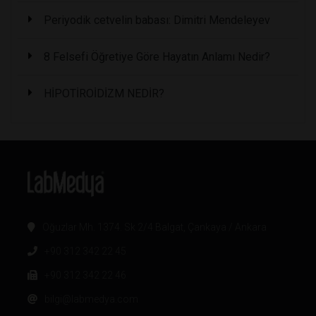
Periyodik cetvelin babası: Dimitri Mendeleyev
8 Felsefi Öğretiye Göre Hayatın Anlamı Nedir?
HİPOTİROİDİZM NEDİR?
Oğuzlar Mh. 1374. Sk 2/4 Balgat, Çankaya / Ankara
+90 312 342 22 45
+90 312 342 22 46
bilgi@labmedya.com