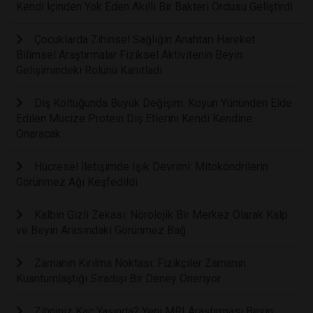
Kendi İçinden Yok Eden Akıllı Bir Bakteri Ordusu Geliştirdi
Çocuklarda Zihinsel Sağlığın Anahtarı Hareket:
Bilimsel Araştırmalar Fiziksel Aktivitenin Beyin
Gelişimindeki Rolünü Kanıtladı
Diş Koltuğunda Büyük Değişim: Koyun Yününden Elde
Edilen Mucize Protein Diş Etlerini Kendi Kendine
Onaracak
Hücresel İletişimde Işık Devrimi: Mitokondrilerin
Görünmez Ağı Keşfedildi
Kalbin Gizli Zekası: Nörolojik Bir Merkez Olarak Kalp
ve Beyin Arasındaki Görünmez Bağ
Zamanın Kırılma Noktası: Fizikçiler Zamanın
Kuantumlaştığı Sıradışı Bir Deney Öneriyor
Zihniniz Kaç Yaşında? Yeni MRI Araştırması Beyin