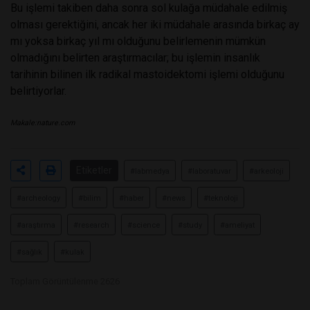
Bu işlemi takiben daha sonra sol kulağa müdahale edilmiş
olması gerektiğini, ancak her iki müdahale arasında birkaç ay
mı yoksa birkaç yıl mı olduğunu belirlemenin mümkün
olmadığını belirten araştırmacılar; bu işlemin insanlık
tarihinin bilinen ilk radikal mastoidektomi işlemi olduğunu
belirtiyorlar.
Makale:
nature.com
Etiketler
#labmedya
#laboratuvar
#arkeoloji
#archeology
#bilim
#haber
#news
#teknoloji
#araştırma
#research
#science
#study
#ameliyat
#sağlık
#kulak
Toplam Görüntülenme 2626