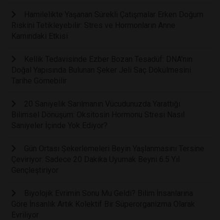
Hamilelikte Yaşanan Sürekli Çatışmalar Erken Doğum
Riskini Tetikleyebilir: Stres ve Hormonların Anne
Karnındaki Etkisi
Kellik Tedavisinde Ezber Bozan Tesadüf: DNA'nın
Doğal Yapısında Bulunan Şeker Jeli Saç Dökülmesini
Tarihe Gömebilir
20 Saniyelik Sarılmanın Vücudunuzda Yarattığı
Bilimsel Dönüşüm: Oksitosin Hormonu Stresi Nasıl
Saniyeler İçinde Yok Ediyor?
Gün Ortası Şekerlemeleri Beyin Yaşlanmasını Tersine
Çeviriyor: Sadece 20 Dakika Uyumak Beyni 6.5 Yıl
Gençleştiriyor
Biyolojik Evrimin Sonu Mu Geldi? Bilim İnsanlarına
Göre İnsanlık Artık Kolektif Bir Süperorganizma Olarak
Evriliyor