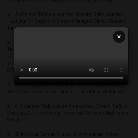
Alzheimer Tedavisinde Yeni Dönem: Bilim İnsanları
Hastalığı Bir Bağışıklık Sistemi Yanılgısı Olarak Yeniden
Tanımlıyor
×
Bilim Dünyasındaki En Büyük Yanılgı: Evrim Sadece Bir
Teori mi Yoksa Gözlemlenebilir Bir Gerçek mi?
EVCİL HAYVANLAR, YAŞLILARIN SAĞLIĞINA İYİ
GELİYOR
Cinsiyet Ezberlerini Yıkan Bilimsel Araştırma: Erkek
Bebeklerin Erken Yaşta Daha Kırılgan Olduğu Belirlendi
Cilt Kanseri Tedavisinde Ameliyatsız Dönem: Sağlıklı
Dokulara Zarar Vermeden Tümörleri Yok Eden Akıllı Yama
Geliştirildi
Bilim Kurgu Gerçek Oluyor: Bilim İnsanları Kanseri