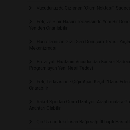
Vücudunuzda Gizlenen "Ölüm Noktası": Sadece B
Felç ve Sinir Hasarı Tedavisinde Yeni Bir Dönem:
Yeniden Onarılabilir
Hücrelerinizin Gizli Geri Dönüşüm Tesisi: Yaşla
Mekanizması
Brezilyalı Hastanın Vücudundan Kanser Sadece 
Programlayan Yeni Nesil Tedavi
Felç Tedavisinde Çığır Açan Keşif: "Dans Eden
Onarabilir
Raket Sporları Ömrü Uzatıyor: Araştırmalara 
Anahtarı Olabilir
Çip Üzerindeki İnsan Bağırsağı İltihaplı Hastalı