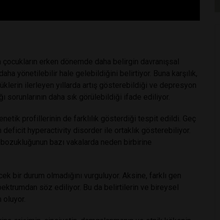
lan çocukların erken dönemde daha belirgin davranışsal
ha yönetilebilir hale gelebildiğini belirtiyor. Buna karşılık,
üklerin ilerleyen yıllarda artış gösterebildiği ve depresyon
 sorunlarının daha sık görülebildiği ifade ediliyor.
etik profillerinin de farklılık gösterdiği tespit edildi. Geç
n deficit hyperactivity disorder
ile ortaklık gösterebiliyor.
te bozukluğunun bazı vakalarda neden birbirine
lecek bir durum olmadığını vurguluyor. Aksine, farklı gen
ektrumdan söz ediliyor. Bu da belirtilerin ve bireysel
 oluyor.