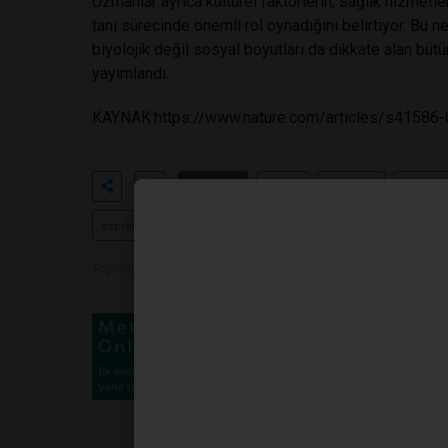
Uzmanlar ayrıca kültürel faktörlerin, sağlık hizmetl
tanı sürecinde önemli rol oynadığını belirtiyor. Bu
biyolojik değil sosyal boyutları da dikkate alan bütü
yayımlandı.
KAYNAK:
https://www.nature.com/articles/s4158
Etiketler
#otizm
#tanı yaşı
#genetik 
#spektrum
Toplam Görüntülenme 510