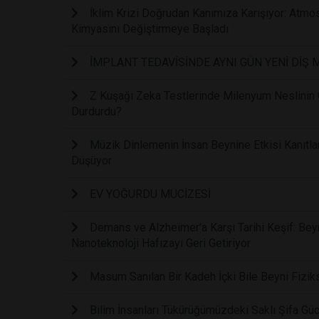
İklim Krizi Doğrudan Kanımıza Karışıyor: Atmos
Kimyasını Değiştirmeye Başladı
İMPLANT TEDAVİSİNDE AYNI GÜN YENİ DİŞ
Z Kuşağı Zeka Testlerinde Milenyum Neslinin Ge
Durdurdu?
Müzik Dinlemenin İnsan Beynine Etkisi Kanıtl
Düşüyor
EV YOĞURDU MUCİZESİ
Demans ve Alzheimer'a Karşı Tarihi Keşif: Bey
Nanoteknoloji Hafızayı Geri Getiriyor
Masum Sanılan Bir Kadeh İçki Bile Beyni Fiziks
Bilim İnsanları Tükürüğümüzdeki Saklı Şifa Güc