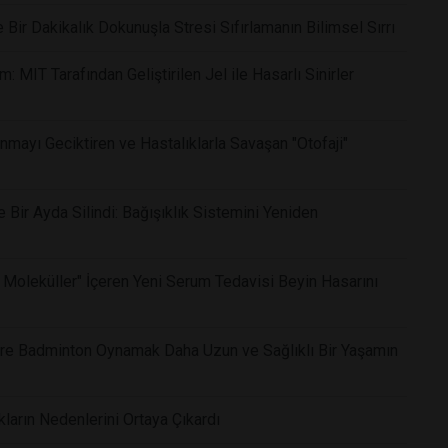
ir Dakikalık Dokunuşla Stresi Sıfırlamanın Bilimsel Sırrı
 MIT Tarafından Geliştirilen Jel ile Hasarlı Sinirler
nmayı Geciktiren ve Hastalıklarla Savaşan "Otofaji"
Bir Ayda Silindi: Bağışıklık Sistemini Yeniden
 Moleküller" İçeren Yeni Serum Tedavisi Beyin Hasarını
Göre Badminton Oynamak Daha Uzun ve Sağlıklı Bir Yaşamın
kların Nedenlerini Ortaya Çıkardı