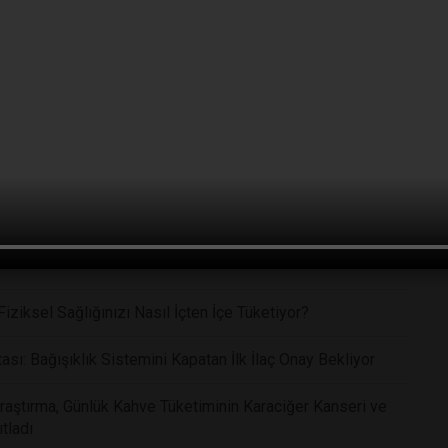
me Kaybını Geri Çevirecek Devrim Niteliğinde Bir Göz
işsel Yetenekleri Neden Anneden Miras Kalıyor?Zekanın
kleri Neden Anneden Miras Kalıyor?
li Kalkan: B12 Ve B Grubu Vitamin Takviyeleri Beyin
ziksel Sağlığınızı Nasıl İçten İçe Tüketiyor?
ı: Bağışıklık Sistemini Kapatan İlk İlaç Onay Bekliyor
Araştırma, Günlük Kahve Tüketiminin Karaciğer Kanseri ve
tladı