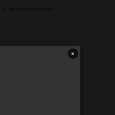
HİPOTİROİDİZM NEDİR?
×