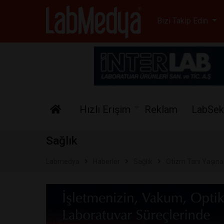
Labmedya - Laboratuv
Bizi Takip Edin
Hızlı Erişim
Reklam
LabSek
Sağlık
Labmedya
Haberler
Sağlık
Otizm Tanı Yaşına G