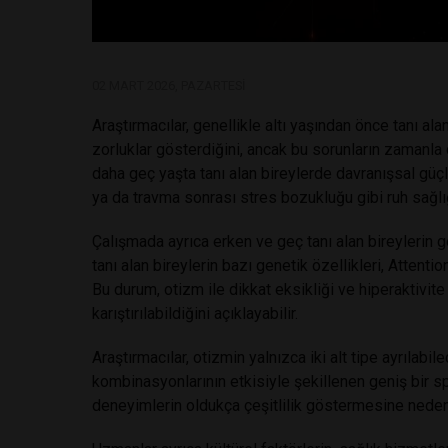
02 MART 2026, PAZARTESI
Araştırmacılar, genellikle altı yaşından önce tanı a
zorluklar gösterdiğini, ancak bu sorunların zamanla da
daha geç yaşta tanı alan bireylerde davranışsal güçl
ya da travma sonrası stres bozukluğu gibi ruh sağlığı
Çalışmada ayrıca erken ve geç tanı alan bireylerin gen
tanı alan bireylerin bazı genetik özellikleri,
Attentio
Bu durum, otizm ile dikkat eksikliği ve hiperaktivi
karıştırılabildiğini açıklayabilir.
Araştırmacılar, otizmin yalnızca iki alt tipe ayrılabi
kombinasyonlarının etkisiyle şekillenen geniş bir sp
deneyimlerin oldukça çeşitlilik göstermesine neden