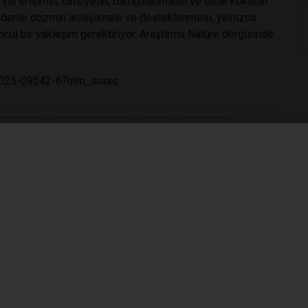
erine erişimin, cinsiyetin, damgalanmanın ve etnik kökenin
 nedenle otizmin anlaşılması ve desteklenmesi, yalnızca
ncül bir yaklaşım gerektiriyor. Araştırma
Nature
dergisinde
6-025-09542-6?utm_sourc
farklılıklar
#gelişimsel profiller
#dehb
#ruh sağlığı