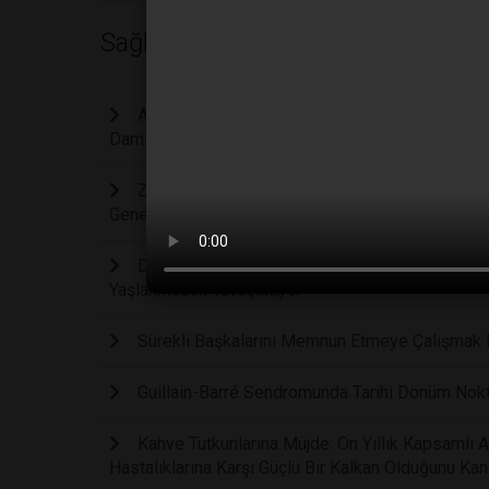
Sağlık
Ameliyatsız Katarakt Tedavisi Mümkün Mü: Gör
Damlası Geliştirildi
Zekanın Genetik Sırrı Çözüldü: Çocukların Bil
Genetik Sırrı Çözüldü: Çocukların Bilişsel Yetene
Demans Ve Hafıza Kaybına Karşı Basit Ama Etki
Yaşlanmasını Yavaşlatıyor
Sürekli Başkalarını Memnun Etmeye Çalışmak Fi
Guillain-Barré Sendromunda Tarihi Dönüm Noktas
Kahve Tutkunlarına Müjde: On Yıllık Kapsamlı 
Hastalıklarına Karşı Güçlü Bir Kalkan Olduğunu Kanı