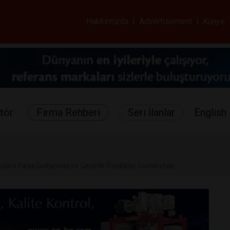
ar ve Sağlık Gazetes
Hakkımızda
|
Advertisement
|
Künye
tör
Firma Rehberi
Seri İlanlar
English 
öre Farklı Gelişimsel ve Genetik Özellikler Gösterebilir,