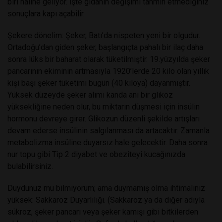
biri haline geliyor. İşte gıdanın değişimi tahmin etmediğiniz
sonuçlara kapı açabilir.
Şekere dönelim: Şeker, Batı’da nispeten yeni bir olgudur.
Ortadoğu’dan giden şeker, başlangıçta pahalı bir ilaç daha
sonra lüks bir baharat olarak tüketilmiştir. 19.yüzyılda şeker
pancarının ekiminin artmasıyla 1920’lerde 20 kilo olan yıllık
kişi başı şeker tüketimi bugün (40 kiloya) dayanmıştır.
Yüksek düzeyde şeker alımı kanda ani bir glikoz
yüksekliğine neden olur, bu miktarın düşmesi için insülin
hormonu devreye girer. Glikozun düzenli şekilde artışları
devam ederse insülinin salgılanması da artacaktır. Zamanla
metabolizma insüline duyarsız hale gelecektir. Daha sonra
nur topu gibi Tip 2 diyabet ve obeziteyi kucağınızda
bulabilirsiniz.
Duydunuz mu bilmiyorum; ama duymamış olma ihtimaliniz
yüksek: Sakkaroz Duyarlılığı. (Sakkaroz ya da diğer adıyla
sükroz, şeker pancarı veya şeker kamışı gibi bitkilerden