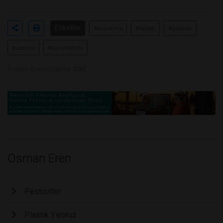
Etiketler
#beslenme
#neden
#gelenek
#üzerine
#kurulmalıdır
Toplam Görüntülenme 5067
Osman Eren
Pestisitler
Plastik Yiyoruz