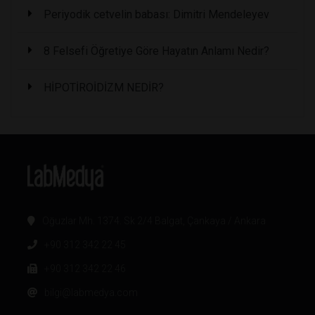
Periyodik cetvelin babası: Dimitri Mendeleyev
8 Felsefi Öğretiye Göre Hayatın Anlamı Nedir?
HİPOTİROİDİZM NEDİR?
Oğuzlar Mh. 1374. Sk 2/4 Balgat, Çankaya / Ankara
+90 312 342 22 45
+90 312 342 22 46
bilgi@labmedya.com