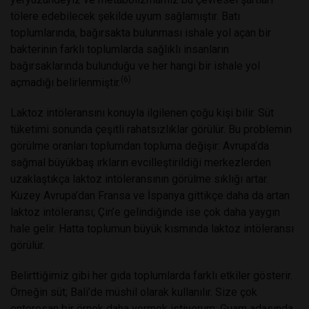
tölere edebilecek şekilde uyum sağlamıştır. Batı
toplumlarında, bağırsakta bulunması ishale yol açan bir
bakterinin farklı toplumlarda sağlıklı insanların
bağırsaklarında bulunduğu ve her hangi bir ishale yol
(6)
açmadığı belirlenmiştir.
Laktoz intöleransını konuyla ilgilenen çoğu kişi bilir. Süt
tüketimi sonunda çeşitli rahatsızlıklar görülür. Bu problemin
görülme oranları toplumdan topluma değişir: Avrupa’da
sağmal büyükbaş ırkların evcilleştirildiği merkezlerden
uzaklaştıkça laktoz intöleransının görülme sıklığı artar.
Kuzey Avrupa’dan Fransa ve İspanya gittikçe daha da artan
laktoz intöleransı; Çin’e gelindiğinde ise çok daha yaygın
hale gelir. Hatta toplumun büyük kısmında laktoz intöleransı
görülür.
Belirttiğimiz gibi her gıda toplumlarda farklı etkiler gösterir.
Örneğin süt; Bali’de müshil olarak kullanılır. Size çok
enteresan bir örnek daha vermek istiyorum: Guam adasında