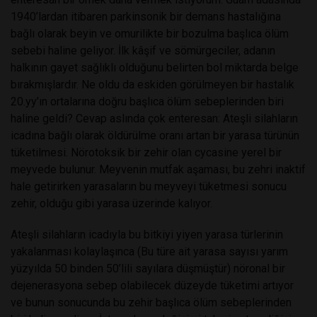
1940’lardan itibaren parkinsonik bir demans hastalığına
bağlı olarak beyin ve omurilikte bir bozulma başlıca ölüm
sebebi haline geliyor. İlk kâşif ve sömürgeciler, adanın
halkının gayet sağlıklı olduğunu belirten bol miktarda belge
bırakmışlardır. Ne oldu da eskiden görülmeyen bir hastalık
20.yy’ın ortalarına doğru başlıca ölüm sebeplerinden biri
haline geldi? Cevap aslında çok enteresan: Ateşli silahların
icadına bağlı olarak öldürülme oranı artan bir yarasa türünün
tüketilmesi. Nörotoksik bir zehir olan cycasine yerel bir
meyvede bulunur. Meyvenin mutfak aşaması, bu zehri inaktif
hale getirirken yarasaların bu meyveyi tüketmesi sonucu
zehir, olduğu gibi yarasa üzerinde kalıyor.
Ateşli silahların icadıyla bu bitkiyi yiyen yarasa türlerinin
yakalanması kolaylaşınca (Bu türe ait yarasa sayısı yarım
yüzyılda 50 binden 50’lili sayılara düşmüştür) nöronal bir
dejenerasyona sebep olabilecek düzeyde tüketimi artıyor
ve bunun sonucunda bu zehir başlıca ölüm sebeplerinden