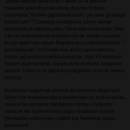
Journal Obesity Reviews’te 3 Aralık 2018 tarihli bir
makalede geleneksel beslenme düzenini koruyan
toplumlarda “modern çağ hastalıklarının” çok nadir görüldüğü
(10)
belirtilmiştir.
Geleneği koruduğunuz sürece ekmek
yemenizde de sakınca yoktur. Sorun olan rafine undur. Çünkü
eski tip değirmenlerde buğdayın özü de denilen rüşeymin
(ki çok değerli bir yapıdır. Buğdayın en iç kısmında bulunur. 1
ton buğdaydan 1 kilo kadar elde edilir) yapısındaki kısa
zincirli yağ asitleri sıcaklıkla bozulmaz, diyet lifi alınmazdı.
Modern değirmenlerde, rüşeym alınıp kozmetik sanayisine
satılıyor. Çünkü ısı ile çabuk bozulduğundan unun raf ömrünü
azaltıyor.
Bu örnekleri çoğaltmak mümkün, beslenmenin değişmesi
tahmin bile edemeyeceğiniz problemlere yol açabilir.İşte bu
sebeple beslenmenin standardize edilmesi felakettir.
Herkesin tek tip beslenmesi doğru ve bilimsel değildir.
Standardize edilmiş hazır gıdalar bizi hastalıklar çağına
götürecektir.