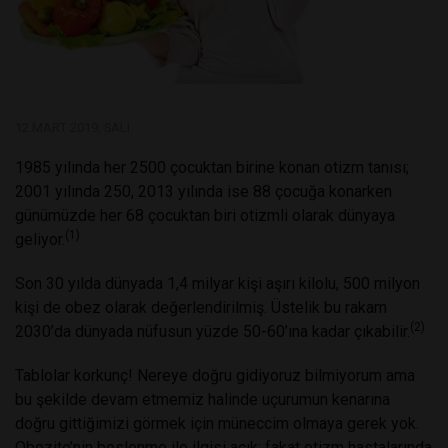
12 MART 2019, SALI
1985 yılında her 2500 çocuktan birine konan otizm tanısı;
2001 yılında 250, 2013 yılında ise 88 çocuğa konarken
günümüzde her 68 çocuktan biri otizmli olarak dünyaya
(1)
geliyor.
Son 30 yılda dünyada 1,4 milyar kişi aşırı kilolu, 500 milyon
kişi de obez olarak değerlendirilmiş. Üstelik bu rakam
(2)
2030’da dünyada nüfusun yüzde 50-60’ına kadar çıkabilir.
Tablolar korkunç! Nereye doğru gidiyoruz bilmiyorum ama
bu şekilde devam etmemiz halinde uçurumun kenarına
doğru gittiğimizi görmek için müneccim olmaya gerek yok.
Obezite’nin beslenme ile ilgisi açık; fakat otizm hastalarında