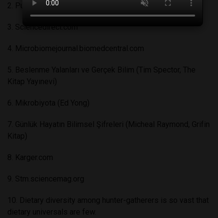
2. Pusulahaber.com.tr
3. Sciencedirect.com
4. Microbiomejournal.biomedcentral.com
5. Beslenme Yalanları ve Gerçek Bilim (Tim Spector, The
Kitap Yayınevi)
6. Mikrobiyota (Ed Yong)
7. Günlük Hayatın Bilimsel Şifreleri (Micheal Raymond, Grifin
Kitap)
8. Karger.com
9. Stm.sciencemag.org
10. Dietary diversity among hunter-gatherers is so vast that
dietary universals are few.