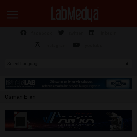
Labmedya - Laboratuv
facebook
twitter
linkedin
instagram
youtube
Osman Eren