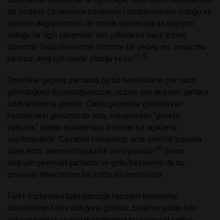
da sindirim (dolayısıyla beslenme) problemlerinin olduğu ve
bunların değiştirilmesi ile otistik davranışlarda değişim
olduğu ile ilgili çalışmalar son yıllarda bir hayli artmış
durumda. Gıda/Beslenme otizmde bir sebep mi, sonuç mu
(3,4)
belirsiz; ama işin içinde olduğu kesin.
Öncelikle geçmiş zamanda bu tür hastalıkların çok nadir
görüldüğünü düşündüğümüzde, çözüm için değişen şartlara
odaklanmamız gerekir. Çünkü geçmişte görülmeyen
hastalıkların günümüzde artış sebeplerinin “genetik
yatkınlık” olarak açıklanması, bilimsel bir açıklama
sayılmayabilir. “Cevabını bilmiyoruz; ama şimdilik bununla
(5)
idare edin” demenin başka bir versiyonudur.
Sorun
değişen çevresel şartlardır ve gıda/beslenme de bu
çevresel etkenlerden biri hatta en önemlisidir.
Farklı toplumlara baktığımızda hepsinin beslenme
düzenlerinin farklı olduğunu görürüz, binlerce yıldan beri
yeryüzündeyiz ve metabolizmamız bu çevresel şartları