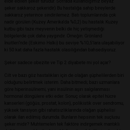
elde edilen şeker türüdür. Sofrada kullandığımız beyaz
şeker sakkaroz şekeridir) Bu hastalığa sahip bireylerde
sakkaroz yeterince sindirilemez. Batı toplumlarında çok
nadir görülen (Kuzey Amerika’da %0,2) bu hastalık Kuzey
kutbu gibi taze meyvenin belki de hiç yetişmediği
bölgelerde çok daha yaygındır. Örneğin: Grönland
İnuitleri’nde (Eskimo Halkı) bu seviye %10,5’lara ulaşabiliyor
ki 50 kat daha fazla hastalık olasılığından bahsediyoruz.
Şeker sadece obezite ve Tip 2 diyabete mi yol açar?
Cilt ve bazı göz hastalıkları için de olağan şüphelilerden biri
olduğunu belirtmek isterim. Daha bitmedi; bazı uzmanlara
göre hiperinsülinemi, yani insülinin aşırı salgılanması
hormonal döngülere etki eder. Sonuç olarak epitel hücre
kanserleri (göğüs, prostat, kolon), polikistik over sendromu,
yüksek tansiyon gibi rahatsızlıklarında olağan şüphelisi
olarak ilan edilmiş durumda. Bunların hepsinin tek suçlusu
şeker midir? Muhtemelen tek faktöre indirgemek mantıklı