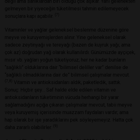
değil ama sanıklardan biri olduğu çok aşikâr. Yani gelenekten
gelmeyen bir yiyeceğin tüketilmesi tahmin edilemeyecek
(7)
sonuçlara kapı açabilir.
Vitaminler ve yağlar geleneksel beslenme düzenine göre
meyve ve kuruyemişlerden alınır. Yine geleneksel olarak
sadece zeytinyağı ve tereyağı (bazen de kuyruk yağı; ama
çok az) doğrudan yağ olarak kullanılırdı. Günümüzde ayçiçek,
mısır vb. yağları yoğun tüketiyoruz; her ne kadar bunların
“sağlıklı” olduklarına dair “bilimsel deliller var” denilse de
“sağlıklı olmadıklarına dair de” bilimsel çalışmalar mevcut.
(7,8)
Vitamin ve antioksidanları aldık, paketledik, sattık.
Sonuç: Hiçbir şey… Saf halde elde edilen vitamin ve
antioksidanların tüketiminin vücuda herhangi bir yarar
sağlamadığını açığa çıkaran çalışmalar mevcut, tabii meyve
veya kuruyemiş içerisinde muazzam faydaları vardır; ama
hap olarak bir işe yaradıklarını pek söyleyemeyiz. Hatta çok
(9)
daha zararlı olabilirler.