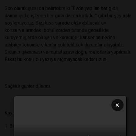
Son olarak şunu da belirtelim ki “Evde yapılan her gıda
daima iyidir, işlenen her gıda daima kötüdür” gibi bir şey asla
söylemiyoruz. Sizi kısa sürede öldürebilecek ev
konservelerindeki botulizmden tutunda genellikle
kuruyemişlerde oluşan ve karaciğer kanserine neden
olabilen toksinlere kadar çok tehlikeli durumlar oluşabilir.
Gıdanın işlenmesi ve muhafazası doğru metotlarla yapılmalı.
Fakat bu konu, bu yazıya sığmayacak kadar uzun…
Sağlıklı günler dilerim.
×
Kaynaklar:
1. Bilimgenc.tubitak.gov.tr