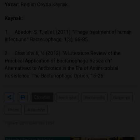
Yazar:
Begüm Ceyda Kaynak
Kaynak:
1. Abedon, S. T., et al. (2011). "Phage treatment of human
infections." Bacteriophage, 1(2), 66-85.
2. Chanishvili, N. (2012). "A Literature Review of the
Practical Application of Bacteriophage Research."
Alternatives to Antibiotics in the Era of Antimicrobial
Resistance: The Bacteriophage Option, 15-26.
Etiketler
#mikroplar
#bakteriyofaj
#bakteriyel
#tedavi
#labmedya
Toplam Görüntülenme 1954