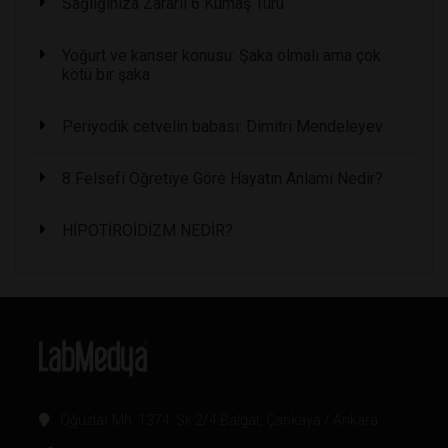
Sağlığınıza Zararlı 6 Kumaş Türü
Yoğurt ve kanser konusu: Şaka olmalı ama çok
kötü bir şaka
Periyodik cetvelin babası: Dimitri Mendeleyev
8 Felsefi Öğretiye Göre Hayatın Anlamı Nedir?
HİPOTİROİDİZM NEDİR?
Oğuzlar Mh. 1374. Sk 2/4 Balgat, Çankaya / Ankara