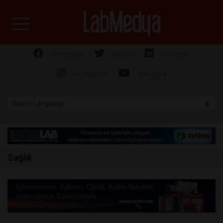
Labmedya - Laboratuv
facebook
twitter
linkedin
instagram
youtube
Sağlık