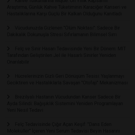
Kahve Tutkunlarına Müjde: On Yıllık Kapsamlı
Araştırma, Günlük Kahve Tüketiminin Karaciğer Kanseri ve
Hastalıklarına Karşı Güçlü Bir Kalkan Olduğunu Kanıtladı
Vücudunuzda Gizlenen "Ölüm Noktası": Sadece Bir
Dakikalık Dokunuşla Stresi Sıfırlamanın Bilimsel Sırrı
Felç ve Sinir Hasarı Tedavisinde Yeni Bir Dönem: MIT
Tarafından Geliştirilen Jel ile Hasarlı Sinirler Yeniden
Onarılabilir
Hücrelerinizin Gizli Geri Dönüşüm Tesisi: Yaşlanmayı
Geciktiren ve Hastalıklarla Savaşan "Otofaji" Mekanizması
Brezilyalı Hastanın Vücudundan Kanser Sadece Bir
Ayda Silindi: Bağışıklık Sistemini Yeniden Programlayan
Yeni Nesil Tedavi
Felç Tedavisinde Çığır Açan Keşif: "Dans Eden
Moleküller" İçeren Yeni Serum Tedavisi Beyin Hasarını