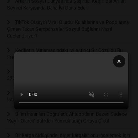
Arıların Sosyal Dünyasında Şaşırtıcı Keşif: Bal Arıları
Seyirci Karşısında Daha İyi Dans Eder.
TikTok Olsaydı Viral Olurdu: Kulaklarına ve Popolarına
Çimen Takan Şempanzeler Sosyal Bağlarını Nasıl
Güçlendiriyor?
Kedilerin Mırlamasındaki İyileştirici Sır Çözüldü Bu
Frekanslar Tıbbi Tedavilerle Birebir Eşleşiyor
×
Kargalar "Sıfır" Kavramını Anlıyor: Beyin Taramaları
320 Milyon Yıllık Evrimin Sırrını Ortaya Çıkardı
Aşkın Bedeli Ağır, Dişi Ahtapotlar Çiftleşmek
İstemediği Erkek Ahtapotları Boğup Yiyor
Bilim İnsanları Doğruladı, Ahtapotların Bazen Sadece
'Keyfi Olarak' Balıkları Yumrukladığı Ortaya Çıktı!
Bir karga öldüğünde, diğer kargalar onu incelemek için