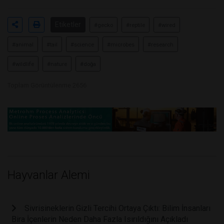
Etiketler
#gecko
#reptile
#wired
#animal
#tail
#science
#microbes
#research
#wildlife
#nature
#doğa
Toplam Görüntülenme 2656
Hayvanlar Alemi
Sivrisineklerin Gizli Tercihi Ortaya Çıktı: Bilim İnsanları
Bira İçenlerin Neden Daha Fazla Isırıldığını Açıkladı