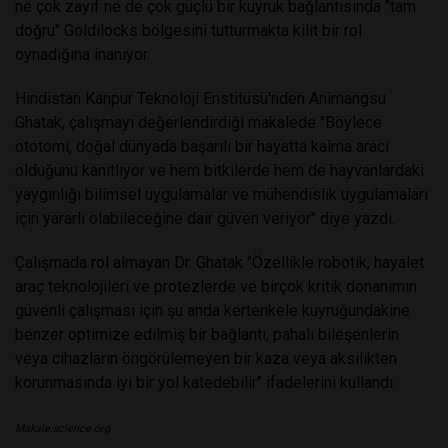
ne çok zayıf ne de çok güçlü bir kuyruk bağlantısında "tam
doğru" Goldilocks bölgesini tutturmakta kilit bir rol
oynadığına inanıyor.
Hindistan Kanpur Teknoloji Enstitüsü'nden Animangsu
Ghatak, çalışmayı değerlendirdiği makalede "Böylece
ototomi, doğal dünyada başarılı bir hayatta kalma aracı
olduğunu kanıtlıyor ve hem bitkilerde hem de hayvanlardaki
yaygınlığı bilimsel uygulamalar ve mühendislik uygulamaları
için yararlı olabileceğine dair güven veriyor" diye yazdı.
Çalışmada rol almayan Dr. Ghatak "Özellikle robotik, hayalet
araç teknolojileri ve protezlerde ve birçok kritik donanımın
güvenli çalışması için şu anda kertenkele kuyruğundakine
benzer optimize edilmiş bir bağlantı, pahalı bileşenlerin
veya cihazların öngörülemeyen bir kaza veya aksilikten
korunmasında iyi bir yol katedebilir" ifadelerini kullandı.
Makale:
science.org