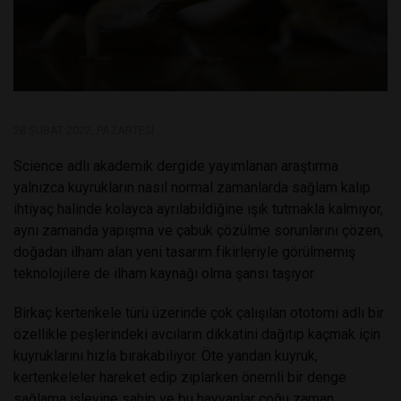
28 ŞUBAT 2022, PAZARTESI
Science adlı akademik dergide yayımlanan araştırma
yalnızca kuyrukların nasıl normal zamanlarda sağlam kalıp
ihtiyaç halinde kolayca ayrılabildiğine ışık tutmakla kalmıyor,
aynı zamanda yapışma ve çabuk çözülme sorunlarını çözen,
doğadan ilham alan yeni tasarım fikirleriyle görülmemiş
teknolojilere de ilham kaynağı olma şansı taşıyor.
Birkaç kertenkele türü üzerinde çok çalışılan ototomi adlı bir
özellikle peşlerindeki avcıların dikkatini dağıtıp kaçmak için
kuyruklarını hızla bırakabiliyor. Öte yandan kuyruk,
kertenkeleler hareket edip zıplarken önemli bir denge
sağlama işlevine sahip ve bu hayvanlar çoğu zaman