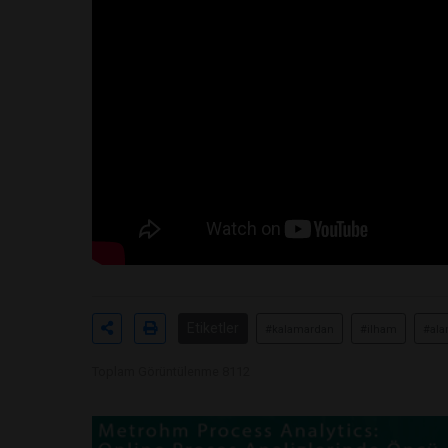
Etiketler
#kalamardan
#ilham
#ala
Toplam Görüntülenme 8112