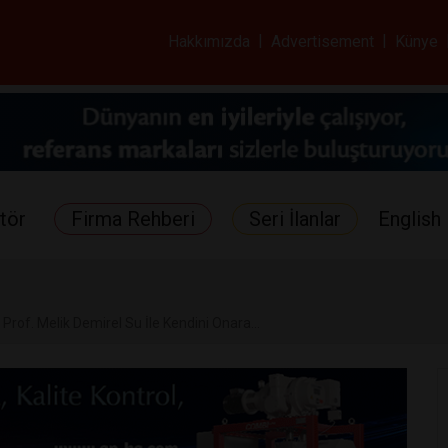
ar ve Sağlık Gazetes
Hakkımızda
|
Advertisement
|
Künye
tör
Firma Rehberi
Seri İlanlar
English 
rof. Melik Demirel Su İle Kendini Onara...