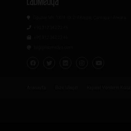
Oğuzlar Mh. 1374. Sk 2/4 Balgat, Çankaya / Ankara
+90 312 342 22 45
+90 312 342 22 46
bilgi@labmedya.com
Anasayfa
Bize Ulaşın
Kişisel Verilerin Kor