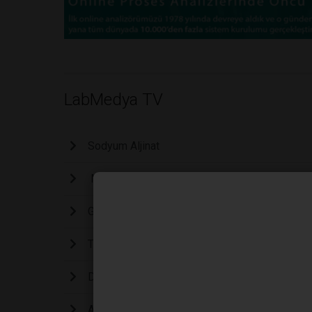
LabMedya TV
Sodyum Aljinat
Mikroskobik dünyaya küçük bir dalış
Geleceğin ürünleri için mantardan üretilen deri 
Tam olarak 125 mikron uzunluğunda, Actinopty
Daphnia magna familyasındaki en büyük canlı
Ascaris lumbricoides