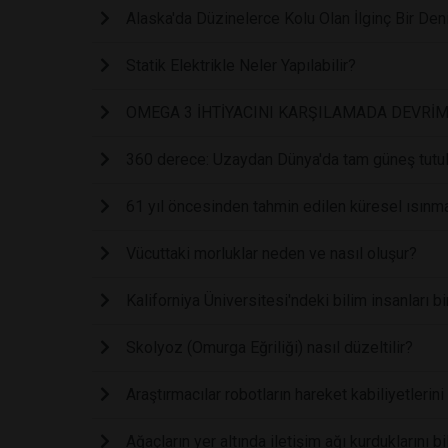
Alaska'da Düzinelerce Kolu Olan İlginç Bir Den
Statik Elektrikle Neler Yapılabilir?
OMEGA 3 İHTİYACINI KARŞILAMADA DEVRİM
360 derece: Uzaydan Dünya'da tam güneş tutu
61 yıl öncesinden tahmin edilen küresel ısınm
Vücuttaki morluklar neden ve nasıl oluşur?
Kaliforniya Üniversitesi'ndeki bilim insanları 
Skolyoz (Omurga Eğriliği) nasıl düzeltilir?
Araştırmacılar robotların hareket kabiliyetlerini
Ağaçların yer altında iletişim ağı kurduklarını 