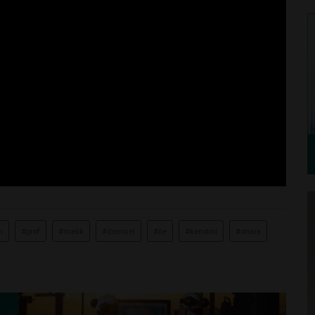
n
#prof
#melik
#demirel
#ile
#kendini
#onara