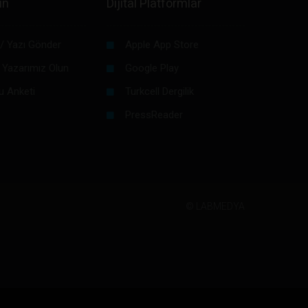
in
Dijital Platformlar
/ Yazı Gönder
Apple App Store
 Yazarımız Olun
Google Play
u Anketi
Turkcell Dergilik
PressReader
©
LABMEDYA