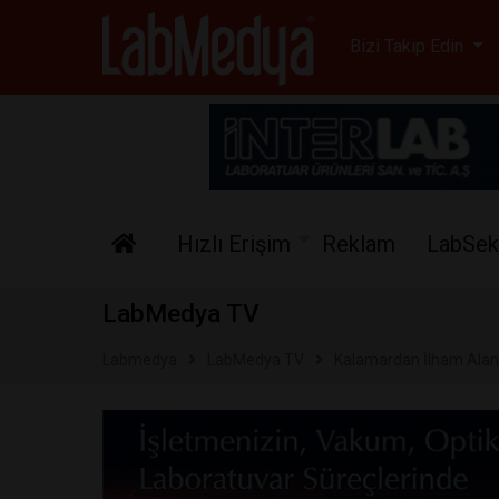
Labmedya - Laboratuv
Bizi Takip Edin
Hızlı Erişim
Reklam
LabSek
LabMedya TV
Labmedya
LabMedya TV
Kalamardan İlham Alan P