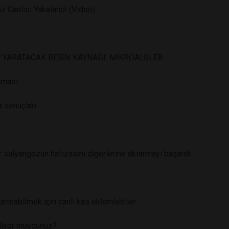
iz Canlısı Yakalandı (Video)
 YARATACAK BESİN KAYNAĞI: MİKROALGLER
lması
a sonuçları
bir salyangozun hafızasını diğerlerine aktarmayı başardı
 artırabilmek için canlı kas eklemlediler
biliyor muydunuz?