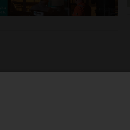
kullanılacak!
chus heliopelta