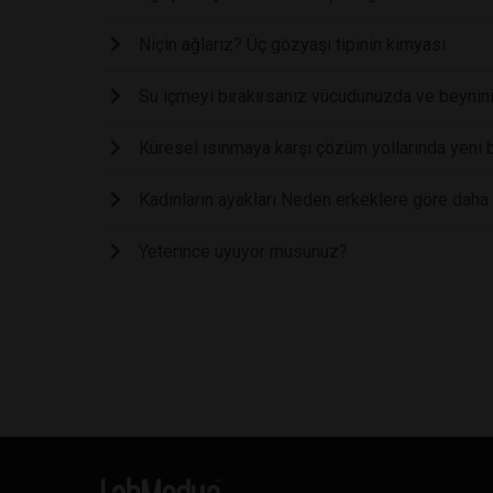
Niçin ağlarız? Üç gözyaşı tipinin kimyası
Su içmeyi bırakırsanız vücudunuzda ve beynini
Küresel ısınmaya karşı çözüm yollarında yeni b
Kadınların ayakları Neden erkeklere göre daha 
Yeterince uyuyor musunuz?