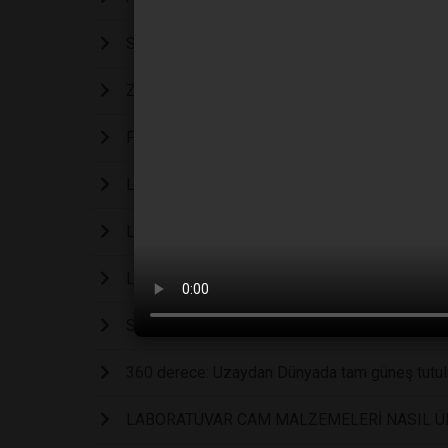
Stentor coeruleus
Zaman atlamalı bir su ayısı (Tardigrades).
PÜF NOKTALARIYLA BU DENEYLERİ SİZDE YA
LabMedya - Süper İmha Gücü ile GALYUM Sıvı
LABMEDYA / ODTÜ YRD. DOÇ. DR. SALİH Ö
LABMEDYA LABORATUVAR DEFTERİ
SEKTÖRÜN BÜYÜK BULUŞMASI “BIOEXPO 20
360 derece: Uzaydan Dünyada tam güneş tutu
LABORATUVAR CAM MALZEMELERİ NASIL ÜR