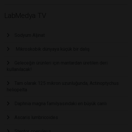
LabMedya TV
Sodyum Aljinat
Mikroskobik dünyaya küçük bir dalış
Geleceğin ürünleri için mantardan üretilen deri
kullanılacak!
Tam olarak 125 mikron uzunluğunda, Actinoptychus
heliopelta
Daphnia magna familyasındaki en büyük canlı
Ascaris lumbricoides
Stentor coeruleus