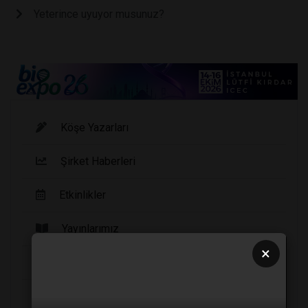
Yeterince uyuyor musunuz?
Köşe Yazarları
Şirket Haberleri
Etkinlikler
Yayınlarımız
×
Haberler
Fırsat Ürünleri