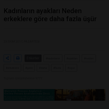
Kadınların ayakları Neden
erkeklere göre daha fazla üşür
23 EKIM 2017, PAZARTESI
Etiketler
#kadınların
#ayakları
#neden
#erkeklere
#göre
#daha
#fazla
#üşür
Toplam Görüntülenme 9777