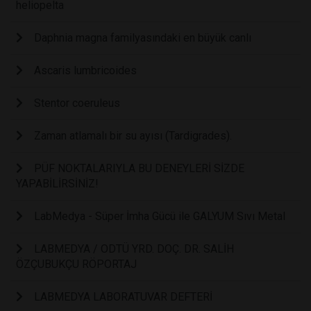
heliopelta
Daphnia magna familyasındaki en büyük canlı
Ascaris lumbricoides
Stentor coeruleus
Zaman atlamalı bir su ayısı (Tardigrades).
PÜF NOKTALARIYLA BU DENEYLERİ SİZDE
YAPABİLİRSİNİZ!
LabMedya - Süper İmha Gücü ile GALYUM Sıvı Metal
LABMEDYA / ODTÜ YRD. DOÇ. DR. SALİH
ÖZÇUBUKÇU RÖPORTAJ
LABMEDYA LABORATUVAR DEFTERİ