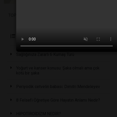
TOP 5
Geçmiş
Etiketler
En Çok Okunanlar
Sağlığınıza Zararlı 6 Kumaş Türü
Yoğurt ve kanser konusu: Şaka olmalı ama çok
kötü bir şaka
Periyodik cetvelin babası: Dimitri Mendeleyev
8 Felsefi Öğretiye Göre Hayatın Anlamı Nedir?
HİPOTİROİDİZM NEDİR?