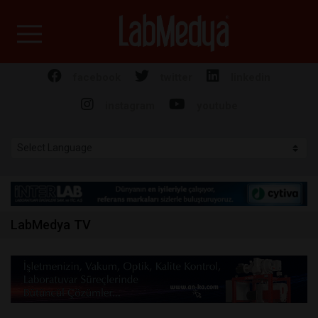
Labmedya - Laboratuv
facebook
twitter
linkedin
instagram
youtube
LabMedya TV