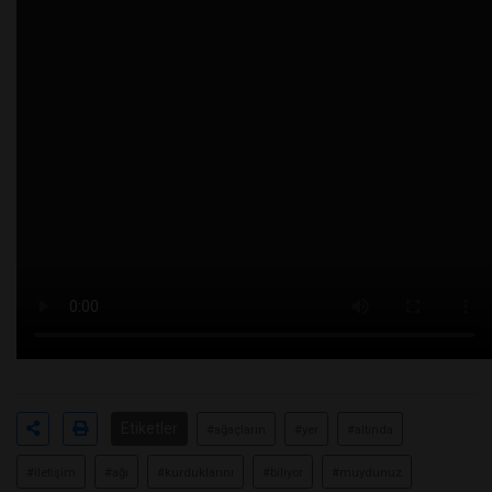
Etiketler
#ağaçların
#yer
#altında
#iletişim
#ağı
#kurduklarını
#biliyor
#muydunuz