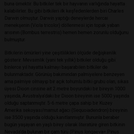
buna örnektir. Bu bitkiler tek bir hayvanın varlığında hayatta
kalabilirler. Bu gibi bitkileri ilk keşfedenlerden biri Charles
Darwin olmuştur. Darwin yaptığı deneylerde hercai
menekşenin (Viola tricolor) döllenmesi için topak yaban
arısının (Bombus terrestris) hemen hemen zorunlu olduğunu
bulmuştur.
Bitkilerin ömürleri yine çeşitlilikleri ölçüde değişkenlik
gösterir. Mevsimlik (yani tek yıllık) bitkiler olduğu gibi
binlerce yıl hayatta kalmayı başarabilen bitkiler de
bulunmaktadır. Görünüş bakımından palmiyelere benzeyen
ama palmiye olmayıp bir açık tohumlu bitki grubu olan, sikas
üyesi Dioon cinsine ait 2 metre boyundaki bir bireyin 1000
yaşında, Avustralya’daki bir Dioon bireyinin ise 5000 yaşında
olduğu saptanmıştır. 5-6 metre çapa sahip bir Kuzey
Amerika sekoyası/mamut ağacı (Sequoiadendron) bireyinin
ise 3500 yaşında olduğu kanıtlanmıştır. Bununla beraber
bugün yaşayan en yaşlı birey olarak literatüre giren bitkinin
Nevada’da bulunan bir çam türü (Pinus longaeva= Pinus