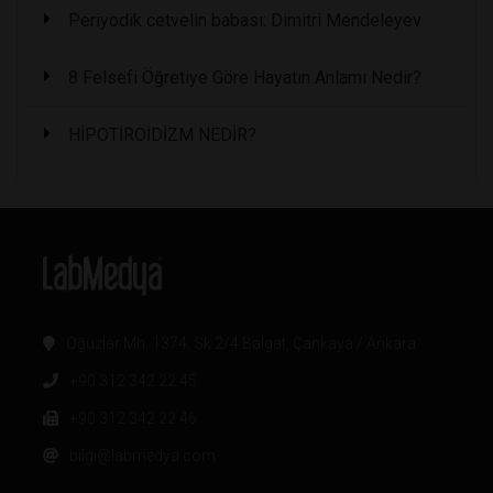
Periyodik cetvelin babası: Dimitri Mendeleyev
8 Felsefi Öğretiye Göre Hayatın Anlamı Nedir?
HİPOTİROİDİZM NEDİR?
Oğuzlar Mh. 1374. Sk 2/4 Balgat, Çankaya / Ankara
+90 312 342 22 45
+90 312 342 22 46
bilgi@labmedya.com