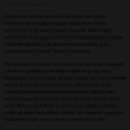
14 MART 2020, CUMARTESI
Bitkiler âleminin yeryüzündeki en ilginç canlı grubu
olmasının arkasındaki en büyük sebeplerden birinin
kendilerine özgü yaşayışlarının olmasıdır. Bitkilerdeki
kendilerine özgü yaşayış örnekleri incelendiğinde, kuşkuya
yer bırakmaksızın onları araştırılmaya değer bir grup
olduklarını tekrar gözler önüne sermektedir.
Her canlı gibi çevresine ve çevresel şartlara uyum sağlayan
bitkiler bu şartların gerektirdiği ölçüde uyum ve/veya
başkalaşım geçirmişlerdir. Örneğin; hayata sıkı sıkıya tutunan
canlı gruplarından biri olan balıklar olabildiğince fazla
yumurta üretirler ve bu sayede yeni nesile sağlıklı yavru
bırakma olasılığını arttırarak neslin devamını garanti altına
alırlar. Aynı usulle bitkiler de yeni nesile sağlıklı yavrular
bırakmak adına fazla tohum üretirler. Bu tohumlar sayesinde
-balıklardaki gibi- neslin devamı garanti altına alınır.