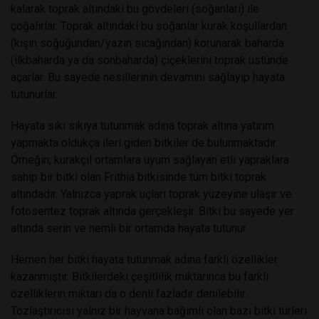
kalarak toprak altındaki bu gövdeleri (soğanları) ile
çoğalırlar. Toprak altındaki bu soğanlar kurak koşullardan
(kışın soğuğundan/yazın sıcağından) korunarak baharda
(ilkbaharda ya da sonbaharda) çiçeklerini toprak üstünde
açarlar. Bu sayede nesillerinin devamını sağlayıp hayata
tutunurlar.
Hayata sıkı sıkıya tutunmak adına toprak altına yatırım
yapmakta oldukça ileri giden bitkiler de bulunmaktadır.
Örneğin; kurakçıl ortamlara uyum sağlayan etli yapraklara
sahip bir bitki olan Frithia bitkisinde tüm bitki toprak
altındadır. Yalnızca yaprak uçları toprak yüzeyine ulaşır ve
fotosentez toprak altında gerçekleşir. Bitki bu sayede yer
altında serin ve nemli bir ortamda hayata tutunur.
Hemen her bitki hayata tutunmak adına farklı özellikler
kazanmıştır. Bitkilerdeki çeşitlilik miktarınca bu farklı
özelliklerin miktarı da o denli fazladır denilebilir.
Tozlaştırıcısı yalnız bir hayvana bağımlı olan bazı bitki türleri