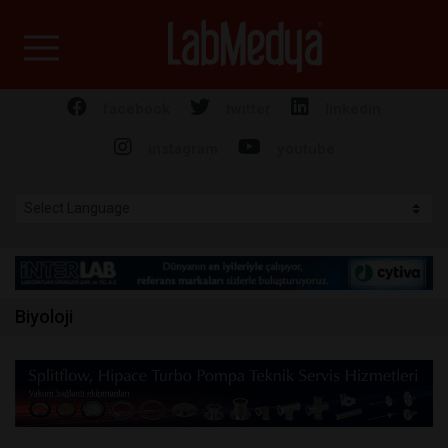
Labmedya - Laboratuv
facebook
twitter
linkedin
instagram
youtube
Biyoloji