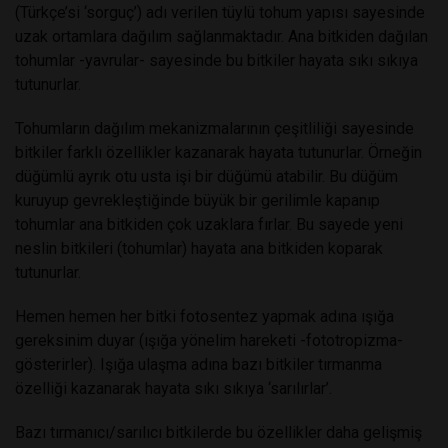
(Türkçe’si ‘sorguç’) adı verilen tüylü tohum yapısı sayesinde
uzak ortamlara dağılım sağlanmaktadır. Ana bitkiden dağılan
tohumlar -yavrular- sayesinde bu bitkiler hayata sıkı sıkıya
tutunurlar.
Tohumların dağılım mekanizmalarının çeşitliliği sayesinde
bitkiler farklı özellikler kazanarak hayata tutunurlar. Örneğin
düğümlü ayrık otu usta işi bir düğümü atabilir. Bu düğüm
kuruyup gevrekleştiğinde büyük bir gerilimle kapanıp
tohumlar ana bitkiden çok uzaklara fırlar. Bu sayede yeni
neslin bitkileri (tohumlar) hayata ana bitkiden koparak
tutunurlar.
Hemen hemen her bitki fotosentez yapmak adına ışığa
gereksinim duyar (ışığa yönelim hareketi -fototropizma-
gösterirler). Işığa ulaşma adına bazı bitkiler tırmanma
özelliği kazanarak hayata sıkı sıkıya ‘sarılırlar’.
Bazı tırmanıcı/sarılıcı bitkilerde bu özellikler daha gelişmiş