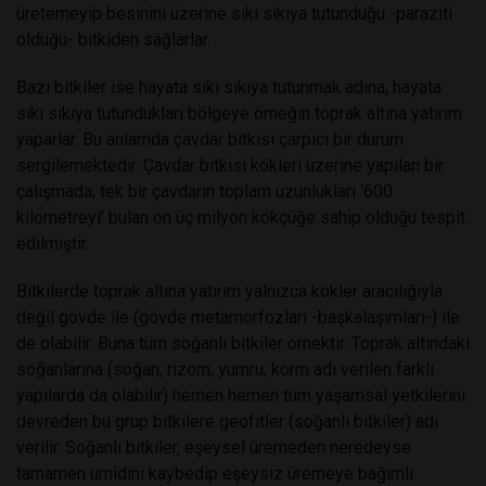
üretemeyip besinini üzerine sıkı sıkıya tutunduğu -paraziti
olduğu- bitkiden sağlarlar.
Bazı bitkiler ise hayata sıkı sıkıya tutunmak adına, hayata
sıkı sıkıya tutundukları bölgeye örneğin toprak altına yatırım
yaparlar. Bu anlamda çavdar bitkisi çarpıcı bir durum
sergilemektedir. Çavdar bitkisi kökleri üzerine yapılan bir
çalışmada; tek bir çavdarın toplam uzunlukları ‘600
kilometreyi’ bulan on üç milyon kökçüğe sahip olduğu tespit
edilmiştir.
Bitkilerde toprak altına yatırım yalnızca kökler aracılığıyla
değil gövde ile (gövde metamorfozları -başkalaşımları-) ile
de olabilir. Buna tüm soğanlı bitkiler örnektir. Toprak altındaki
soğanlarına (soğan, rizom, yumru, korm adı verilen farklı
yapılarda da olabilir) hemen hemen tüm yaşamsal yetkilerini
devreden bu grup bitkilere geofitler (soğanlı bitkiler) adı
verilir. Soğanlı bitkiler, eşeysel üremeden neredeyse
tamamen ümidini kaybedip eşeysiz üremeye bağımlı