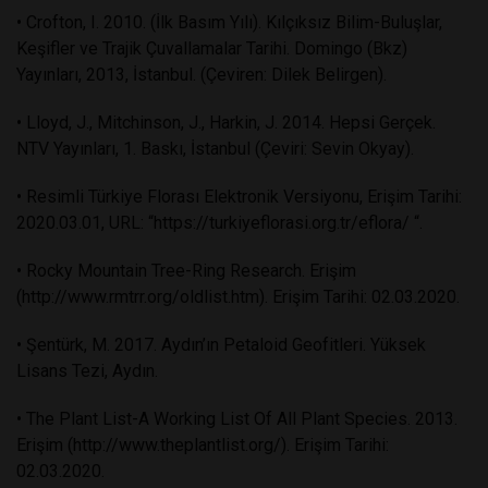
• Crofton, I. 2010. (İlk Basım Yılı). Kılçıksız Bilim-Buluşlar,
Keşifler ve Trajik Çuvallamalar Tarihi. Domingo (Bkz)
Yayınları, 2013, İstanbul. (Çeviren: Dilek Belirgen).
• Lloyd, J., Mitchinson, J., Harkin, J. 2014. Hepsi Gerçek.
NTV Yayınları, 1. Baskı, İstanbul (Çeviri: Sevin Okyay).
• Resimli Türkiye Florası Elektronik Versiyonu, Erişim Tarihi:
2020.03.01, URL: “https://turkiyeflorasi.org.tr/eflora/ “.
• Rocky Mountain Tree-Ring Research. Erişim
(http://www.rmtrr.org/oldlist.htm). Erişim Tarihi: 02.03.2020.
• Şentürk, M. 2017. Aydın’ın Petaloid Geofitleri. Yüksek
Lisans Tezi, Aydın.
• The Plant List-A Working List Of All Plant Species. 2013.
Erişim (http://www.theplantlist.org/). Erişim Tarihi:
02.03.2020.