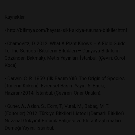
Kaynaklar:
• http://bilimya.com/hayata-siki-sikiya-tutunan-bitkiler.html
• Chamovitz, D. 2012. What A Plant Knows – A Field Guide
To The Senses (Bitkilerin Bildikleri – Dünyaya Bitkilerin
Gözünden Bakmak). Metis Yayınları. İstanbul. (Çeviri: Gürol
Koca).
• Darwin, C. R. 1859. (İlk Basım Yılı). The Origin of Species
(Türlerin Kökeni). Evrensel Basım Yayın, 5. Baskı,
Haziran/2014, İstanbul. (Çeviren: Öner Ünalan).
• Güner, A., Aslan, S., Ekim, T., Vural, M., Babaç, M. T.
(Editörler) 2012. Türkiye Bitkileri Listesi (Damarlı Bitkiler).
Nezahat Gökyiğit Botanik Bahçesi ve Flora Araştırmaları
Derneği Yayını, İstanbul.