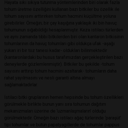
Hayata sıkı sıkıya tutunma yöntemlerinden biri olarak fazla
tohum üretme özelliğini kullanan bazı bitkiler bu özellik ile
tohum sayısını arttırırken tohum hacmini küçültme yoluna
girebilirler. Örneğin; bir çay kaşığına yaklaşık iki bin havuç
tohumunun sığabildiği hesaplanmıştır. Keza istilacı türlerden
ve aynı zamanda tıbbi bitkilerden biri olan kantaron bitkisinin
tohumlarının da havuç tohumları gibi oldukça ufak -aşağı
yukarı iri bir toz tanesi kadar- oldukları bilinmektedir
(kantaronlardaki bu husus tarafımızdan gerçekleştirilen bazı
deneylerde gözlemlenmiştir). Bitkiler bu şekilde -tohum
sayısını arttırıp tohum hacmini azaltarak- tohumların daha
rahat yayılmasını ve nesli garanti altına almayı
sağlamaktadırlar.
İstilacı bitki gruplarının hemen hepsinde bu tohum özellikleri
görülmekle birlikte bunun yanı sıra tohumun dağıtım
mekanizmaları üzerine de ‘uzmanlaşmaların’ olduğu
görülmektedir. Örneğin bazı istilacı ağaç türlerinde ‘paraşüt’
tipi tohumlar ve bütün papatyagillerde de tohumlar pappus