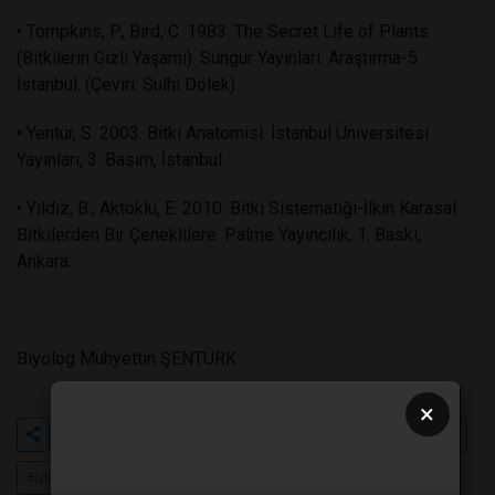
• Tompkins, P., Bird, C. 1983. The Secret Life of Plants
(Bitkilerin Gizli Yaşamı). Sungur Yayınları. Araştırma-5.
İstanbul. (Çeviri: Sulhi Dölek).
• Yentür, S. 2003. Bitki Anatomisi. İstanbul Üniversitesi
Yayınları, 3. Basım, İstanbul.
• Yıldız, B., Aktoklu, E. 2010. Bitki Sistematiği-İlkin Karasal
Bitkilerden Bir Çeneklilere. Palme Yayıncılık, 1. Baskı,
Ankara.
Biyolog Muhyettin ŞENTÜRK
×
Etiketler
#hayata
#sıkı
#sıkıya
#tutunan
#bitkiler