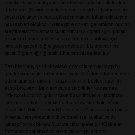
olabilir. Dokunma duyuları daha hassas olan bu bitkilerden
itdolanbacı (Sicyos angulatus) buna örnektir. Ülkemizde de
yayılışı bulunan ve kabakgillerden olan bu bitkinin dokunma
hassasiyeti oldukça -insana göre on kat- gelişmiştir. Yapılan
araştırmalar itdolanbacı sülüklerinin 0,25 gram ağırlığındaki
bir sicimi hissedip en yakındaki nesneye sarılmak için
harekete geçebildiğini göstermektedir. Biz insanlar ise
ancak 2 gram ağırlığındaki bir sicimi hissedebiliriz.
Bazı bitkiler ışığa direkt olarak gereksinim duymayıp bu
gereksinimi başka bitkilerden ‘çalarak’ -fotosentezden elde
edilen ürünleri- giderir. Parazitik bitkiler böylesi özelliğe
sahip bitkilerdir. Bir kısım parazitik bitkiler fotosentez
ihtiyacını kendileri giderir fakat besin ihtiyacını üzerinden
‘geçindiği’ bitkiden sağlar (bu tip parazitik bitkilere ‘yarı
parazitik bitkiler’ adı verilir). Ökse otu (Viscum album) buna
örnektir. Tam parazitik bitkiye örnek ise ‘küsküt’ ya da
‘çinsaçı’ olarak bilinen Cuscuta cinsi üyeleridir. Küskütler
fotosentez yapamaz ve kendi yiyeceğini kendisi