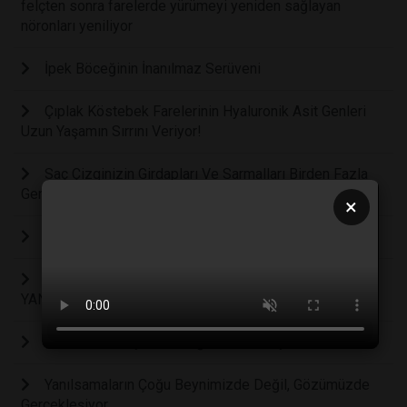
felçten sonra farelerde yürümeyi yeniden sağlayan
nöronları yeniliyor
İpek Böceğinin İnanılmaz Serüveni
Çıplak Köstebek Farelerinin Hyaluronik Asit Genleri
Uzun Yaşamın Sırrını Veriyor!
Saç Çizginizin Girdapları Ve Sarmalları Birden Fazla
Genden Gelir.
×
DNA ONARIM MEKANİZMASI
İNSAN EMBRİYOSUNUN LABORATUVAR
YANSIMALARI
Kedi Burnu Neyi Kokladığını Nasıl Biliyor?
Yanılsamaların Çoğu Beynimizde Değil, Gözümüzde
Gerçekleşiyor