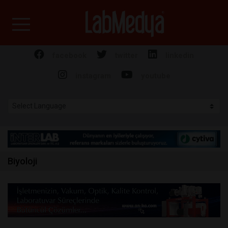
Labmedya - Laboratuv
facebook
twitter
linkedin
instagram
youtube
Biyoloji