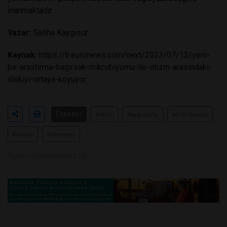
inanmaktadır.
Yazar:
Saliha Kaygısız
Kaynak:
https://tr.euronews.com/next/2023/07/12/yeni-
bir-arastirma-bagirsak-mikrobiyomu-ile-otizm-arasindaki-
iliskiyi-ortaya-koyuyor
Etiketler
#otizm
#bağırsaklar
#mikrobiyoloji
#biyoloji
#labmedya
Toplam Görüntülenme 2163